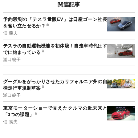
関連記事
予約殺到の「テスラ量販EV」は日産ゴーン社長
を奮い立たせるか？
佃 義夫
テスラの自動運転機能を初体験！自走車時代はす
でに始まっている
瀧口範子
グーグルをがっかりさせたカリフォルニア州の自
律走行車規制草案
瀧口範子
東京モーターショーで見えたクルマの近未来と
「3つの課題」
佃 義夫