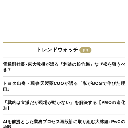
トレンドウォッチ
電通副社長×東大教授が語る「利益の松竹梅」なぜ松を狙うべ
き？
トヨタ出身・現参天製薬COOが語る「私がBCGで伸びた理
由」
「戦略は立派だが現場が動かない」を解決する【PMOの進化
系】
AIを前提とした業務プロセス再設計に取り組む大林組×PwCの
挑戦