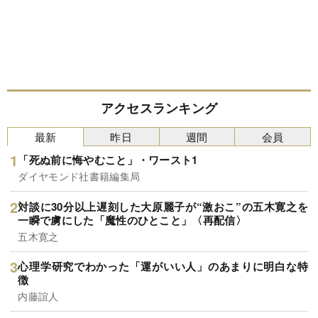
アクセスランキング
最新
昨日
週間
会員
「死ぬ前に悔やむこと」・ワースト1
ダイヤモンド社書籍編集局
対談に30分以上遅刻した大原麗子が“激おこ”の五木寛之を
一瞬で虜にした「魔性のひとこと」〈再配信〉
五木寛之
心理学研究でわかった「運がいい人」のあまりに明白な特
徴
内藤誼人