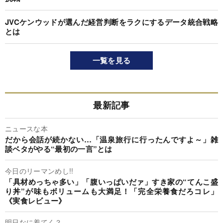
JVCケンウッドが選んだ経営判断をラクにするデータ統合戦略
とは
一覧を見る
最新記事
ニュースな本
だから会話が続かない…「温泉旅行に行ったんですよ～」雑
談ベタがやる“最初の一言”とは
今日のリーマンめし!!
「具材めっちゃ多い」「腹いっぱいだァ」すき家の“てんこ盛
り丼”が味もボリュームも大満足！「完全栄養食だろコレ」
《実食レビュー》
明日なに着てく？