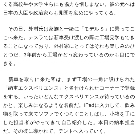
くる高校生や大学生らにも協力を惜しまない。彼の元へは
日本の大臣や政治家らも見聞を広めにやってくる。
その日、外村氏は家族と一緒に「モデルＳ」に乗ってこ
こへ来た。テスラでは新車受け渡しの際に工場見学もでき
ることになっており、外村家にとってはそれも楽しみのひ
とつだ。3年前から工場がどう変わっているのかも目にで
きる。
新車を取りに来た客は、まず工場の一角に設けられた
「納車エクスペリエンス」と名付けられたコーナーで登録
をする。いったいどんなエクスペリエンスが待っているの
かと、楽しみになるような名前だ。iPadに入力して、飲み
物を取って来てソファでくつろぐことしばし、小箱を手に
した担当者がやってきて自己紹介した。本日の納車担当
だ。その彼に導かれて、テントへ入っていく。