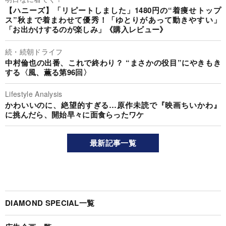
【ハニーズ】「リピートしました」1480円の“着痩せトップ
ス”秋まで着まわせて優秀！「ゆとりがあって動きやすい」
「お出かけするのが楽しみ」《購入レビュー》
続・続朝ドライフ
中村倫也の出番、これで終わり？ “まさかの役目”にやきもき
する〈風、薫る第96回〉
Lifestyle Analysis
かわいいのに、絶望的すぎる…原作未読で『映画ちいかわ』
に挑んだら、開始早々に面食らったワケ
最新記事一覧
DIAMOND SPECIAL一覧