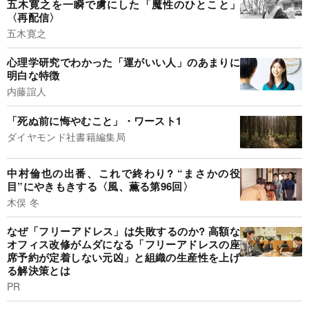
五木寛之を一瞬で虜にした「魔性のひとこと」
〈再配信〉
五木寛之
心理学研究でわかった「運がいい人」のあまりに
明白な特徴
内藤誼人
「死ぬ前に悔やむこと」・ワースト1
ダイヤモンド社書籍編集局
中村倫也の出番、これで終わり? “まさかの役
目”にやきもきする〈風、薫る第96回〉
木俣 冬
なぜ「フリーアドレス」は失敗するのか? 高額な
オフィス改修がムダになる「フリーアドレスの座
席予約が定着しない元凶」と組織の生産性を上げ
る解決策とは
PR