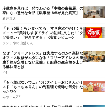
冷蔵庫を見れば一発でわかる「本物の富裕層」の
家にない意外な食品【執事歴18年が見た真実】
新井直之
「もう5回くらい食べてる」すき家の“やけくそ
メニュー”美味しすぎてライス追加注文した!「ク
ソ美味い」「好きすぎる」《実食レビュー》
ランチ命の山盛くん
なぜ「フリーアドレス」は失敗するのか? 高額な
オフィス改修がムダになる「フリーアドレスの座
席予約が定着しない元凶」と組織の生産性を上げ
る解決策とは
PR
「もう並ばないで...」40代タイミーおじさんがミ
スド「もっちゅりん」の列整理で複雑な気分にな
ったワケ
みやーんZZ
すさまじく仕事ができる人の「休日の習慣」ベス