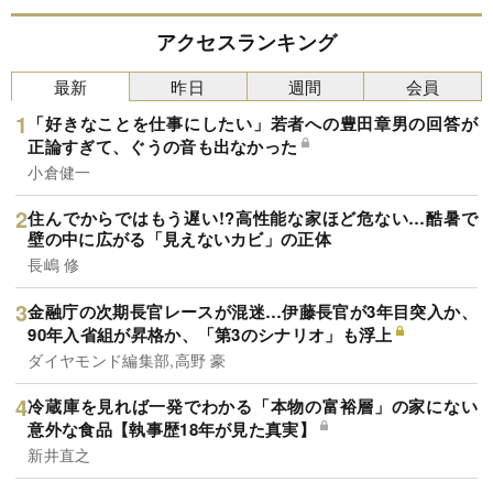
アクセスランキング
最新
昨日
週間
会員
「好きなことを仕事にしたい」若者への豊田章男の回答が
正論すぎて、ぐうの音も出なかった
小倉健一
住んでからではもう遅い!?高性能な家ほど危ない…酷暑で
壁の中に広がる「見えないカビ」の正体
長嶋 修
金融庁の次期長官レースが混迷…伊藤長官が3年目突入か、
90年入省組が昇格か、「第3のシナリオ」も浮上
ダイヤモンド編集部,高野 豪
冷蔵庫を見れば一発でわかる「本物の富裕層」の家にない
意外な食品【執事歴18年が見た真実】
新井直之