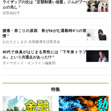
ライザップの次は「定額制通い放題」ジムがブー
ムの兆し
吉田由紀子
腰痛・肩こりの原因 骨がゆがむ通勤時4つの習
慣
おおたとしまさ,全国健康生活普及会
40代で体臭がはじまる男性には「下半身トラブ
ル」という共通点があった!?
ダイヤモンド・オンライン編集部
特集