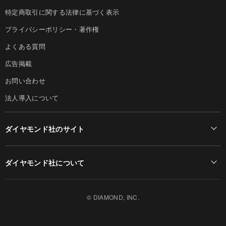
特定商取引に関する法律に基づく表示
プライバシーポリシー・著作権
よくある質問
広告掲載
お問い合わせ
法人導入について
ダイヤモンド社のサイト
Diamond Online(English)
ダイヤモンド社について
週刊ダイヤモンド
ダイヤモンド社TOP
DIAMONDハーバード・ビジネス・レビュー
© DIAMOND, INC.
会社概要
ダイヤモンドZAi（デジタル版）
採用情報
書籍オンライン