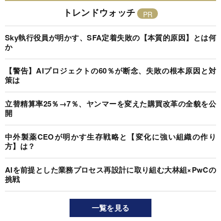
トレンドウォッチ
Sky執行役員が明かす、SFA定着失敗の【本質的原因】とは何
か
【警告】AIプロジェクトの60％が断念、失敗の根本原因と対
策は
立替精算率25％→7％、ヤンマーを変えた購買改革の全貌を公
開
中外製薬CEOが明かす生存戦略と【変化に強い組織の作り
方】は？
AIを前提とした業務プロセス再設計に取り組む大林組×PwCの
挑戦
一覧を見る