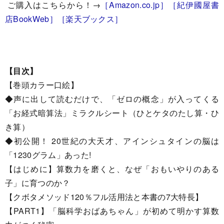
ご購入はこちらから！→
［Amazon.co.jp］
［紀伊國屋書
店BookWeb］
［楽天ブックス］
【目次】
【巻頭カラー口絵】
◆声に出して読むだけで、「ゼロの概念」が入ってくる
「お経式暗算法」ミラクルシート（ひとケタのたし算・ひ
き算）
◆初公開！ 20世紀の大天才、アインシュタインの脳は
「1230グラム」あった!
【はじめに】算数力を磨くと、なぜ「おもいやりのある
子」に育つのか？
【クボタメソッド120％フル活用法と本書の7大特長】
【PART1】「脳科学おばあちゃん」が初めて明かす算数