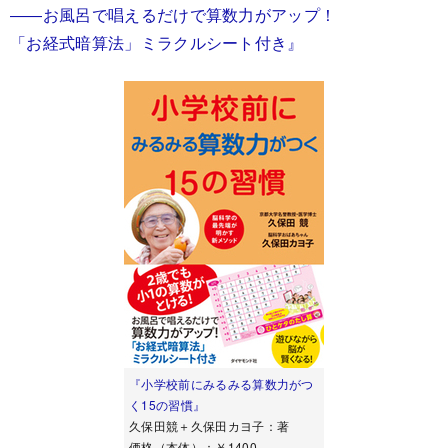
――お風呂で唱えるだけで算数力がアップ！
「お経式暗算法」ミラクルシート付き』
『小学校前にみるみる算数力がつ
く15の習慣』
久保田競＋久保田カヨ子：著
価格（本体）：￥1400