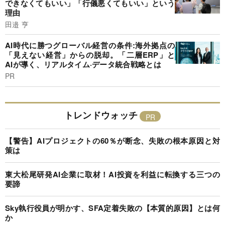
できなくてもいい」「行儀悪くてもいい」という
理由
田邉 亨
AI時代に勝つグローバル経営の条件:海外拠点の
「見えない経営」からの脱却。「二層ERP」と
AIが導く、リアルタイム·データ統合戦略とは
PR
トレンドウォッチ
【警告】AIプロジェクトの60％が断念、失敗の根本原因と対
策は
東大松尾研発AI企業に取材！AI投資を利益に転換する三つの
要諦
Sky執行役員が明かす、SFA定着失敗の【本質的原因】とは何
か