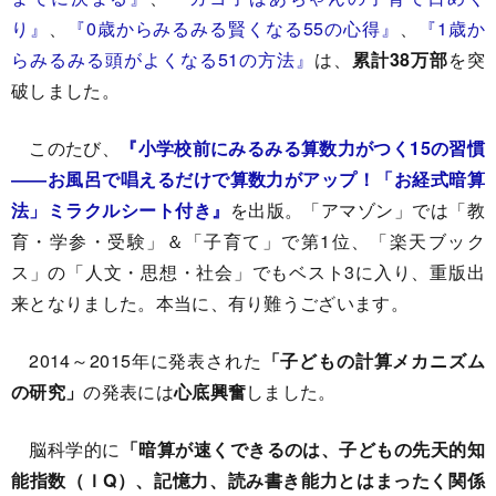
り』
、
『0歳からみるみる賢くなる55の心得』
、
『1歳か
らみるみる頭がよくなる51の方法』
は、
累計38万部
を突
破しました。
このたび、
『小学校前にみるみる算数力がつく15の習慣
――お風呂で唱えるだけで算数力がアップ！「お経式暗算
法」ミラクルシート付き』
を出版。「アマゾン」では「教
育・学参・受験」＆「子育て」で第1位、「楽天ブック
ス」の「人文・思想・社会」でもベスト3に入り、重版出
来となりました。本当に、有り難うございます。
2014～2015年に発表された
「子どもの計算メカニズム
の研究」
の発表には
心底興奮
しました。
脳科学的に
「暗算が速くできるのは、子どもの先天的知
能指数（ＩQ）、記憶力、読み書き能力とはまったく関係