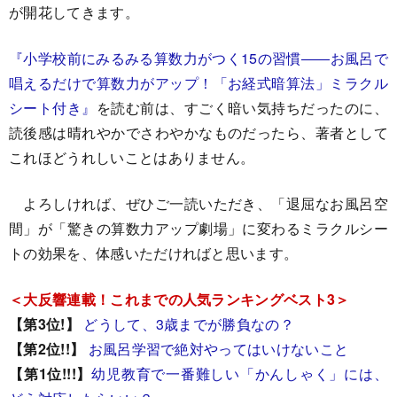
が開花してきます。
『小学校前にみるみる算数力がつく15の習慣――お風呂で
唱えるだけで算数力がアップ！「お経式暗算法」ミラクル
シート付き』
を読む前は、すごく暗い気持ちだったのに、
読後感は晴れやかでさわやかなものだったら、著者として
これほどうれしいことはありません。
よろしければ、ぜひご一読いただき、「退屈なお風呂空
間」が「驚きの算数力アップ劇場」に変わるミラクルシー
トの効果を、体感いただければと思います。
＜大反響連載！これまでの人気ランキングベスト3＞
【第3位!】
どうして、3歳までが勝負なの？
【第2位!!】
お風呂学習で絶対やってはいけないこと
【第1位!!!】
幼児教育で一番難しい「かんしゃく」には、