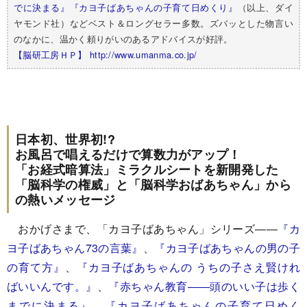
でに決まる』
『カヨ子ばあちゃんの子育て日めくり』
（以上、ダイ
ヤモンド社）などベスト＆ロングセラー多数。ズバッとした物言い
のなかに、温かく頼りがいのあるアドバイスが好評。
【脳研工房ＨＰ】 http://www.umanma.co.jp/
日本初、世界初!?
お風呂で唱えるだけで算数力がアップ！
「お経式暗算法」ミラクルシートを新開発した
「脳科学の権威」と「脳科学おばあちゃん」から
の熱いメッセージ
おかげさまで、「カヨ子ばあちゃん」シリーズ――
『カ
ヨ子ばあちゃん73の言葉』
、
『カヨ子ばあちゃんの男の子
の育て方』
、
『カヨ子ばあちゃんの うちの子さえ賢けれ
ばいいんです。』
、
『赤ちゃん教育――頭のいい子は歩く
までに決まる』
、
『カヨ子ばあちゃんの子育て日めく