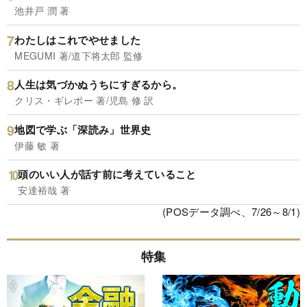
池井戸 潤 著
わたしはこれでやせました
MEGUMI 著/道下将太郎 監修
人生は気づかぬうちにすぎるから。
クリス・ギレボー 著/児島 修 訳
地図で学ぶ「深読み」世界史
伊藤 敏 著
頭のいい人が話す前に考えていること
安達裕哉 著
(POSデータ調べ、7/26～8/1)
特集