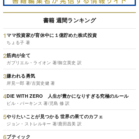
書籍 週間ランキング
ママ投資家が育休中に１億貯めた株式投資
ちょる子 著
筋肉が全て
ガブリエル・ライオン 著/御立英史 訳
嫌われる勇気
岸見一郎 著/古賀史健 著
DIE WITH ZERO 人生が豊かになりすぎる究極のルール
ビル・パーキンス 著/児島 修 訳
やりたいことが見つかる 世界の果てのカフェ
ジョン・ストレルキー 著/鹿田昌美 訳
ブティック