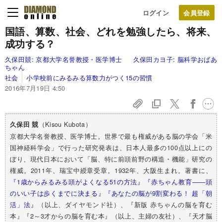
ログイン
国語、算数、社会、
どれを勉強したら、
将来、
成功する？
久保田競:
京都大学名誉教授・医学博士
久保田カヨ子:
脳科学おばあ
ちゃん
社会
小学校前にみるみる算数力がつく15の習慣
2016年7月19日 4:50
（Kisou Kubota）
久保田 競
京都大学名誉教授、医学博士。世界で最も権威がある脳の学会「米
国神経科学会」で行った研究発表は、日本人最多の100点以上にの
ぼり、現代日本において「脳、特に前頭前野の構造・機能」研究の
権威。2011年、瑞宝中綬章受章。1932年、大阪生まれ。著書に、
『1歳からみるみる頭がよくなる51の方法』
『赤ちゃん教育――頭
のいい子は歩くまでに決まる』
『あなたの脳が9割変わる！ 超「朝
活」法』
（以上、ダイヤモンド社）、『新版 赤ちゃんの脳を育む
本』『2～3才からの脳を育む本』（以上、主婦の友社）、『天才脳