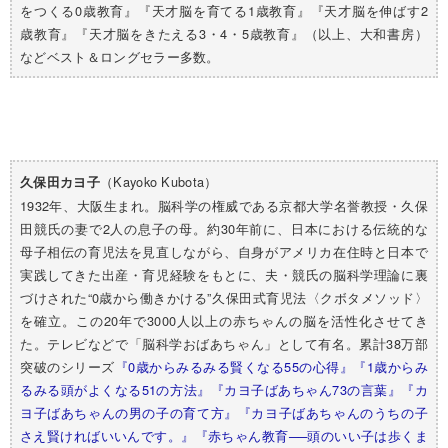
をつくる0歳教育』『天才脳を育てる1歳教育』『天才脳を伸ばす2
歳教育』『天才脳をきたえる3・4・5歳教育』（以上、大和書房）
などベスト＆ロングセラー多数。
（Kayoko Kubota）
久保田カヨ子
1932年、大阪生まれ。脳科学の権威である京都大学名誉教授・久保
田競氏の妻で2人の息子の母。約30年前に、日本における伝統的な
母子相伝の育児法を見直しながら、自身がアメリカ在住時と日本で
実践してきた出産・育児経験をもとに、夫・競氏の脳科学理論に裏
づけされた“0歳から働きかける”久保田式育児法〈クボタメソッド〉
を確立。この20年で3000人以上の赤ちゃんの脳を活性化させてき
た。テレビなどで「脳科学おばあちゃん」として有名。累計38万部
突破のシリーズ
『0歳からみるみる賢くなる55の心得』
『1歳からみ
るみる頭がよくなる51の方法』
『カヨ子ばあちゃん73の言葉』
『カ
ヨ子ばあちゃんの男の子の育て方』
『カヨ子ばあちゃんのうちの子
さえ賢ければいいんです。』
『赤ちゃん教育──頭のいい子は歩くま