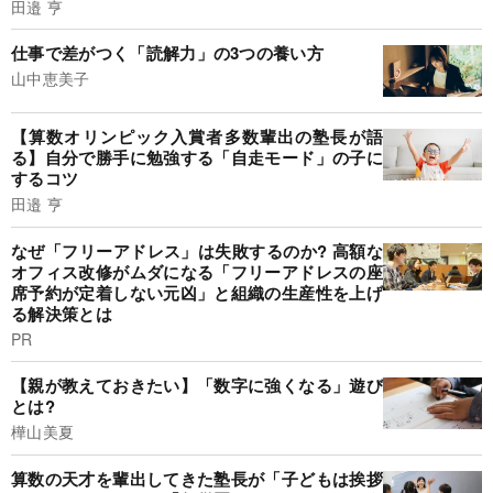
田邉 亨
仕事で差がつく「読解力」の3つの養い方
山中恵美子
【算数オリンピック入賞者多数輩出の塾長が語
る】自分で勝手に勉強する「自走モード」の子に
するコツ
田邉 亨
なぜ「フリーアドレス」は失敗するのか? 高額な
オフィス改修がムダになる「フリーアドレスの座
席予約が定着しない元凶」と組織の生産性を上げ
る解決策とは
PR
【親が教えておきたい】「数字に強くなる」遊び
とは?
樺山美夏
算数の天才を輩出してきた塾長が「子どもは挨拶