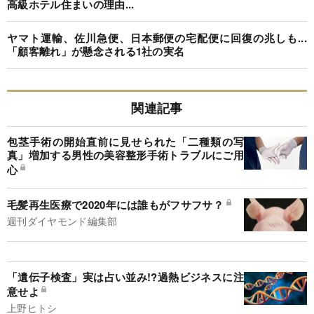
高級ホテル住まいの理由...
ヤマト運輸、佐川急便、日本郵便の宅配便に回復の兆しも...
「顧客離れ」が懸念される1社の実名
関連記事
包茎手術の開始直前に見せられた「二種類の写
真」増加する男性の美容整形手術トラブルにご用
心
毛髪再生医療で2020年には誰もがフサフサ？
週刊ダイヤモンド編集部
「遺伝子検査」実は占い並み!?過熱ビジネスに注
意せよ
上野ヒトシ