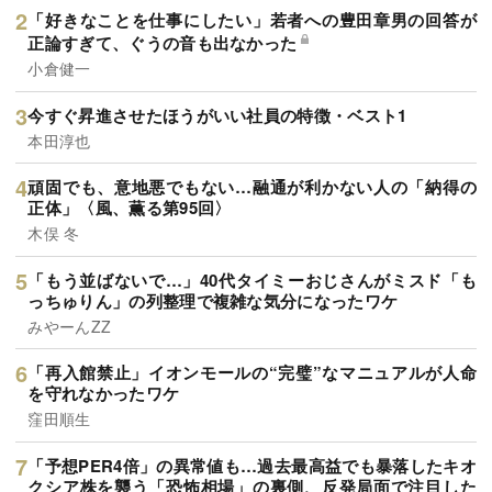
「好きなことを仕事にしたい」若者への豊田章男の回答が
正論すぎて、ぐうの音も出なかった
小倉健一
今すぐ昇進させたほうがいい社員の特徴・ベスト1
本田淳也
頑固でも、意地悪でもない…融通が利かない人の「納得の
正体」〈風、薫る第95回〉
木俣 冬
「もう並ばないで…」40代タイミーおじさんがミスド「も
っちゅりん」の列整理で複雑な気分になったワケ
みやーんZZ
「再入館禁止」イオンモールの“完璧”なマニュアルが人命
を守れなかったワケ
窪田順生
「予想PER4倍」の異常値も…過去最高益でも暴落したキオ
クシア株を襲う「恐怖相場」の裏側、反発局面で注目した