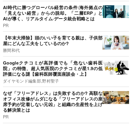
AI時代に勝つグローバル経営の条件:海外拠点の
「見えない経営」からの脱却。「二層ERP」と
AIが導く、リアルタイム·データ統合戦略とは
PR
【年末大掃除】頭のいい子を育てる親は、子供部
屋にどんな工夫をしているのか?
勝間和代
Googleクチコミが高評価でも「危ない歯科医
院」の特徴、超人気医院のクチコミが星1.9の低
評価になる謎【歯科医師覆面座談会・上】
ダイヤモンド編集部,野村聖子
なぜ「フリーアドレス」は失敗するのか? 高額な
オフィス改修がムダになる「フリーアドレスの座
席予約が定着しない元凶」と組織の生産性を上げ
る解決策とは
PR