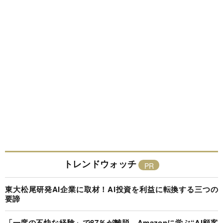
トレンドウォッチ
東大松尾研発AI企業に取材！AI投資を利益に転換する三つの
要諦
「一度の不快な経験」で87％が離脱…Amazonに学ぶ“AI顧客