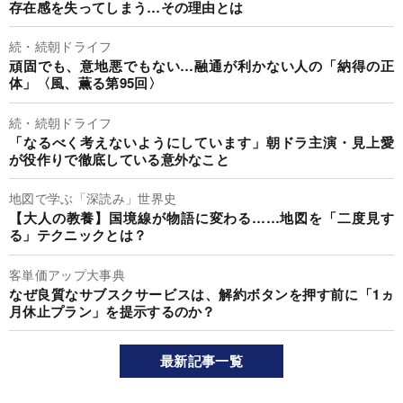
存在感を失ってしまう…その理由とは
続・続朝ドライフ
頑固でも、意地悪でもない…融通が利かない人の「納得の正
体」〈風、薫る第95回〉
続・続朝ドライフ
「なるべく考えないようにしています」朝ドラ主演・見上愛
が役作りで徹底している意外なこと
地図で学ぶ「深読み」世界史
【大人の教養】国境線が物語に変わる……地図を「二度見す
る」テクニックとは？
客単価アップ大事典
なぜ良質なサブスクサービスは、解約ボタンを押す前に「1ヵ
月休止プラン」を提示するのか？
最新記事一覧