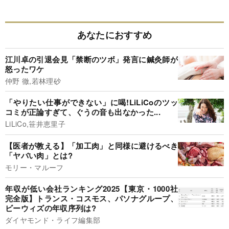
あなたにおすすめ
江川卓の引退会見「禁断のツボ」発言に鍼灸師が
怒ったワケ
仲野 徹,若林理砂
「やりたい仕事ができない」に喝!LiLiCoのツッ
コミが正論すぎて、ぐうの音も出なかった...
LiLiCo,笹井恵里子
【医者が教える】「加工肉」と同様に避けるべき
「ヤバい肉」とは?
モリー・マルーフ
年収が低い会社ランキング2025【東京・1000社
完全版】トランス・コスモス、パソナグループ、
ビーウィズの年収序列は?
ダイヤモンド・ライフ編集部