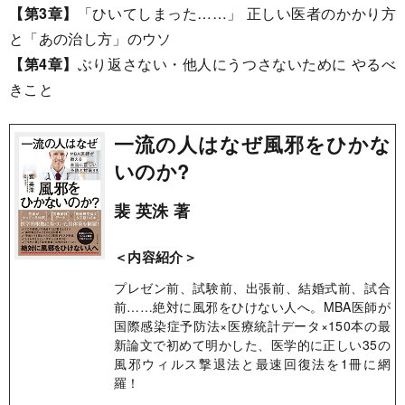
【第3章】
「ひいてしまった……」 正しい医者のかかり方
と「あの治し方」のウソ
【第4章】
ぶり返さない・他人にうつさないために やるべ
きこと
一流の人はなぜ風邪をひかな
いのか?
裴 英洙 著
＜内容紹介＞
プレゼン前、試験前、出張前、結婚式前、試合
前……絶対に風邪をひけない人へ。MBA医師が
国際感染症予防法×医療統計データ×150本の最
新論文で初めて明かした、医学的に正しい35の
風邪ウィルス撃退法と最速回復法を1冊に網
羅！