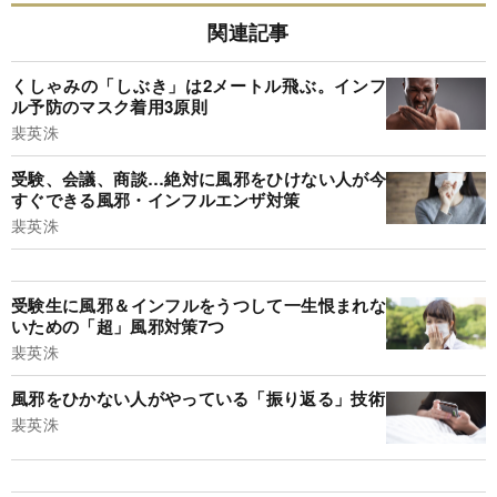
関連記事
くしゃみの「しぶき」は2メートル飛ぶ。インフ
ル予防のマスク着用3原則
裴英洙
受験、会議、商談…絶対に風邪をひけない人が今
すぐできる風邪・インフルエンザ対策
裴英洙
受験生に風邪＆インフルをうつして一生恨まれな
いための「超」風邪対策7つ
裴英洙
風邪をひかない人がやっている「振り返る」技術
裴英洙