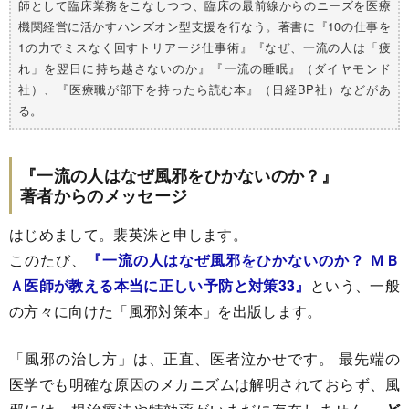
師として臨床業務をこなしつつ、臨床の最前線からのニーズを医療
機関経営に活かすハンズオン型支援を行なう。著書に『10の仕事を
1の力でミスなく回すトリアージ仕事術』『なぜ、一流の人は「疲
れ」を翌日に持ち越さないのか』『一流の睡眠』（ダイヤモンド
社）、『医療職が部下を持ったら読む本』（日経BP社）などがあ
る。
『一流の人はなぜ風邪をひかないのか？』
著者からのメッセージ
はじめまして。裴英洙と申します。
このたび、
『一流の人はなぜ風邪をひかないのか？ ＭＢ
Ａ医師が教える本当に正しい予防と対策33』
という、一般
の方々に向けた「風邪対策本」を出版します。
「風邪の治し方」は、正直、医者泣かせです。 最先端の
医学でも明確な原因のメカニズムは解明されておらず、風