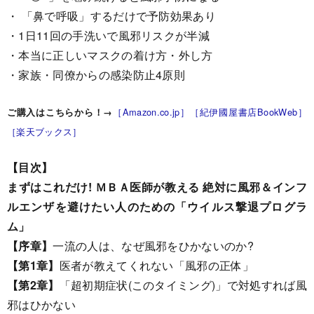
・ 「鼻で呼吸」するだけで予防効果あり
・1日11回の手洗いで風邪リスクが半減
・本当に正しいマスクの着け方・外し方
・家族・同僚からの感染防止4原則
［Amazon.co.jp］
［紀伊國屋書店BookWeb］
ご購入はこちらから！→
［楽天ブックス］
【目次】
まずはこれだけ! ＭＢＡ医師が教える 絶対に風邪＆インフ
ルエンザを避けたい人のための「ウイルス撃退プログラ
ム」
【序章】
一流の人は、なぜ風邪をひかないのか?
【第1章】
医者が教えてくれない「風邪の正体」
【第2章】
「超初期症状(このタイミング)」で対処すれば風
邪はひかない