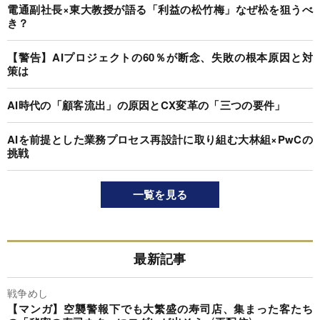
電通副社長×東大教授が語る「利益の松竹梅」なぜ松を狙うべ
き？
【警告】AIプロジェクトの60％が断念、失敗の根本原因と対
策は
AI時代の「顧客流出」の原因とCX変革の「三つの要件」
AIを前提とした業務プロセス再設計に取り組む大林組×PwCの
挑戦
一覧を見る
最新記事
戦争めし
【マンガ】空襲警報下でも大繁盛の寿司店、集まった客たち