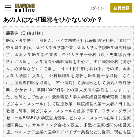
ログイン
あの人はなぜ風邪をひかないのか？
裴英洙（Eishu Hai）
医師・医学博士、ＭＢＡ。ハイズ株式会社代表取締役社長。1972年
奈良県生まれ。 金沢大学医学部卒業、金沢大学大学院医学研究科修
了。金沢大学医学部卒業後、金沢大学第一外科（現・先進総合外
科）に入局し、大学病院や基幹病院を中心に、主に胸部外科（肺が
ん、心臓病など）に従事し、日々手術に明け暮れる。その後、金沢
大学大学院に入学し、外科病理学を専攻し医学博士を取得。さら
に、病理専門医を取得し、市中病院にて病理医として病気の最終診
断にかかわり、年間10000件以上の重大疾病の診断をこなす。ま
た、医師として働きつつ慶應義塾大学大学院経営管理研究科（慶應
ビジネス・スクール）にて医療政策・病院経営の第一人者の田中滋
教授に師事。同ビジネス・スクールを首席で修了。フランスグラン
ゼコールESSEC大学院交換留学。ビジネス・スクール在学中に医療
機関再生コンサルティング会社を設立。多数の医療機関の経営支
援、ヘルスケア企業の医学アドバイザー業務などに従事。現在も医