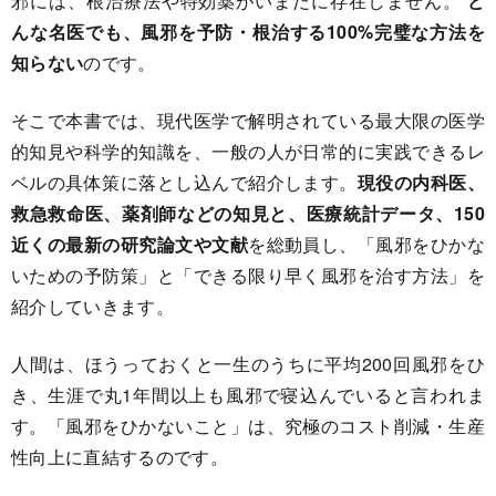
邪には、根治療法や特効薬がいまだに存在しません。
ど
んな名医でも、風邪を予防・根治する100%完璧な方法を
知らない
のです。
そこで本書では、現代医学で解明されている最大限の医学
的知見や科学的知識を、一般の人が日常的に実践できるレ
ベルの具体策に落とし込んで紹介します。
現役の内科医、
救急救命医、薬剤師などの知見と、医療統計データ、150
近くの最新の研究論文や文献
を総動員し、「風邪をひかな
いための予防策」と「できる限り早く風邪を治す方法」を
紹介していきます。
人間は、ほうっておくと一生のうちに平均200回風邪をひ
き、生涯で丸1年間以上も風邪で寝込んでいると言われま
す。「風邪をひかないこと」は、究極のコスト削減・生産
性向上に直結するのです。