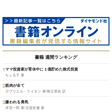
書籍 週間ランキング
ママ投資家が育休中に１億貯めた株式投資
ちょる子 著
筋肉が全て
ガブリエル・ライオン 著/御立英史 訳
嫌われる勇気
岸見一郎 著/古賀史健 著