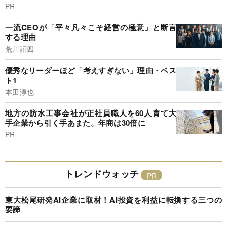
PR
一流CEOが「平々凡々こそ経営の極意」と断言
する理由
荒川詔四
優秀なリーダーほど「考えすぎない」理由・ベス
ト1
本田淳也
地方の防水工事会社が正社員職人を60人育て大
手企業から引く手あまた。年商は30倍に
PR
トレンドウォッチ
東大松尾研発AI企業に取材！AI投資を利益に転換する三つの
要諦