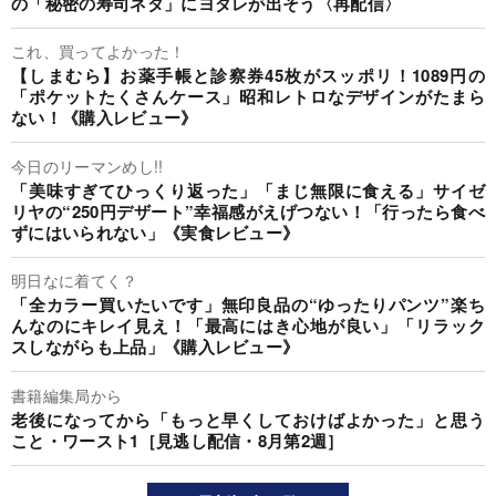
の「秘密の寿司ネタ」にヨダレが出そう〈再配信〉
これ、買ってよかった！
【しまむら】お薬手帳と診察券45枚がスッポリ！1089円の
「ポケットたくさんケース」昭和レトロなデザインがたまら
ない！《購入レビュー》
今日のリーマンめし!!
「美味すぎてひっくり返った」「まじ無限に食える」サイゼ
リヤの“250円デザート”幸福感がえげつない！「行ったら食べ
ずにはいられない」《実食レビュー》
明日なに着てく？
「全カラー買いたいです」無印良品の“ゆったりパンツ”楽ち
んなのにキレイ見え！「最高にはき心地が良い」「リラック
スしながらも上品」《購入レビュー》
書籍編集局から
老後になってから「もっと早くしておけばよかった」と思う
こと・ワースト1［見逃し配信・8月第2週］