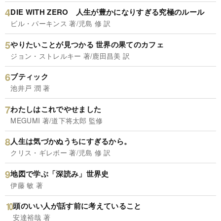
DIE WITH ZERO 人生が豊かになりすぎる究極のルール
ビル・パーキンス 著/児島 修 訳
やりたいことが見つかる 世界の果てのカフェ
ジョン・ストレルキー 著/鹿田昌美 訳
ブティック
池井戸 潤 著
わたしはこれでやせました
MEGUMI 著/道下将太郎 監修
人生は気づかぬうちにすぎるから。
クリス・ギレボー 著/児島 修 訳
地図で学ぶ「深読み」世界史
伊藤 敏 著
頭のいい人が話す前に考えていること
安達裕哉 著