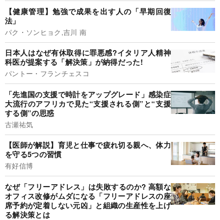
【健康管理】勉強で成果を出す人の「早期回復
法」
パク・ソンヒョク,吉川 南
日本人はなぜ有休取得に罪悪感?イタリア人精神
科医が提案する「解決策」が納得だった!
パントー・フランチェスコ
「先進国の支援で時計をアップグレード」感染症
大流行のアフリカで見た“支援される側”と“支援
する側”の思惑
古瀬祐気
【医師が解説】育児と仕事で疲れ切る親へ、体力
を守る5つの習慣
有好信博
なぜ「フリーアドレス」は失敗するのか? 高額な
オフィス改修がムダになる「フリーアドレスの座
席予約が定着しない元凶」と組織の生産性を上げ
る解決策とは