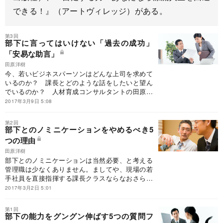
できる！』（アートヴィレッジ）がある。
第3回
部下に言ってはいけない「過去の成功」
「安易な助言」
田原洋樹
今、若いビジネスパーソンはどんな上司を求めて
いるのか？ 課長とどのような話をしたいと望ん
でいるのか？ 人材育成コンサルタントの田原洋
樹氏が教える、最適なコミュニケーションのあり
2017年3月9日 5:08
方とは。
第2回
部下とのノミニケーションをやめるべき5
つの理由
田原洋樹
部下とのノミニケーションは当然必要、と考える
管理職は少なくありません。ましてや、現場の若
手社員を直接指揮する課長クラスならなおさらの
こと。しかし人材育成コンサルタントの田原洋樹
2017年3月2日 5:01
氏は、部下とのお酒の付き合いは、デメリットの
ほうが多いと断言します。
第1回
部下の能力をグングン伸ばす5つの質問フ