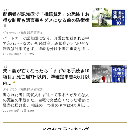
る？忘れると絶対後悔する！申請すればもらえる
お金を徹底解説する。
＃10
配偶者が認知症で「相続貧乏」の恐怖！お
得な制度も遺言書もダメになる前の防衛術
ダイヤモンド編集部,羽富宏文
パートナーが認知症になり、介護に忙殺される中
で忘れがちなのが相続財産。認知症だと“お得”な
制度は利用できず、遺産を分ける際に重要な遺言
書も書けなくなる。そんな恐ろしいことにならな
2021年10月15日 5:25
いためにどう備えるべきか？認知症で「相続貧
乏」にならないための防衛術をお伝えする。
＃5
夫・妻が亡くなったら「まずやる手続き10
項目」死亡届7日以内、準確定申告4カ月以
内…
ダイヤモンド編集部,羽富宏文
遺された者に間髪入れず迫って来るのが身近な人
の死後の手続きだ。自宅で突然亡くなった場合は
警察に届け出。相続の一つ目のヤマは4カ月以内
に行う準確定申告、遺産分割協議がこじれれば時
2021年10月13日 5:00
間だけが過ぎていく……。相続税の申告・納付は
10カ月以内。長いようであっという間に訪れるこ
の10カ月目。まずやるべき死後の手続きをお伝え
アクセスランキング