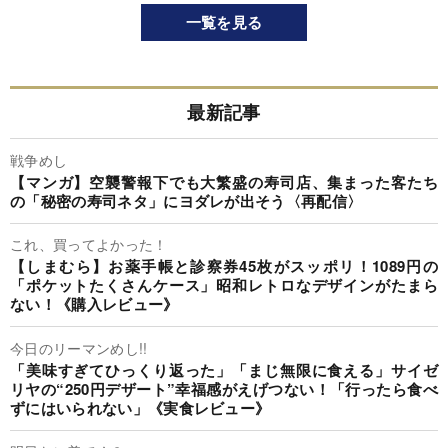
一覧を見る
最新記事
戦争めし
【マンガ】空襲警報下でも大繁盛の寿司店、集まった客たち
の「秘密の寿司ネタ」にヨダレが出そう〈再配信〉
これ、買ってよかった！
【しまむら】お薬手帳と診察券45枚がスッポリ！1089円の
「ポケットたくさんケース」昭和レトロなデザインがたまら
ない！《購入レビュー》
今日のリーマンめし!!
「美味すぎてひっくり返った」「まじ無限に食える」サイゼ
リヤの“250円デザート”幸福感がえげつない！「行ったら食べ
ずにはいられない」《実食レビュー》