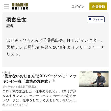
ログイン
羽富宏文
フォロー
記者
はとみ・ひろふみ／千葉県出身。NHKディレクター、
民放テレビ局記者を経て2019年よりフリージャーナ
リスト。
特別編3
“働かないおじさん”がDXパーソンに！マッ
キンゼー流「成功の方程式」
ダイヤモンド編集部,羽富宏文
コロナ禍で加速した「仕事の可視化」。DX（デジ
タルトランスフォーメーション）の一つであるテ
レワークは、仕事をしている人としていない人を
くっきりとあぶり出した。企業内で吹きだまる“働
2021年11月1日 4:45
かないおじさん”にとっては、ますます居場所がな