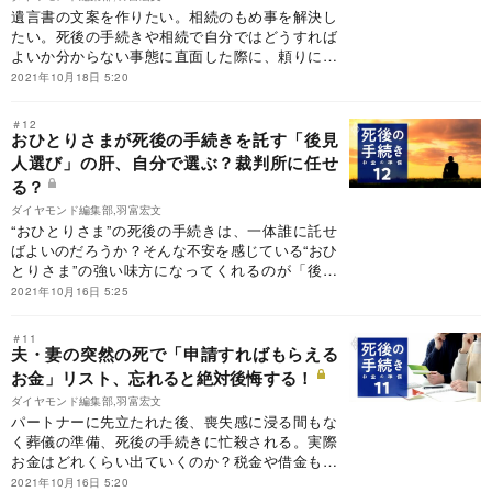
遺言書の文案を作りたい。相続のもめ事を解決し
たい。死後の手続きや相続で自分ではどうすれば
よいか分からない事態に直面した際に、頼りにな
るのは士業の力だ。一番頼りになるのはどの士業
2021年10月18日 5:20
なのか。それぞれの悩み別に、頼れる士業の選び
方をお伝えする。
＃12
おひとりさまが死後の手続きを託す「後見
人選び」の肝、自分で選ぶ？裁判所に任せ
る？
ダイヤモンド編集部,羽富宏文
“おひとりさま”の死後の手続きは、一体誰に託せ
ばよいのだろうか？そんな不安を感じている“おひ
とりさま”の強い味方になってくれるのが「後見
人」。裁判所が選ぶ後見人と自分で自由に選べる
2021年10月16日 5:25
後見人のどちらを選択すべきか？「後見人選び」
のポイントを探る。
＃11
夫・妻の突然の死で「申請すればもらえる
お金」リスト、忘れると絶対後悔する！
ダイヤモンド編集部,羽富宏文
パートナーに先立たれた後、喪失感に浸る間もな
く葬儀の準備、死後の手続きに忙殺される。実際
お金はどれくらい出ていくのか？税金や借金も相
続？逆にもらえるお金は？どうやって手続きす
2021年10月16日 5:20