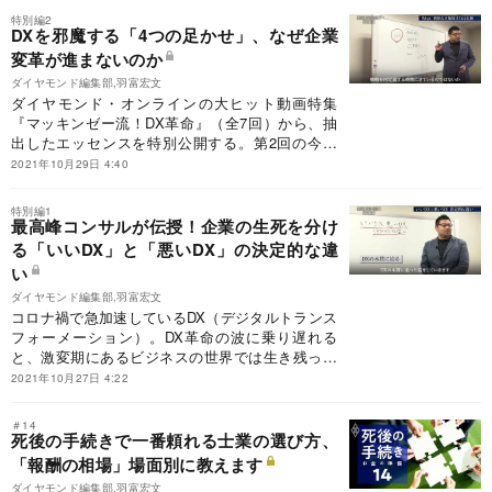
くなる状況になっている。ただ、その多くはかつ
特別編2
て現場でバリバリ活躍したビジネスパーソンた
DXを邪魔する「4つの足かせ」、なぜ企業
ち。そこで、世界最高峰の戦略系コンサルティン
変革が進まないのか
グ会社、マッキンゼーが『ダイヤモンド・オンラ
ダイヤモンド編集部,羽富宏文
イン』で公開している「DX成功方程式」を参考
ダイヤモンド・オンラインの大ヒット動画特集
に、働かないおじさんからDXパーソンへの進化の
『マッキンゼー流！DX革命』（全7回）から、抽
道を探っていこう。
出したエッセンスを特別公開する。第2回の今回
は、DXの阻害要因に焦点を当てる。コロナ禍で加
2021年10月29日 4:40
速するDXは、大企業のみならず中小企業において
も導入が急がれるが、まだまだ他人事の企業も多
特別編1
い。なかなかDXが進まない背景には、日本企業に
最高峰コンサルが伝授！企業の生死を分け
特有なDX革命を邪魔する足かせもあるようだ。
る「いいDX」と「悪いDX」の決定的な違
い
ダイヤモンド編集部,羽富宏文
コロナ禍で急加速しているDX（デジタルトランス
フォーメーション）。DX革命の波に乗り遅れる
と、激変期にあるビジネスの世界では生き残って
いけないだろう。特に資金力の乏しい中小企業は
2021年10月27日 4:22
致命傷を負いかねない。ただ、DXの構造を知り、
「いいDX」と「悪いDX」の違いを理解すれば、
＃14
会社を死なせずに済む。世界最高峰の戦略コンサ
死後の手続きで一番頼れる士業の選び方、
ルの「DX成功方程式」を動画で公開！
「報酬の相場」場面別に教えます
ダイヤモンド編集部,羽富宏文