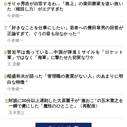
そりゃ秀吉が出世するわ…「格上」の柴田勝家を追い抜い
た〈根回し力〉がエグすぎた
今泉慎一
「好きなことを仕事にしたい」若者への豊田章男の回答が
正論すぎて、ぐうの音も出なかった
小倉健一
習近平は焦っている…中国が弾道ミサイルを「ロケット
軍」ではなく「海軍」に撃たせた切実なワケ
王 彦麟
稲盛和夫が語った「管理職の素質がない人」のあまりに明
白な特徴
小倉健一
対談に30分以上遅刻した大原麗子が“激おこ”の五木寛之を
一瞬で虜にした「魔性のひとこと」〈再配信〉
五木寛之