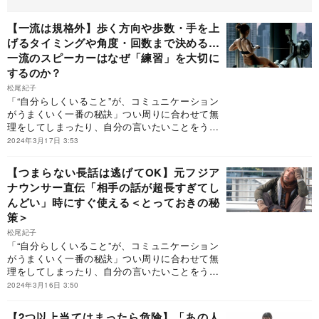
【一流は規格外】歩く方向や歩数・手を上
げるタイミングや角度・回数まで決める…
一流のスピーカーはなぜ「練習」を大切に
するのか？
松尾紀子
「“自分らしくいること”が、コミュニケーション
がうまくいく一番の秘訣」つい周りに合わせて無
理をしてしまったり、自分の言いたいことをうま
く言えなかったり…そうして、悩んだ経験はあり
2024年3月17日 3:53
ませんか？『感じがいい、信頼できる 大人のちょ
うどいい話し方』は、そんないつも周りを気遣う
【つまらない長話は逃げてOK】元フジア
ことのできる人に向けて作られた書籍として注目
ナウンサー直伝「相手の話が超長すぎてし
を集めている。アナウンサー歴30年超でありなが
んどい」時にすぐ使える＜とっておきの秘
ら、実はもともと極度の人見知りで「人前で話す
のがずっと苦手」だった著者による、「大人にふ
策＞
さわしい会話のテクニック」が多数掲載されてい
松尾紀子
る。自分と相手が調和するコミュニケーションの
「“自分らしくいること”が、コミュニケーション
秘密がわかる本書。今回はその中から特別に「自
がうまくいく一番の秘訣」つい周りに合わせて無
分らしい会話をする秘訣」を紹介します。
理をしてしまったり、自分の言いたいことをうま
く言えなかったり…そうして、悩んだ経験はあり
2024年3月16日 3:50
ませんか？『感じがいい、信頼できる 大人のちょ
うどいい話し方』は、そんないつも周りを気遣う
【2つ以上当てはまったら危険】「あの人