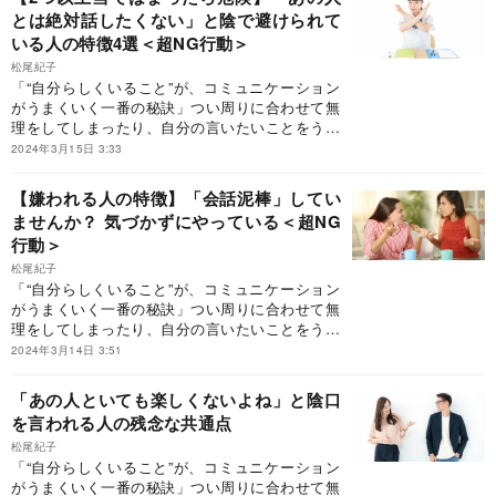
ことのできる人に向けて作られた書籍として注目
とは絶対話したくない」と陰で避けられて
を集めている。アナウンサー歴30年超でありなが
いる人の特徴4選＜超NG行動＞
ら、実はもともと極度の人見知りで「人前で話す
のがずっと苦手」だった著者による、「大人にふ
松尾紀子
さわしい会話のテクニック」が多数掲載されてい
「“自分らしくいること”が、コミュニケーション
る。自分と相手が調和するコミュニケーションの
がうまくいく一番の秘訣」つい周りに合わせて無
秘密がわかる本書。今回はその中から特別に「自
理をしてしまったり、自分の言いたいことをうま
分らしい会話をする秘訣」を紹介します。
く言えなかったり…そうして、悩んだ経験はあり
2024年3月15日 3:33
ませんか？『感じがいい、信頼できる 大人のちょ
うどいい話し方』は、そんないつも周りを気遣う
【嫌われる人の特徴】「会話泥棒」してい
ことのできる人に向けて作られた書籍として注目
ませんか？ 気づかずにやっている＜超NG
を集めている。アナウンサー歴30年超でありなが
行動＞
ら、実はもともと極度の人見知りで「人前で話す
のがずっと苦手」だった著者による、「大人にふ
松尾紀子
さわしい会話のテクニック」が多数掲載されてい
「“自分らしくいること”が、コミュニケーション
る。自分と相手が調和するコミュニケーションの
がうまくいく一番の秘訣」つい周りに合わせて無
秘密がわかる本書。今回はその中から特別に「自
理をしてしまったり、自分の言いたいことをうま
分らしい会話をする秘訣」を紹介します。
く言えなかったり…そうして、悩んだ経験はあり
2024年3月14日 3:51
ませんか？『感じがいい、信頼できる 大人のちょ
うどいい話し方』は、そんないつも周りを気遣う
「あの人といても楽しくないよね」と陰口
ことのできる人に向けて作られた書籍として注目
を言われる人の残念な共通点
を集めている。アナウンサー歴30年超でありなが
ら、実はもともと極度の人見知りで「人前で話す
松尾紀子
「“自分らしくいること”が、コミュニケーション
のがずっと苦手」だった著者による、「大人にふ
がうまくいく一番の秘訣」つい周りに合わせて無
さわしい会話のテクニック」が多数掲載されてい