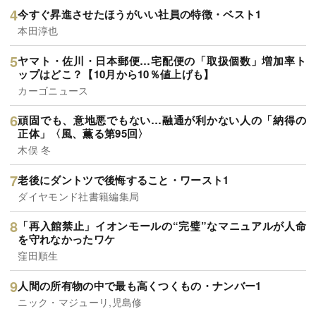
今すぐ昇進させたほうがいい社員の特徴・ベスト1
本田淳也
ヤマト・佐川・日本郵便…宅配便の「取扱個数」増加率ト
ップはどこ？【10月から10％値上げも】
カーゴニュース
頑固でも、意地悪でもない…融通が利かない人の「納得の
正体」〈風、薫る第95回〉
木俣 冬
老後にダントツで後悔すること・ワースト1
ダイヤモンド社書籍編集局
「再入館禁止」イオンモールの“完璧”なマニュアルが人命
を守れなかったワケ
窪田順生
人間の所有物の中で最も高くつくもの・ナンバー1
ニック・マジューリ,児島修