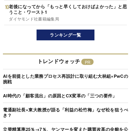
老後になってから「もっと早くしておけばよかった」と思
うこと・ワースト1
ダイヤモンド社書籍編集局
ランキング一覧
トレンドウォッチ
AIを前提とした業務プロセス再設計に取り組む大林組×PwCの
挑戦
AI時代の「顧客流出」の原因とCX変革の「三つの要件」
電通副社長×東大教授が語る「利益の松竹梅」なぜ松を狙うべ
き？
立替精算率25％→7％、ヤンマーを変えた購買改革の全貌を公