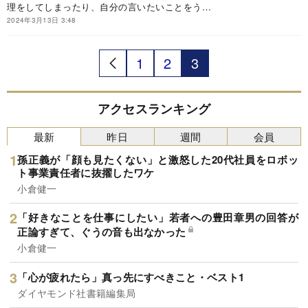
理をしてしまったり、自分の言いたいことをうま
る。自分と相手が調和するコミュニケーションの
く言えなかったり…そうして、悩んだ経験はあり
秘密がわかる本書。今回はその中から特別に「自
2024年3月13日 3:48
ませんか？『感じがいい、信頼できる 大人のちょ
分らしい会話をする秘訣」を紹介します。
うどいい話し方』は、そんないつも周りを気遣う
ことのできる人に向けて作られた書籍として注目
1
2
3
を集めている。アナウンサー歴30年超でありなが
ら、実はもともと極度の人見知りで「人前で話す
のがずっと苦手」だった著者による、「大人にふ
さわしい会話のテクニック」が多数掲載されてい
アクセスランキング
る。自分と相手が調和するコミュニケーションの
秘密がわかる本書。今回はその中から特別に「自
最新
昨日
週間
会員
分らしい会話をする秘訣」を紹介します。
孫正義が「顔も見たくない」と激怒した20代社員をロボッ
ト事業責任者に抜擢したワケ
小倉健一
「好きなことを仕事にしたい」若者への豊田章男の回答が
正論すぎて、ぐうの音も出なかった
小倉健一
「心が疲れたら」真っ先にすべきこと・ベスト1
ダイヤモンド社書籍編集局