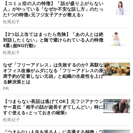
【コミュ症の人の特徴】「話が盛り上がらない
人」がやっている「なぜか不安な話し方」のたっ
た1つの特徴<元フジ女子アナが教える>
松尾紀子
【2つ以上当てはまったら危険】「あの人とは絶
対話したくない」と陰で避けられている人の特徴
4選<超NG行動>
松尾紀子
なぜ「フリーアドレス」は失敗するのか? 高額な
オフィス改修がムダになる「フリーアドレスの座
席予約が定着しない元凶」と組織の生産性を上げ
る解決策とは
PR
【つまらない長話は逃げてOK】元フジアナウン
サー直伝「相手の話が超長すぎてしんどい」時に
すぐ使える<とっておきの秘策>
松尾紀子
「つまらない人生を送る人」に共通する特徴・ワ