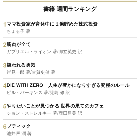
書籍 週間ランキング
ママ投資家が育休中に１億貯めた株式投資
ちょる子 著
筋肉が全て
ガブリエル・ライオン 著/御立英史 訳
嫌われる勇気
岸見一郎 著/古賀史健 著
DIE WITH ZERO 人生が豊かになりすぎる究極のルール
ビル・パーキンス 著/児島 修 訳
やりたいことが見つかる 世界の果てのカフェ
ジョン・ストレルキー 著/鹿田昌美 訳
ブティック
池井戸 潤 著