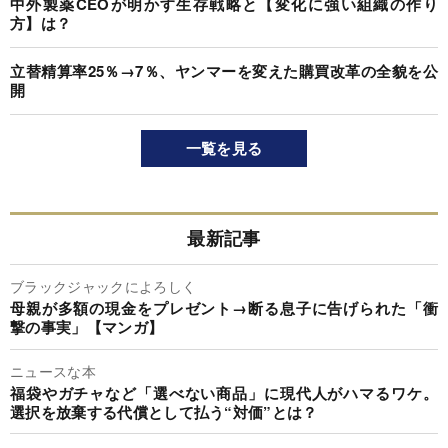
中外製薬CEOが明かす生存戦略と【変化に強い組織の作り
方】は？
立替精算率25％→7％、ヤンマーを変えた購買改革の全貌を公
開
一覧を見る
最新記事
ブラックジャックによろしく
母親が多額の現金をプレゼント→断る息子に告げられた「衝
撃の事実」【マンガ】
ニュースな本
福袋やガチャなど「選べない商品」に現代人がハマるワケ。
選択を放棄する代償として払う“対価”とは？