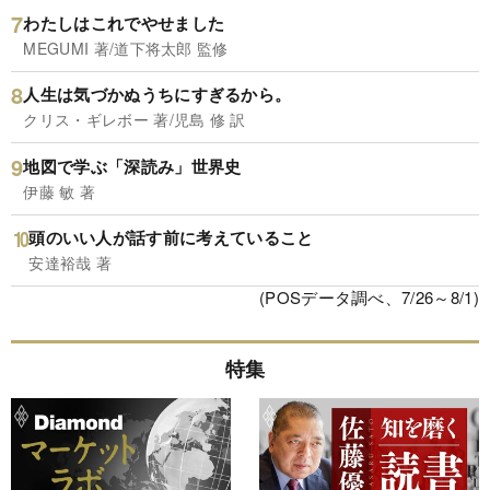
わたしはこれでやせました
MEGUMI 著/道下将太郎 監修
人生は気づかぬうちにすぎるから。
クリス・ギレボー 著/児島 修 訳
地図で学ぶ「深読み」世界史
伊藤 敏 著
頭のいい人が話す前に考えていること
安達裕哉 著
(POSデータ調べ、7/26～8/1)
特集