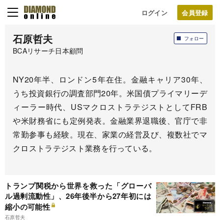
ログイン
石原哲夫
フォロー
BCAリサーチ日本顧問
NY20年半、ロンドン5年在住。金融キャリア30年、
うち投資銀行の調査部門20年。米国債プライマリーデ
ィーラー時代、USマクロストラテジストとしてFRB
や米財務省にも定例発表。金融業界退職後、官庁で非
常勤参事も経験。現在、家業の経営及び、複数社でマ
クロストラテジスト業務を行っている。
トランプ関税から世界を救った「グローバ
ル過剰流動性」、26年後半から27年初には
縮小の可能性
石原哲夫