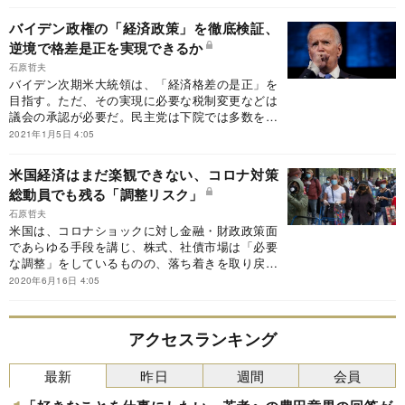
た。その合意はEV市場、米経済、そして2024年
の大統領選挙にまで影響を与えそうだ。
バイデン政権の「経済政策」を徹底検証、
逆境で格差是正を実現できるか
石原哲夫
バイデン次期米大統領は、「経済格差の是正」を
目指す。ただ、その実現に必要な税制変更などは
議会の承認が必要だ。民主党は下院では多数を維
持するものの、上院では多数を確保できない見通
2021年1月5日 4:05
しだ。民主党内の左派の存在や保守派が多数を占
める連邦裁判所も実現への障害となる。議会の承
米国経済はまだ楽観できない、コロナ対策
認を経ることなく行使できる大統領令などを通じ
総動員でも残る「調整リスク」
て、政策の実現を目指すことになるが、その道の
りは平たんなものではない。
石原哲夫
米国は、コロナショックに対し金融・財政政策面
であらゆる手段を講じ、株式、社債市場は「必要
な調整」をしているものの、落ち着きを取り戻し
た。ただ、足元の雇用、消費は悪化し続けてお
2020年6月16日 4:05
り、20年のマイナス成長は不可避。新型コロナウ
イルスと共存しつつ進める経済活動再開のペース
が鍵を握る。
アクセスランキング
最新
昨日
週間
会員