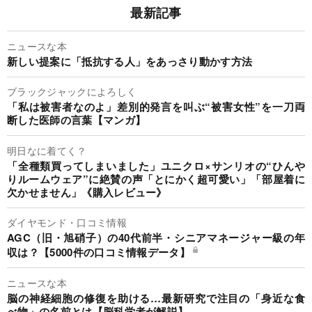
最新記事
ニュースな本
新しい提案に「抵抗する人」をあっさり動かす方法
ブラックジャックによろしく
「私は被害者なのよ」差別的発言を叫ぶ“被害女性”を一刀両
断した医師の言葉【マンガ】
明日なに着てく？
「全種類買ってしまいました」ユニクロ×サンリオの“ひんや
りルームウェア”に絶賛の声「とにかく超可愛い」「部屋着に
欠かせません」《購入レビュー》
ダイヤモンド・口コミ情報
AGC（旧・旭硝子）の40代前半・シニアマネージャー級の年
収は？【5000件の口コミ情報データ】
ニュースな本
脳の神経細胞の修復を助ける…最新研究で注目の「身近な食
べ物」の名前とは【脳科学者が解説】