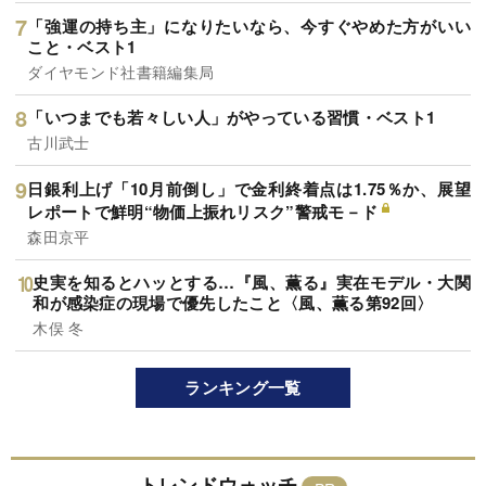
「強運の持ち主」になりたいなら、今すぐやめた方がいい
こと・ベスト1
ダイヤモンド社書籍編集局
「いつまでも若々しい人」がやっている習慣・ベスト1
古川武士
日銀利上げ「10月前倒し」で金利終着点は1.75％か、展望
レポートで鮮明“物価上振れリスク”警戒モ－ド
森田京平
史実を知るとハッとする…『風、薫る』実在モデル・大関
和が感染症の現場で優先したこと〈風、薫る第92回〉
木俣 冬
ランキング一覧
トレンドウォッチ