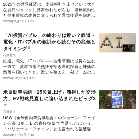
2025年の世界経済は、米関税引き上げという大き
な貿易ショックに見舞われながらも、過剰流動性
と信用環境の改善に支えられて景気後退を回避し
た。株高と資源高を支えたこの資金環境は、なお
2026年3月12日 4:35
26年の後半まで続く公算が大きい。ただ、インフ
レ再燃やドル反発、中国資金の還流などをきっか
「AI投資バブル」の終わりは近い？鉄道・
けに、26年末から27年初にかけて潮目が変わる可
電化・ITバブルの教訓から読むその兆候と
能性がある。
タイミング
石原哲夫
鉄道、電化、ITバブル――技術革新は成長を生む
一方で、資本市場の熱狂を招き過剰投資と株価の
急落を招いてきた。歴史を踏まえ、AIブームの持
続性とリスクを検証する。普及のS字カーブ、価
2025年12月24日 4:25
格下落、デット増、投資減速に先行する株価ピー
ク、崩壊後の景気悪化という五つの教訓から、転
米自動車労組「25％賃上げ」獲得した交渉
換点は近いと読む。
力、EV戦略見直しに追い込まれたビッグ3
石原哲夫
UAW（全米自動車労働組合）のショーン・フェイ
ン会長は史上初の直接投票で当選したばかり。
「ハリケーン・フェイン」とも言われる強硬姿勢
でビッグ3との労使交渉に臨み、3社と仮合意し
2023年11月8日 4:45