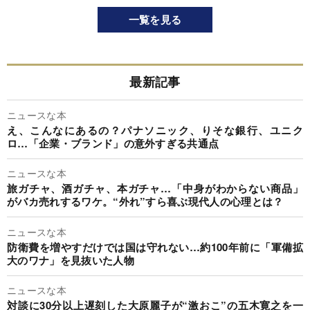
一覧を見る
最新記事
ニュースな本
え、こんなにあるの？パナソニック、りそな銀行、ユニク
ロ…「企業・ブランド」の意外すぎる共通点
ニュースな本
旅ガチャ、酒ガチャ、本ガチャ…「中身がわからない商品」
がバカ売れするワケ。“外れ”すら喜ぶ現代人の心理とは？
ニュースな本
防衛費を増やすだけでは国は守れない…約100年前に「軍備拡
大のワナ」を見抜いた人物
ニュースな本
対談に30分以上遅刻した大原麗子が“激おこ”の五木寛之を一