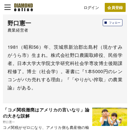
ログイン
野口憲一
フォロー
農業経営者
1981（昭和56）年、茨城県新治郡出島村（現かすみ
がうら市）生まれ。株式会社野口農園取締役、民俗学
者。日本大学大学院文学研究科社会学専攻博士後期課
程修了。博士（社会学）。著書に『1本5000円のレン
コンがバカ売れする理由』『「やりがい搾取」の農業
論』がある。
「コメ関税撤廃はアメリカの言いなり」論
の大きな誤解
野口憲一
コメ関税がゼロになり、アメリカ側も農産物の輸