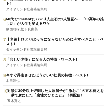
ト1
ダイヤモンド社書籍編集局
60代でtimeleszにハマり人生初の1人遠征へ…「中高年の推
し活」が人生を変えるワケ
劇団雌猫,松下真由美
【老後】ひとりぼっちにならないために今すべきこと・ベ
スト1
ダイヤモンド社書籍編集局
「悲しい老後」になる人の特徴・ワースト1
ダイヤモンド社書籍編集局
今すぐ昇進させたほうがいい社員の特徴・ベスト1
本田淳也
対談に30分以上遅刻した大原麗子が“激おこ”の五木寛之を
一瞬で虜にした「魔性のひとこと」〈再配信〉
五木寛之