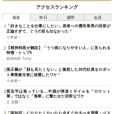
ゼロで日本農業の夜は明ける』（新潮社）の一部
アクセスランキング
を抜粋・編集したものです。
最新
昨日
週間
会員
「好きなことを仕事にしたい」若者への豊田章男の回答が
正論すぎて、ぐうの音も出なかった
小倉健一
【精神科医が解説】「うつ病になりやすい人」に見られる
特徴・トップ5
精神科医 Tomy
孫正義が「顔も見たくない」と激怒した20代社員をロボッ
ト事業責任者に抜擢したワケ
小倉健一
習近平は焦っている…中国が弾道ミサイルを「ロケット
軍」ではなく「海軍」に撃たせた切実なワケ
王 彦麟
「認知症」になりたくないなら今すぐやるべき習慣・ベス