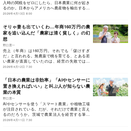
入時の関税をゼロにしたら、日本農業に何が起き
るのか。日本からアメリカへ農産物を輸出する場
合を想定して、考えてみると意外な結論が見えて
2026年4月13日 8:00
きた。
そりゃ妻も出ていくわ…年商160万円の農
家を追い込んだ「農家は清く貧しく」の幻
想
野口憲一
売上（年商）は160万円。それでも「儲けすぎ
だ」と言われる。無農薬で桃を育てる、とある若
い農家が直面していたのは、経営の失敗ではな
く、日本社会に根強い「農家は清く貧しくあるべ
2026年4月12日 7:30
き」価値観だった。農業法人を経営する筆者が、
理念と農業現場のギャップを読み解く。※本稿
「日本の農業は非効率」「AIやセンサーに
は、野口憲一『コメ関税ゼロで日本農業の夜は明
置き換えればいい」と叫ぶ人が知らない農
ける』（新潮社）の一部を抜粋・編集したもので
業の本質
す。
野口憲一
AIやセンサーを使う「スマート農業」や植物工場
が注目されている。だが、それだけで農業と言え
るのだろうか。茨城で農業法人を経営する筆者
は、こうした取り組みをあえて「野菜生産販売
2026年4月11日 7:30
業」と呼ぶ。テクノロジーだけでは語れない農業
の本質とは何か。※本稿は、野口憲一『コメ関税