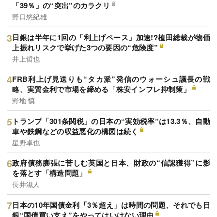
「39％」の“突出”のカラクリ
野口悠紀雄
日銀は半年に1回の「利上げペース」加速!?植田総裁が物価
上振れリスクで挙げた3つの要因の“危険度”
井上哲也
FRB利上げ見送りも“タカ派”発信のウォーシュ議長の戦
略、実質金利で市場を締める「株安インフレ抑制策」
野地 慎
トランプ「301条関税」の日本の“実効税率”は13.3％、自動
車や鉄鋼などの収益悪化の構図は続く
星野卓也
政府債務膨張に苦しむ英国と日本、財政の“信認獲得”に影
を落とす「構造問題」
長井滋人
日本の10年国債金利「3％超え」は時間の問題、それでも日
銀“国債買い支え”をやってはいけない理由