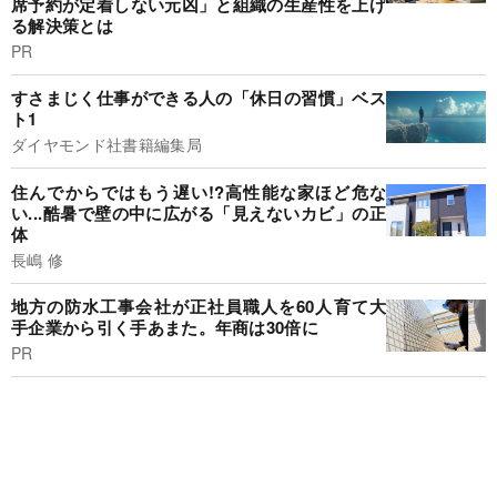
席予約が定着しない元凶」と組織の生産性を上げ
る解決策とは
PR
すさまじく仕事ができる人の「休日の習慣」ベス
ト1
ダイヤモンド社書籍編集局
住んでからではもう遅い!?高性能な家ほど危な
い...酷暑で壁の中に広がる「見えないカビ」の正
体
長嶋 修
地方の防水工事会社が正社員職人を60人育て大
手企業から引く手あまた。年商は30倍に
PR