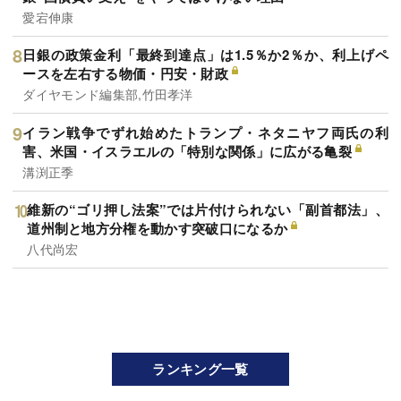
愛宕伸康
日銀の政策金利「最終到達点」は1.5％か2％か、利上げペ
ースを左右する物価・円安・財政
ダイヤモンド編集部,竹田孝洋
イラン戦争でずれ始めたトランプ・ネタニヤフ両氏の利
害、米国・イスラエルの「特別な関係」に広がる亀裂
溝渕正季
維新の“ゴリ押し法案”では片付けられない「副首都法」、
道州制と地方分権を動かす突破口になるか
八代尚宏
ランキング一覧