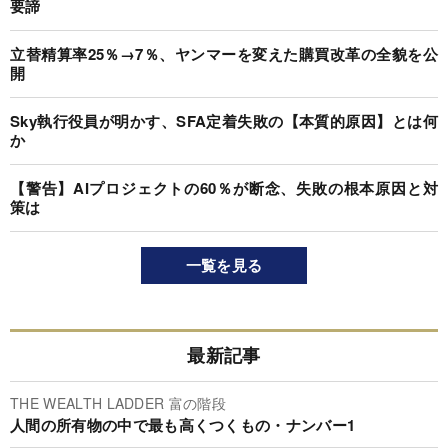
要諦
立替精算率25％→7％、ヤンマーを変えた購買改革の全貌を公
開
Sky執行役員が明かす、SFA定着失敗の【本質的原因】とは何
か
【警告】AIプロジェクトの60％が断念、失敗の根本原因と対
策は
一覧を見る
最新記事
THE WEALTH LADDER 富の階段
人間の所有物の中で最も高くつくもの・ナンバー1