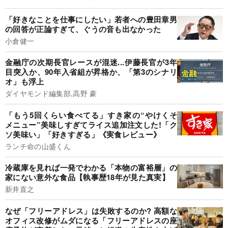
「好きなことを仕事にしたい」若者への豊田章男
の回答が正論すぎて、ぐうの音も出なかった
小倉健一
金融庁の次期長官レースが混迷...伊藤長官が3年
目突入か、90年入省組が昇格か、「第3のシナリ
オ」も浮上
ダイヤモンド編集部,高野 豪
「もう5回くらい食べてる」すき家の“やけくそ
メニュー”美味しすぎてライス追加注文した!「ク
ソ美味い」「好きすぎる」《実食レビュー》
ランチ命の山盛くん
冷蔵庫を見れば一発でわかる「本物の富裕層」の
家にない意外な食品【執事歴18年が見た真実】
新井直之
なぜ「フリーアドレス」は失敗するのか? 高額な
オフィス改修がムダになる「フリーアドレスの座