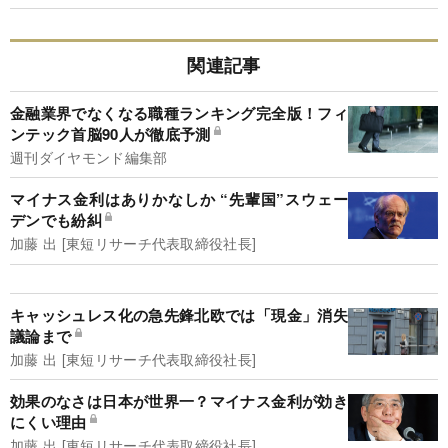
関連記事
金融業界でなくなる職種ランキング完全版！フィ
ンテック首脳90人が徹底予測
週刊ダイヤモンド編集部
マイナス金利はありかなしか “先輩国”スウェー
デンでも紛糾
加藤 出 [東短リサーチ代表取締役社長]
キャッシュレス化の急先鋒北欧では「現金」消失
議論まで
加藤 出 [東短リサーチ代表取締役社長]
効果のなさは日本が世界一？マイナス金利が効き
にくい理由
加藤 出 [東短リサーチ代表取締役社長]