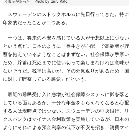
う表示があった Photo by Izuru Kato
スウェーデンのストックホルムに先日行ってきた。特に
印象的だったことが二つある。
一つは、将来の不安を感じている人が予想以上に少ない
という点だ。日本のように「長生きが心配」で高齢者が貯
蓄を抱えているようなことはまずない。社会保障が手厚い
ため、貯蓄は死ぬまでに使い切って楽しまなければ意味が
ないそうだ。税率は高いが、その分見返りがあるため「国
に対して貯蓄している感覚」だという。
最近の難民受け入れ急増が社会保障システムに影を落と
している面もあるが、十分な年金をもらえなくなると心配
する人は現時点では少ない。スウェーデンの中央銀行、リ
クスバンクはマイナス金利政策を実施しているが、日本の
ようにそれによる預金利率の低下が不安を招き、消費マイ