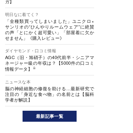
ガ】
明日なに着てく？
「全種類買ってしまいました」ユニクロ×
サンリオの“ひんやりルームウェア”に絶賛
の声「とにかく超可愛い」「部屋着に欠か
せません」《購入レビュー》
ダイヤモンド・口コミ情報
AGC（旧・旭硝子）の40代前半・シニアマ
ネージャー級の年収は？【5000件の口コミ
情報データ】
ニュースな本
脳の神経細胞の修復を助ける…最新研究で
注目の「身近な食べ物」の名前とは【脳科
学者が解説】
最新記事一覧