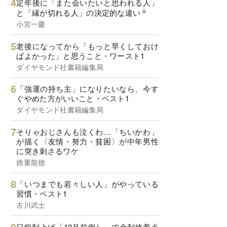
定年後に「また会いたいと思われる人」
と「縁が切れる人」の決定的な違い
小宮一慶
老後になってから「もっと早くしておけ
ばよかった」と思うこと・ワースト1
ダイヤモンド社書籍編集局
「強運の持ち主」になりたいなら、今す
ぐやめた方がいいこと・ベスト1
ダイヤモンド社書籍編集局
そりゃおじさんも泣くわ…「ちいかわ」
が描く〈友情・努力・貧困〉が中年男性
に突き刺さるワケ
徳重龍徳
「いつまでも若々しい人」がやっている
習慣・ベスト1
古川武士
日銀利上げ「10月前倒し」で金利終着点