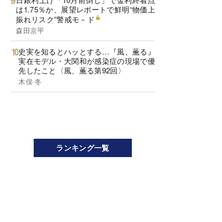
は1.75％か、展望レポートで鮮明“物価上
振れリスク”警戒モ－ド
森田京平
史実を知るとハッとする…『風、薫る』
実在モデル・大関和が感染症の現場で優
先したこと〈風、薫る第92回〉
木俣 冬
ランキング一覧