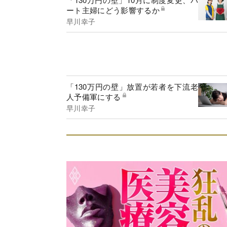
ート主婦にどう影響するか
早川幸子
「130万円の壁」放置が若者を下流老
人予備軍にする
早川幸子