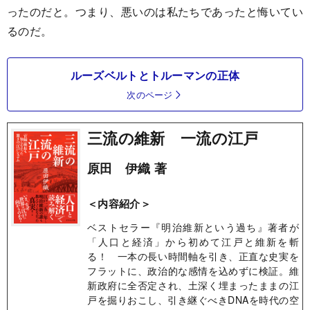
ったのだと。つまり、悪いのは私たちであったと悔いてい
るのだ。
ルーズベルトとトルーマンの正体
次のページ
三流の維新 一流の江戸
原田 伊織 著
＜内容紹介＞
ベストセラー『明治維新という過ち』著者が
「人口と経済」から初めて江戸と維新を斬
る！ 一本の長い時間軸を引き、正直な史実を
フラットに、政治的な感情を込めずに検証。維
新政府に全否定され、土深く埋まったままの江
戸を掘りおこし、引き継ぐべきDNAを時代の空