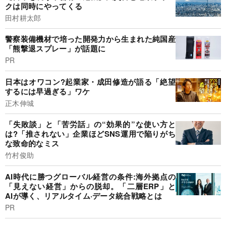
クは同時にやってくる
田村耕太郎
警察装備機材で培った開発力から生まれた純国産
「熊撃退スプレー」が話題に
PR
日本はオワコン?起業家・成田修造が語る「絶望
するには早過ぎる」ワケ
正木伸城
「失敗談」と「苦労話」の“効果的”な使い方と
は?「推されない」企業ほどSNS運用で陥りがち
な致命的なミス
竹村俊助
AI時代に勝つグローバル経営の条件:海外拠点の
「見えない経営」からの脱却。「二層ERP」と
AIが導く、リアルタイム·データ統合戦略とは
PR