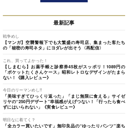
最新記事
戦争めし
【マンガ】空襲警報下でも大繁盛の寿司店、集まった客たち
の「秘密の寿司ネタ」にヨダレが出そう〈再配信〉
これ、買ってよかった！
【しまむら】お薬手帳と診察券45枚がスッポリ！1089円の
「ポケットたくさんケース」昭和レトロなデザインがたまら
ない！《購入レビュー》
今日のリーマンめし!!
「美味すぎてひっくり返った」「まじ無限に食える」サイゼ
リヤの“250円デザート”幸福感がえげつない！「行ったら食べ
ずにはいられない」《実食レビュー》
明日なに着てく？
「全カラー買いたいです」無印良品の“ゆったりパンツ”楽ち