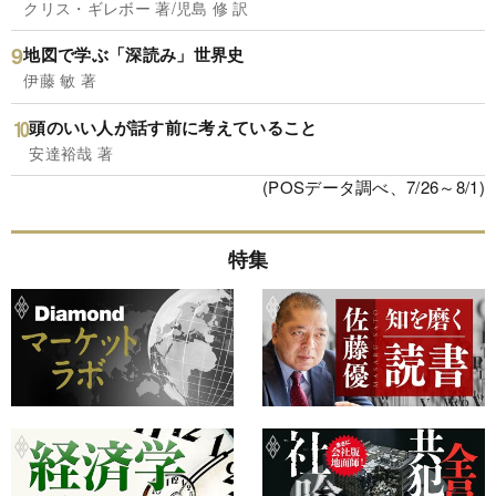
クリス・ギレボー 著/児島 修 訳
地図で学ぶ「深読み」世界史
伊藤 敏 著
頭のいい人が話す前に考えていること
安達裕哉 著
(POSデータ調べ、7/26～8/1)
特集