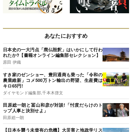
あなたにおすすめ
日本史の一大汚点「廃仏毀釈」はいかにして行わ
れたか?【書籍オンライン編集部セレクション】
原田 伊織
すき家のゼンショー、豊田通商も乗った「令和の
農業維新」コメ500万トン輸出の野望、生産費は
キロ65円!
ダイヤモンド編集部,千本木啓文
田原総一朗と冨山和彦が対談!「忖度だらけのト
ップ人事と決別せよ」
田原総一朗
【日本を襲う未曾有の危機】大災害と地政学リス