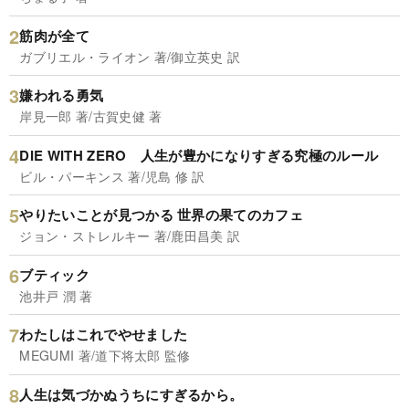
筋肉が全て
ガブリエル・ライオン 著/御立英史 訳
嫌われる勇気
岸見一郎 著/古賀史健 著
DIE WITH ZERO 人生が豊かになりすぎる究極のルール
ビル・パーキンス 著/児島 修 訳
やりたいことが見つかる 世界の果てのカフェ
ジョン・ストレルキー 著/鹿田昌美 訳
ブティック
池井戸 潤 著
わたしはこれでやせました
MEGUMI 著/道下将太郎 監修
人生は気づかぬうちにすぎるから。