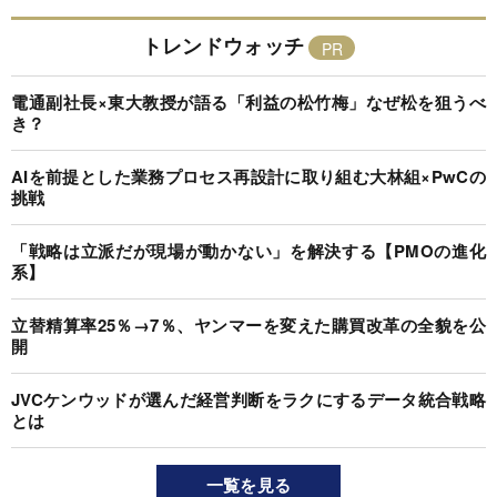
トレンドウォッチ
電通副社長×東大教授が語る「利益の松竹梅」なぜ松を狙うべ
き？
AIを前提とした業務プロセス再設計に取り組む大林組×PwCの
挑戦
「戦略は立派だが現場が動かない」を解決する【PMOの進化
系】
立替精算率25％→7％、ヤンマーを変えた購買改革の全貌を公
開
JVCケンウッドが選んだ経営判断をラクにするデータ統合戦略
とは
一覧を見る