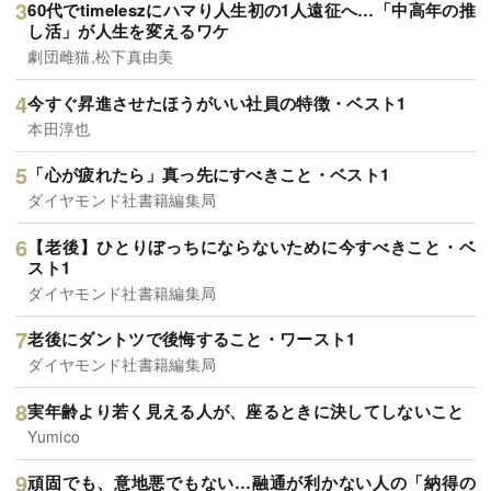
60代でtimeleszにハマり人生初の1人遠征へ…「中高年の推
し活」が人生を変えるワケ
劇団雌猫,松下真由美
今すぐ昇進させたほうがいい社員の特徴・ベスト1
本田淳也
「心が疲れたら」真っ先にすべきこと・ベスト1
ダイヤモンド社書籍編集局
【老後】ひとりぼっちにならないために今すべきこと・ベ
スト1
ダイヤモンド社書籍編集局
老後にダントツで後悔すること・ワースト1
ダイヤモンド社書籍編集局
実年齢より若く見える人が、座るときに決してしないこと
Yumico
頑固でも、意地悪でもない…融通が利かない人の「納得の