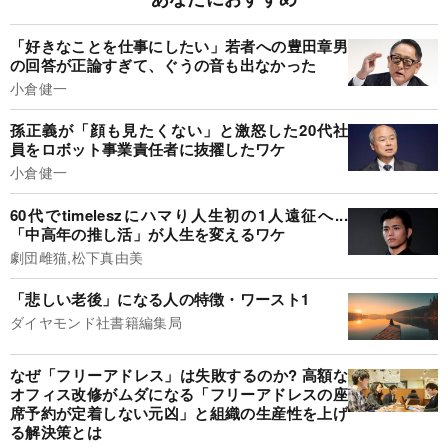
「好きなことを仕事にしたい」若者への豊田章男
の回答が正論すぎて、ぐうの音も出なかった
小倉健一
孫正義が「顔も見たくない」と激怒した20代社
員をロボット事業責任者に抜擢したワケ
小倉健一
60代でtimeleszにハマり人生初の1人遠征へ...
「中高年の推し活」が人生を変えるワケ
劇団雌猫,松下真由美
「悲しい老後」になる人の特徴・ワースト1
ダイヤモンド社書籍編集局
なぜ「フリーアドレス」は失敗するのか? 高額な
オフィス改修がムダになる「フリーアドレスの座
席予約が定着しない元凶」と組織の生産性を上げ
る解決策とは