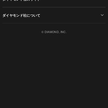
Diamond Online(English)
ダイヤモンド社について
週刊ダイヤモンド
ダイヤモンド社TOP
DIAMONDハーバード・ビジネス・レビュー
© DIAMOND, INC.
会社概要
ダイヤモンドZAi（デジタル版）
採用情報
書籍オンライン
お知らせ
ザイ・オンライン
ザイFX！
ダイヤモンド不動産研究所
DIAMOND Quarterly
HRオンライン
クリプトインサイト
ダイヤモンド教育ラボ