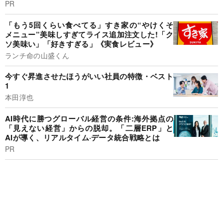
PR
「もう5回くらい食べてる」すき家の“やけくそ
メニュー”美味しすぎてライス追加注文した!「ク
ソ美味い」「好きすぎる」《実食レビュー》
ランチ命の山盛くん
今すぐ昇進させたほうがいい社員の特徴・ベスト
1
本田淳也
AI時代に勝つグローバル経営の条件:海外拠点の
「見えない経営」からの脱却。「二層ERP」と
AIが導く、リアルタイム·データ統合戦略とは
PR