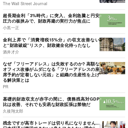
The Wall Street Journal
超長期金利「3%時代」に突入、金利急騰と円安
圧力の板挟みで、財政再建の実行力が焦点に
小黒一正
金利上昇で「消費増税15%分」の収支改善ない
と“財政破綻”リスク、財政健全化待ったなし
酒井才介
なぜ「フリーアドレス」は失敗するのか? 高額な
オフィス改修がムダになる「フリーアドレスの座
席予約が定着しない元凶」と組織の生産性を上げ
る解決策とは
PR
基礎的財政収支が赤字の間に、債務残高対GDP
比は改善、それでも安易な財政拡張は禁物だ
久後翔太郎
残念ですが高市トレードは切り札になりません...