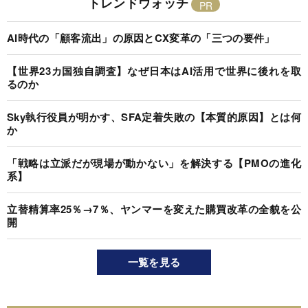
トレンドウォッチ
AI時代の「顧客流出」の原因とCX変革の「三つの要件」
【世界23カ国独自調査】なぜ日本はAI活用で世界に後れを取
るのか
Sky執行役員が明かす、SFA定着失敗の【本質的原因】とは何
か
「戦略は立派だが現場が動かない」を解決する【PMOの進化
系】
立替精算率25％→7％、ヤンマーを変えた購買改革の全貌を公
開
一覧を見る