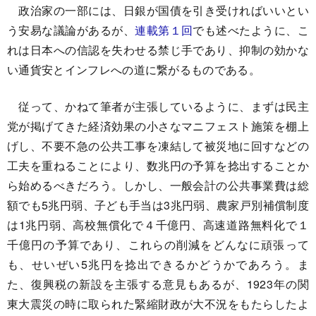
政治家の一部には、日銀が国債を引き受ければいいとい
う安易な議論があるが、
連載第１回
でも述べたように、こ
れは日本への信認を失わせる禁じ手であり、抑制の効かな
い通貨安とインフレへの道に繋がるものである。
従って、かねて筆者が主張しているように、まずは民主
党が掲げてきた経済効果の小さなマニフェスト施策を棚上
げし、不要不急の公共工事を凍結して被災地に回すなどの
工夫を重ねることにより、数兆円の予算を捻出することか
ら始めるべきだろう。しかし、一般会計の公共事業費は総
額でも5兆円弱、子ども手当は3兆円弱、農家戸別補償制度
は1兆円弱、高校無償化で４千億円、高速道路無料化で１
千億円の予算であり、これらの削減をどんなに頑張って
も、せいぜい5兆円を捻出できるかどうかであろう。ま
た、復興税の新設を主張する意見もあるが、1923年の関
東大震災の時に取られた緊縮財政が大不況をもたらしたよ