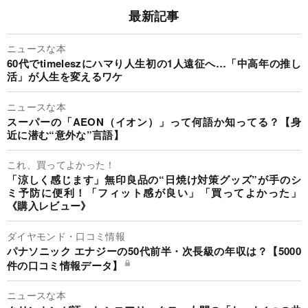
最新記事
ニュースな本
60代でtimeleszにハマり人生初の1人遠征へ…「中高年の推し
活」が人生を変えるワケ
ニュースな本
スーパーの「AEON（イオン）」って何語か知ってる？【身
近に潜む“意外な”言語】
これ、買ってよかった！
「涼しく感じます」無印良品の“日焼け対策グッズ”が手のシ
ミ予防に便利！「フィット感が良い」「買ってよかった」
《購入レビュー》
ダイヤモンド・口コミ情報
パナソニック エナジーの50代前半・次長級の年収は？【5000
件の口コミ情報データ】
ニュースな本