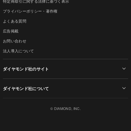
特定商取引に関する法律に基づく表示
プライバシーポリシー・著作権
よくある質問
広告掲載
お問い合わせ
法人導入について
ダイヤモンド社のサイト
Diamond Online(English)
ダイヤモンド社について
週刊ダイヤモンド
ダイヤモンド社TOP
DIAMONDハーバード・ビジネス・レビュー
© DIAMOND, INC.
会社概要
ダイヤモンドZAi（デジタル版）
採用情報
書籍オンライン