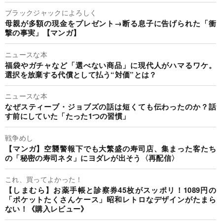
ブラックジャックによろしく
母親が多額の現金をプレゼント→断る息子に告げられた「衝
撃の事実」【マンガ】
ニュースな本
福袋やガチャなど「選べない商品」に現代人がハマるワケ。
選択を放棄する代償として払う“対価”とは？
ニュースな本
なぜスティーブ・ジョブズの話は短くても伝わったのか？話
す前にしていた「たった1つの習慣」
戦争めし
【マンガ】空襲警報下でも大繁盛の寿司店、集まった客たち
の「秘密の寿司ネタ」にヨダレが出そう〈再配信〉
これ、買ってよかった！
【しまむら】お薬手帳と診察券45枚がスッポリ！1089円の
「ポケットたくさんケース」昭和レトロなデザインがたまら
ない！《購入レビュー》