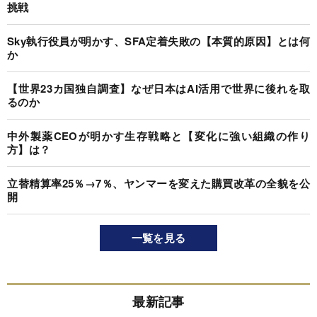
挑戦
Sky執行役員が明かす、SFA定着失敗の【本質的原因】とは何
か
【世界23カ国独自調査】なぜ日本はAI活用で世界に後れを取
るのか
中外製薬CEOが明かす生存戦略と【変化に強い組織の作り
方】は？
立替精算率25％→7％、ヤンマーを変えた購買改革の全貌を公
開
一覧を見る
最新記事