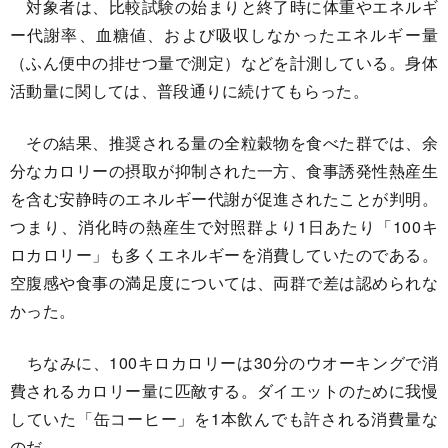
対象者は、比較試験の始まりと終了時に体重やエネルギ
ー代謝率、血糖値、および吸収しなかったエネルギー量
（ふん便中の排せつ量で測定）などを計測している。身体
活動量に関しては、普段通りに続けてもらった。
その結果、推奨される量の全粒穀物を食べた群では、余
分なカロリーの摂取が抑制された一方、食事誘発性熱産生
を含む安静時のエネルギー代謝が促進されたことが判明。
つまり、消化時の熱産生で対照群より1日あたり「100キ
ロカロリー」も多くエネルギーを消費していたのである。
空腹感や食事の満足度については、両群で差は認められな
かった。
ちなみに、100キロカロリーは30分のウオーキングで消
費されるカロリー量に匹敵する。ダイエットのために我慢
していた「缶コーヒー」を1本飲んでも許される消費量な
のだ。