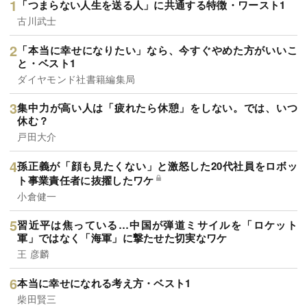
「つまらない人生を送る人」に共通する特徴・ワースト1
古川武士
「本当に幸せになりたい」なら、今すぐやめた方がいいこ
と・ベスト1
ダイヤモンド社書籍編集局
集中力が高い人は「疲れたら休憩」をしない。では、いつ
休む？
戸田大介
孫正義が「顔も見たくない」と激怒した20代社員をロボッ
ト事業責任者に抜擢したワケ
小倉健一
習近平は焦っている…中国が弾道ミサイルを「ロケット
軍」ではなく「海軍」に撃たせた切実なワケ
王 彦麟
本当に幸せになれる考え方・ベスト1
柴田賢三