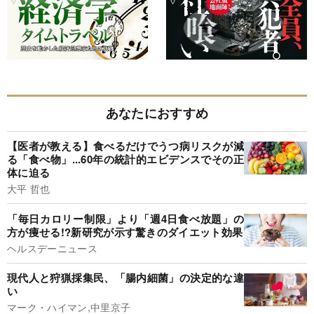
あなたにおすすめ
【医者が教える】食べるだけでうつ病リスクが減
る「食べ物」...60年の統計的エビデンスでその正
体に迫る
大平 哲也
「毎日カロリー制限」より「週4日食べ放題」の
方が痩せる!?新研究が示す驚きのダイエット効果
ヘルスデーニュース
現代人と狩猟採集民、「腸内細菌」の決定的な違
い
マーク・ハイマン,中里京子