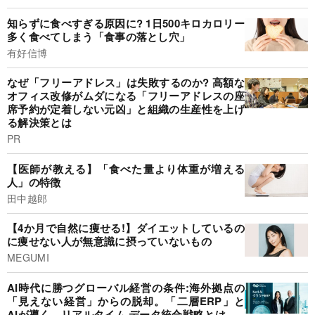
知らずに食べすぎる原因に? 1日500キロカロリー
多く食べてしまう「食事の落とし穴」
有好信博
なぜ「フリーアドレス」は失敗するのか? 高額な
オフィス改修がムダになる「フリーアドレスの座
席予約が定着しない元凶」と組織の生産性を上げ
る解決策とは
PR
【医師が教える】「食べた量より体重が増える
人」の特徴
田中越郎
【4か月で自然に痩せる!】ダイエットしているの
に痩せない人が無意識に摂っていないもの
MEGUMI
AI時代に勝つグローバル経営の条件:海外拠点の
「見えない経営」からの脱却。「二層ERP」と
AIが導く、リアルタイム·データ統合戦略とは