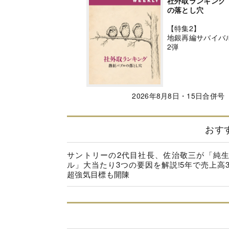
社外取ランキング
の落とし穴
【特集2】
地銀再編サバイバ
2弾
2026年8月8日・15日合併号
おす
サントリーの2代目社長、佐治敬三が「純
ル」大当たり3つの要因を解説!5年で売上高
超強気目標も開陳