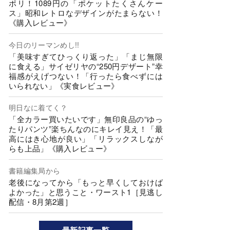
ポリ！1089円の「ポケットたくさんケー
ス」昭和レトロなデザインがたまらない！
《購入レビュー》
今日のリーマンめし!!
「美味すぎてひっくり返った」「まじ無限
に食える」サイゼリヤの“250円デザート”幸
福感がえげつない！「行ったら食べずには
いられない」《実食レビュー》
明日なに着てく？
「全カラー買いたいです」無印良品の“ゆっ
たりパンツ”楽ちんなのにキレイ見え！「最
高にはき心地が良い」「リラックスしなが
らも上品」《購入レビュー》
書籍編集局から
老後になってから「もっと早くしておけば
よかった」と思うこと・ワースト1［見逃し
配信・8月第2週］
最新記事一覧