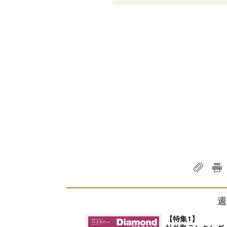
週
【特集1】