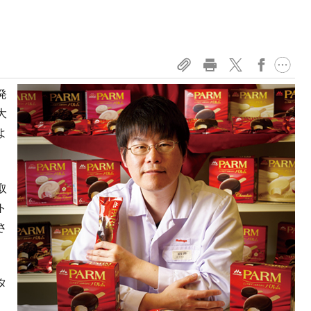
発
大
よ
取
ト
さ
タ
、