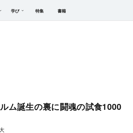
学び
特集
書籍
ルム誕生の裏に闘魂の試食1000
大