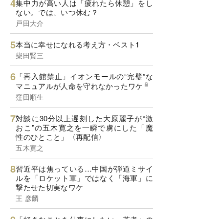
集中力が高い人は「疲れたら休憩」をし
ない。では、いつ休む？
戸田大介
本当に幸せになれる考え方・ベスト1
柴田賢三
「再入館禁止」イオンモールの“完璧”な
マニュアルが人命を守れなかったワケ
窪田順生
対談に30分以上遅刻した大原麗子が“激
おこ”の五木寛之を一瞬で虜にした「魔
性のひとこと」〈再配信〉
五木寛之
習近平は焦っている…中国が弾道ミサイ
ルを「ロケット軍」ではなく「海軍」に
撃たせた切実なワケ
王 彦麟