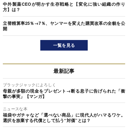
中外製薬CEOが明かす生存戦略と【変化に強い組織の作り
方】は？
立替精算率25％→7％、ヤンマーを変えた購買改革の全貌を公
開
一覧を見る
最新記事
ブラックジャックによろしく
母親が多額の現金をプレゼント→断る息子に告げられた「衝
撃の事実」【マンガ】
ニュースな本
福袋やガチャなど「選べない商品」に現代人がハマるワケ。
選択を放棄する代償として払う“対価”とは？