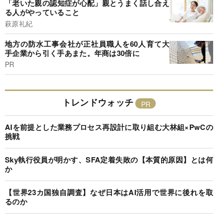
「老いた親の認知症が心配」親とうまく話し合え
る人がやっていること
萩原礼紀
地方の防水工事会社が正社員職人を60人育て大
手企業から引く手あまた。年商は30倍に
PR
トレンドウォッチ
AIを前提とした業務プロセス再設計に取り組む大林組×PwCの
挑戦
Sky執行役員が明かす、SFA定着失敗の【本質的原因】とは何
か
【世界23カ国独自調査】なぜ日本はAI活用で世界に後れを取
るのか