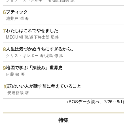
ブティック
池井戸 潤 著
わたしはこれでやせました
MEGUMI 著/道下将太郎 監修
人生は気づかぬうちにすぎるから。
クリス・ギレボー 著/児島 修 訳
地図で学ぶ「深読み」世界史
伊藤 敏 著
頭のいい人が話す前に考えていること
安達裕哉 著
(POSデータ調べ、7/26～8/1)
特集