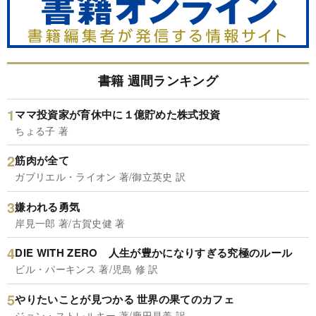
書籍 週間ランキング
ママ投資家が育休中に１億貯めた株式投資
ちょる子 著
筋肉が全て
ガブリエル・ライオン 著/御立英史 訳
嫌われる勇気
岸見一郎 著/古賀史健 著
DIE WITH ZERO 人生が豊かになりすぎる究極のルール
ビル・パーキンス 著/児島 修 訳
やりたいことが見つかる 世界の果てのカフェ
ジョン・ストレルキー 著/鹿田昌美 訳