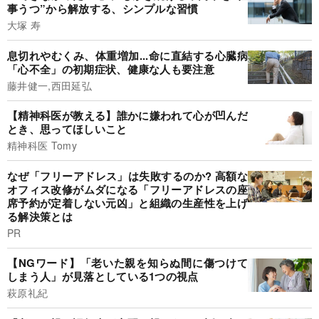
事うつ”から解放する、シンプルな習慣
大塚 寿
息切れやむくみ、体重増加...命に直結する心臓病
「心不全」の初期症状、健康な人も要注意
藤井健一,西田延弘
【精神科医が教える】誰かに嫌われて心が凹んだ
とき、思ってほしいこと
精神科医 Tomy
なぜ「フリーアドレス」は失敗するのか? 高額な
オフィス改修がムダになる「フリーアドレスの座
席予約が定着しない元凶」と組織の生産性を上げ
る解決策とは
PR
【NGワード】「老いた親を知らぬ間に傷つけて
しまう人」が見落としている1つの視点
萩原礼紀