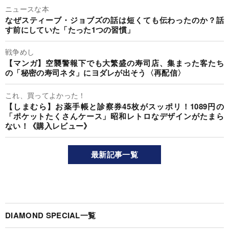
ニュースな本
なぜスティーブ・ジョブズの話は短くても伝わったのか？話
す前にしていた「たった1つの習慣」
戦争めし
【マンガ】空襲警報下でも大繁盛の寿司店、集まった客たち
の「秘密の寿司ネタ」にヨダレが出そう〈再配信〉
これ、買ってよかった！
【しまむら】お薬手帳と診察券45枚がスッポリ！1089円の
「ポケットたくさんケース」昭和レトロなデザインがたまら
ない！《購入レビュー》
最新記事一覧
DIAMOND SPECIAL一覧