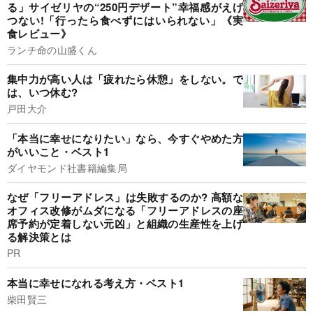
る」サイゼリヤの“250円デザート”幸福感がえげ
つない!「行ったら食べずにはいられない」《実
食レビュー》
ランチ命の山盛くん
集中力が高い人は「疲れたら休憩」をしない。で
は、いつ休む?
戸田大介
「本当に幸せになりたい」なら、今すぐやめた方
がいいこと・ベスト1
ダイヤモンド社書籍編集局
なぜ「フリーアドレス」は失敗するのか? 高額な
オフィス改修がムダになる「フリーアドレスの座
席予約が定着しない元凶」と組織の生産性を上げ
る解決策とは
PR
本当に幸せになれる考え方・ベスト1
柴田賢三