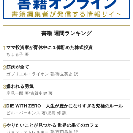
書籍 週間ランキング
ママ投資家が育休中に１億貯めた株式投資
ちょる子 著
筋肉が全て
ガブリエル・ライオン 著/御立英史 訳
嫌われる勇気
岸見一郎 著/古賀史健 著
DIE WITH ZERO 人生が豊かになりすぎる究極のルール
ビル・パーキンス 著/児島 修 訳
やりたいことが見つかる 世界の果てのカフェ
ジョン・ストレルキー 著/鹿田昌美 訳