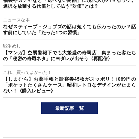
福袋やガチャなど「選べない商品」に現代人がハマるワケ。
選択を放棄する代償として払う“対価”とは？
ニュースな本
なぜスティーブ・ジョブズの話は短くても伝わったのか？話
す前にしていた「たった1つの習慣」
戦争めし
【マンガ】空襲警報下でも大繁盛の寿司店、集まった客たち
の「秘密の寿司ネタ」にヨダレが出そう〈再配信〉
これ、買ってよかった！
【しまむら】お薬手帳と診察券45枚がスッポリ！1089円の
「ポケットたくさんケース」昭和レトロなデザインがたまら
ない！《購入レビュー》
最新記事一覧