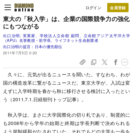
ログイン
東大の「秋入学」は、
企業の国際競争力の強化
にもつながる
出口治明:
実業家、学校法人立命館 顧問、立命館アジア太平洋大学
（APU）名誉教授・前学長、ライフネット生命創業者
出口治明の提言：日本の優先順位
2011年7月5日 0:20
久々に、元気が出るニュースを聞いた。すなわち、わが
国の構造改革に繋がるニュースだ。東京大学が、入試は変
えずに入学時期を春から秋に移行させる検討に入ったとい
う（2011.7.1.日経朝刊トップ記事）。
秋入学は、まさに大学国際化の切り札であり、制度的に
も2008年から学年の始期と終期は学長判断で決められる
よう規制緩和がなされていた。それでもどの大学も一歩を