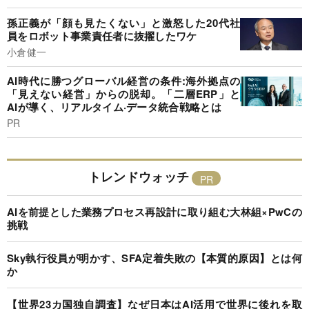
孫正義が「顔も見たくない」と激怒した20代社
員をロボット事業責任者に抜擢したワケ
小倉健一
AI時代に勝つグローバル経営の条件:海外拠点の
「見えない経営」からの脱却。「二層ERP」と
AIが導く、リアルタイム·データ統合戦略とは
PR
トレンドウォッチ
AIを前提とした業務プロセス再設計に取り組む大林組×PwCの
挑戦
Sky執行役員が明かす、SFA定着失敗の【本質的原因】とは何
か
【世界23カ国独自調査】なぜ日本はAI活用で世界に後れを取