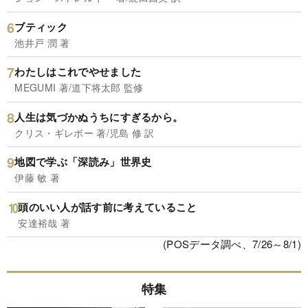
ブティック
池井戸 潤 著
わたしはこれでやせました
MEGUMI 著/道下将太郎 監修
人生は気づかぬうちにすぎるから。
クリス・ギレボー 著/児島 修 訳
地図で学ぶ「深読み」世界史
伊藤 敏 著
頭のいい人が話す前に考えていること
安達裕哉 著
(POSデータ調べ、7/26～8/1)
特集