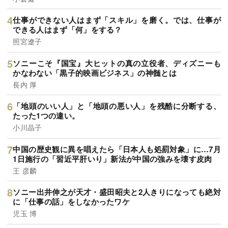
仕事ができない人はまず「スキル」を磨く。では、仕事が
できる人はまず「何」をする？
照宮遼子
ソニーこそ『国宝』大ヒットの真の立役者、ディズニーも
かなわない「黒子的映画ビジネス」の神髄とは
長内 厚
「地頭のいい人」と「地頭の悪い人」を残酷に分断する、
たった1つの違い。
小川晶子
中国の歴史観に異を唱えたら「日本人も処罰対象」に…7月
1日施行の「習近平肝いり」新法が中国の強みを壊す皮肉
王 彦麟
ソニー出井伸之が天才・盛田昭夫と2人きりになっても絶対
に「仕事の話」をしなかったワケ
児玉 博