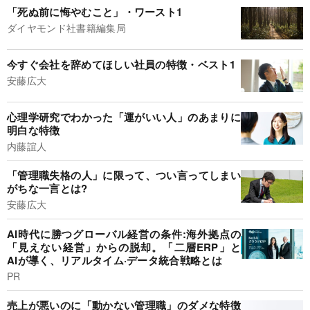
「死ぬ前に悔やむこと」・ワースト1
ダイヤモンド社書籍編集局
今すぐ会社を辞めてほしい社員の特徴・ベスト1
安藤広大
心理学研究でわかった「運がいい人」のあまりに
明白な特徴
内藤誼人
「管理職失格の人」に限って、つい言ってしまい
がちな一言とは?
安藤広大
AI時代に勝つグローバル経営の条件:海外拠点の
「見えない経営」からの脱却。「二層ERP」と
AIが導く、リアルタイム·データ統合戦略とは
PR
売上が悪いのに「動かない管理職」のダメな特徴