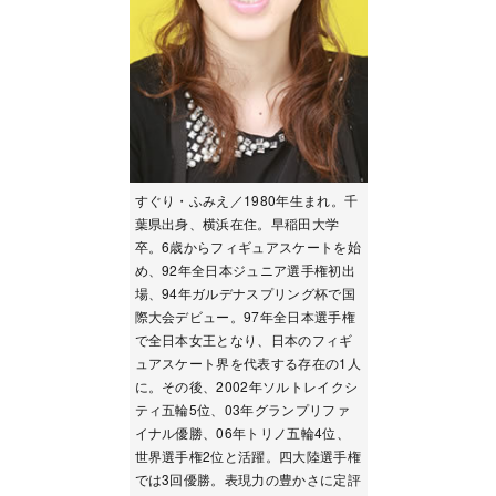
すぐり・ふみえ／1980年生まれ。千
葉県出身、横浜在住。早稲田大学
卒。6歳からフィギュアスケートを始
め、92年全日本ジュニア選手権初出
場、94年ガルデナスプリング杯で国
際大会デビュー。97年全日本選手権
で全日本女王となり、日本のフィギ
ュアスケート界を代表する存在の1人
に。その後、2002年ソルトレイクシ
ティ五輪5位、03年グランプリファ
イナル優勝、06年トリノ五輪4位、
世界選手権2位と活躍。四大陸選手権
では3回優勝。表現力の豊かさに定評