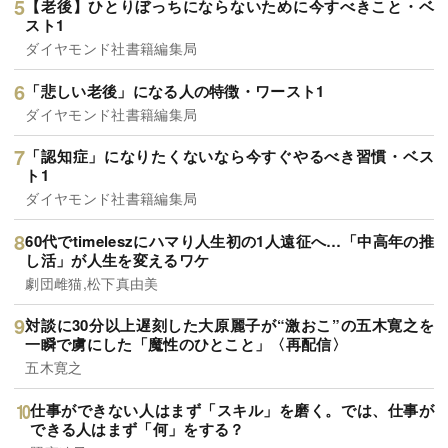
【老後】ひとりぼっちにならないために今すべきこと・ベ
スト1
ダイヤモンド社書籍編集局
「悲しい老後」になる人の特徴・ワースト1
ダイヤモンド社書籍編集局
「認知症」になりたくないなら今すぐやるべき習慣・ベス
ト1
ダイヤモンド社書籍編集局
60代でtimeleszにハマり人生初の1人遠征へ…「中高年の推
し活」が人生を変えるワケ
劇団雌猫,松下真由美
対談に30分以上遅刻した大原麗子が“激おこ”の五木寛之を
一瞬で虜にした「魔性のひとこと」〈再配信〉
五木寛之
仕事ができない人はまず「スキル」を磨く。では、仕事が
できる人はまず「何」をする？