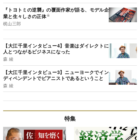
『トヨトミの逆襲』の覆面作家が語る、モデル企
業と生々しさの正体
梶山三郎
【大江千里インタビュー4】音楽はダイレクトに
人とつながるビジネスになった
森 綾
【大江千里インタビュー3】ニューヨークでイン
ディペンデントでピアニストであるということ
森 綾
特集