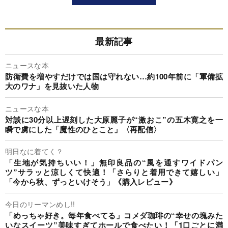
最新記事
ニュースな本
防衛費を増やすだけでは国は守れない…約100年前に「軍備拡
大のワナ」を見抜いた人物
ニュースな本
対談に30分以上遅刻した大原麗子が“激おこ”の五木寛之を一
瞬で虜にした「魔性のひとこと」〈再配信〉
明日なに着てく？
「生地が気持ちいい！」無印良品の“風を通すワイドパン
ツ”サラッと涼しくて快適！「さらりと着用できて嬉しい」
「今から秋、ずっといけそう」《購入レビュー》
今日のリーマンめし!!
「めっちゃ好き。毎年食べてる」コメダ珈琲の“幸せの塊みた
いなスイーツ”美味すぎてホールで食べたい！「1口ごとに満