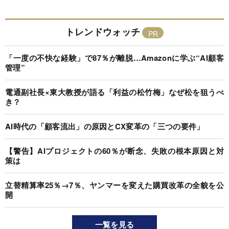
トレンドウォッチ
「一度の不快な経験」で87％が離脱…Amazonに学ぶ“AI顧客
管理”
電通副社長×東大教授が語る「利益の松竹梅」なぜ松を狙うべ
き？
AI時代の「顧客流出」の原因とCX変革の「三つの要件」
【警告】AIプロジェクトの60％が断念、失敗の根本原因と対
策は
立替精算率25％→7％、ヤンマーを変えた購買改革の全貌を公
開
一覧を見る