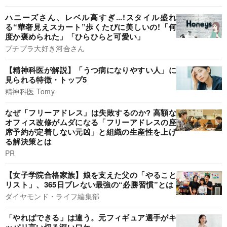
ハニーズさん、レベル高すぎ...!スタイル盛れ
る“華奢見えスカート”歩くたびに美しいの!「何
度か褒められた」「ひらひらと可愛い」
プチプラ大好き河合さん
【精神科医が解説】「うつ病になりやすい人」に
見られる特徴・トップ5
精神科医 Tomy
なぜ「フリーアドレス」は失敗するのか? 高額な
オフィス改修がムダになる「フリーアドレスの座
席予約が定着しない元凶」と組織の生産性を上げ
る解決策とは
PR
【女子学院合格家族】娘を支えた父の「やること
リスト」、365日ブレない最強の“必勝習慣”とは
ダイヤモンド・ライフ編集部
「やればできる」は違う。元フィギュア選手がキ