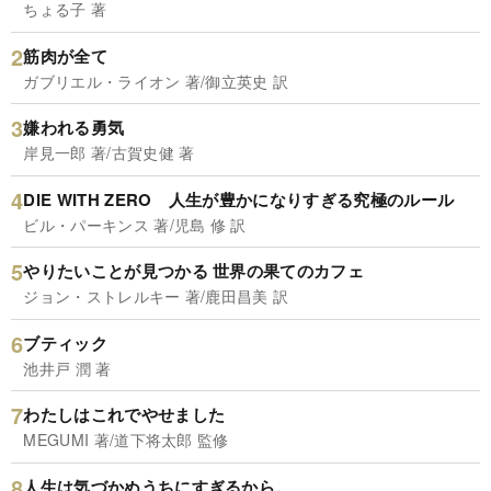
ちょる子 著
筋肉が全て
ガブリエル・ライオン 著/御立英史 訳
嫌われる勇気
岸見一郎 著/古賀史健 著
DIE WITH ZERO 人生が豊かになりすぎる究極のルール
ビル・パーキンス 著/児島 修 訳
やりたいことが見つかる 世界の果てのカフェ
ジョン・ストレルキー 著/鹿田昌美 訳
ブティック
池井戸 潤 著
わたしはこれでやせました
MEGUMI 著/道下将太郎 監修
人生は気づかぬうちにすぎるから。