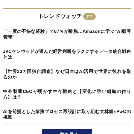
トレンドウォッチ
「一度の不快な経験」で87％が離脱…Amazonに学ぶ“AI顧客
管理”
JVCケンウッドが選んだ経営判断をラクにするデータ統合戦略
とは
【世界23カ国独自調査】なぜ日本はAI活用で世界に後れを取
るのか
中外製薬CEOが明かす生存戦略と【変化に強い組織の作り
方】は？
AIを前提とした業務プロセス再設計に取り組む大林組×PwCの
挑戦