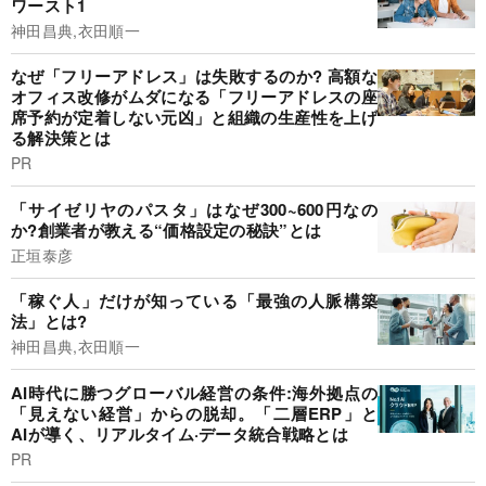
ワースト1
神田昌典,衣田順一
なぜ「フリーアドレス」は失敗するのか? 高額な
オフィス改修がムダになる「フリーアドレスの座
席予約が定着しない元凶」と組織の生産性を上げ
る解決策とは
PR
「サイゼリヤのパスタ」はなぜ300~600円なの
か?創業者が教える“価格設定の秘訣”とは
正垣泰彦
「稼ぐ人」だけが知っている「最強の人脈構築
法」とは?
神田昌典,衣田順一
AI時代に勝つグローバル経営の条件:海外拠点の
「見えない経営」からの脱却。「二層ERP」と
AIが導く、リアルタイム·データ統合戦略とは
PR