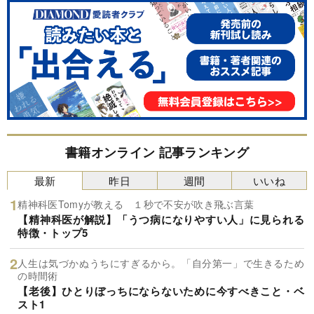
書籍オンライン 記事ランキング
最新
昨日
週間
いいね
精神科医Tomyが教える １秒で不安が吹き飛ぶ言葉
【精神科医が解説】「うつ病になりやすい人」に見られる
特徴・トップ5
人生は気づかぬうちにすぎるから。「自分第一」で生きるため
の時間術
【老後】ひとりぼっちにならないために今すべきこと・ベ
スト1