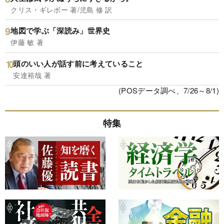
クリス・ギレボー 著/児島 修 訳
地図で学ぶ「深読み」世界史
伊藤 敏 著
頭のいい人が話す前に考えていること
安達裕哉 著
(POSデータ調べ、7/26～8/1)
特集