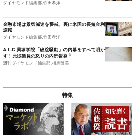
ダイヤモンド編集部,竹田孝洋
金融市場は景気減速を警戒、裏に米国の長短金利
逆転
ダイヤモンド編集部,竹田孝洋
A.L.C.貝塚学院「破綻騒動」の内幕をすべて明か
す！元従業員の怒りの内部告発
週刊ダイヤモンド編集部,相馬留美
特集