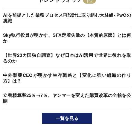
AIを前提とした業務プロセス再設計に取り組む大林組×PwCの
挑戦
Sky執行役員が明かす、SFA定着失敗の【本質的原因】とは何
か
【世界23カ国独自調査】なぜ日本はAI活用で世界に後れを取
るのか
中外製薬CEOが明かす生存戦略と【変化に強い組織の作り
方】は？
立替精算率25％→7％、ヤンマーを変えた購買改革の全貌を公
開
一覧を見る