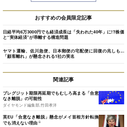
おすすめの会員限定記事
日経平均6万3000円でも経済成長は「失われた40年」に!?株価
と“実体経済”が乖離する構造問題
ヤマト運輸、佐川急便、日本郵便の宅配便に回復の兆しも...
「顧客離れ」が懸念される1社の実名
関連記事
ブレグジット期限再延期でもむしろ高まる「合意
なき離脱」の可能性
ダイヤモンド編集部,竹田孝洋
英EU「合意なき離脱」懸念がメイ首相方針転換
でも消えない理由