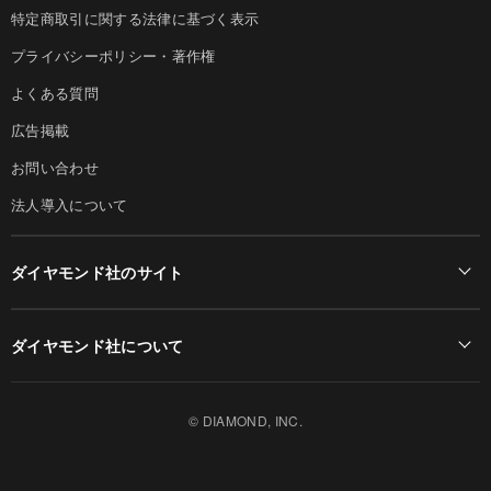
特定商取引に関する法律に基づく表示
プライバシーポリシー・著作権
よくある質問
広告掲載
お問い合わせ
法人導入について
ダイヤモンド社のサイト
Diamond Online(English)
ダイヤモンド社について
週刊ダイヤモンド
ダイヤモンド社TOP
DIAMONDハーバード・ビジネス・レビュー
© DIAMOND, INC.
会社概要
ダイヤモンドZAi（デジタル版）
採用情報
書籍オンライン