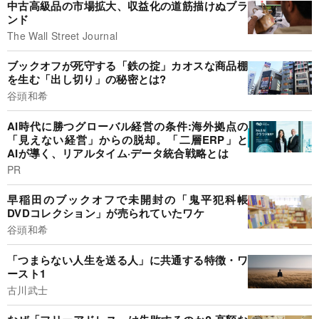
中古高級品の市場拡大、収益化の道筋描けぬブラ
ンド
The Wall Street Journal
ブックオフが死守する「鉄の掟」カオスな商品棚
を生む「出し切り」の秘密とは?
谷頭和希
AI時代に勝つグローバル経営の条件:海外拠点の
「見えない経営」からの脱却。「二層ERP」と
AIが導く、リアルタイム·データ統合戦略とは
PR
早稲田のブックオフで未開封の「鬼平犯科帳
DVDコレクション」が売られていたワケ
谷頭和希
「つまらない人生を送る人」に共通する特徴・ワ
ースト1
古川武士