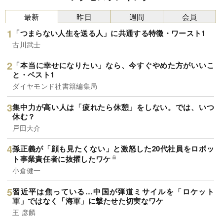
最新
昨日
週間
会員
「つまらない人生を送る人」に共通する特徴・ワースト1
古川武士
「本当に幸せになりたい」なら、今すぐやめた方がいいこ
と・ベスト1
ダイヤモンド社書籍編集局
集中力が高い人は「疲れたら休憩」をしない。では、いつ
休む？
戸田大介
孫正義が「顔も見たくない」と激怒した20代社員をロボッ
ト事業責任者に抜擢したワケ
小倉健一
習近平は焦っている…中国が弾道ミサイルを「ロケット
軍」ではなく「海軍」に撃たせた切実なワケ
王 彦麟