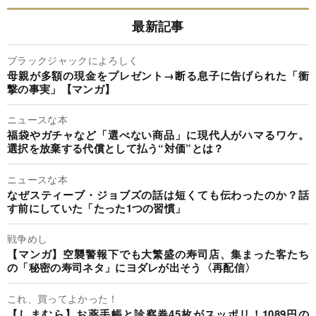
最新記事
ブラックジャックによろしく
母親が多額の現金をプレゼント→断る息子に告げられた「衝
撃の事実」【マンガ】
ニュースな本
福袋やガチャなど「選べない商品」に現代人がハマるワケ。
選択を放棄する代償として払う“対価”とは？
ニュースな本
なぜスティーブ・ジョブズの話は短くても伝わったのか？話
す前にしていた「たった1つの習慣」
戦争めし
【マンガ】空襲警報下でも大繁盛の寿司店、集まった客たち
の「秘密の寿司ネタ」にヨダレが出そう〈再配信〉
これ、買ってよかった！
【しまむら】お薬手帳と診察券45枚がスッポリ！1089円の