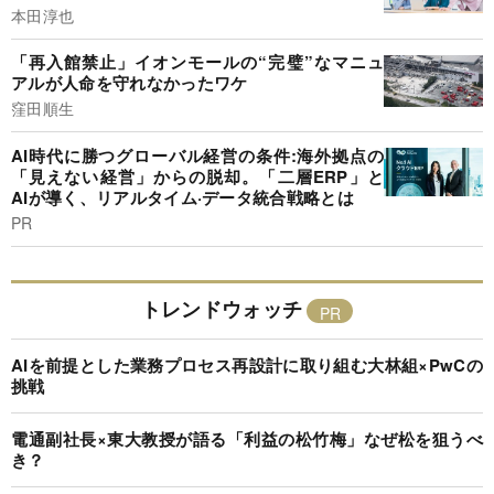
本田淳也
「再入館禁止」イオンモールの“完璧”なマニュ
アルが人命を守れなかったワケ
窪田順生
AI時代に勝つグローバル経営の条件:海外拠点の
「見えない経営」からの脱却。「二層ERP」と
AIが導く、リアルタイム·データ統合戦略とは
PR
トレンドウォッチ
AIを前提とした業務プロセス再設計に取り組む大林組×PwCの
挑戦
電通副社長×東大教授が語る「利益の松竹梅」なぜ松を狙うべ
き？