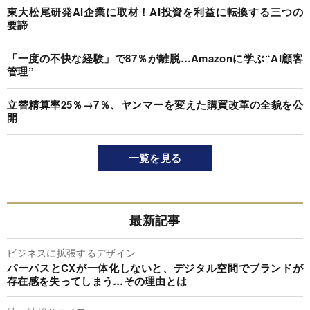
東大松尾研発AI企業に取材！AI投資を利益に転換する三つの
要諦
「一度の不快な経験」で87％が離脱…Amazonに学ぶ“AI顧客
管理”
立替精算率25％→7％、ヤンマーを変えた購買改革の全貌を公
開
一覧を見る
最新記事
ビジネスに拡張するデザイン
パーパスとCXが一体化しないと、デジタル空間でブランドが
存在感を失ってしまう…その理由とは