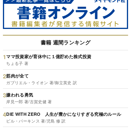
書籍 週間ランキング
ママ投資家が育休中に１億貯めた株式投資
ちょる子 著
筋肉が全て
ガブリエル・ライオン 著/御立英史 訳
嫌われる勇気
岸見一郎 著/古賀史健 著
DIE WITH ZERO 人生が豊かになりすぎる究極のルール
ビル・パーキンス 著/児島 修 訳