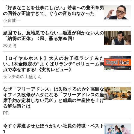
「好きなことを仕事にしたい」若者への豊田章男
の回答が正論すぎて、ぐうの音も出なかった
小倉健一
頑固でも、意地悪でもない...融通が利かない人の
「納得の正体」〈風、薫る第95回〉
木俣 冬
【ロイヤルホスト】大人のお子様ランチみた
い...!木金限定の“よくばりランチ”ボリューム満
点で幸せすぎる!《実食レビュー》
ランチ命の山盛くん
なぜ「フリーアドレス」は失敗するのか? 高額な
オフィス改修がムダになる「フリーアドレスの座
席予約が定着しない元凶」と組織の生産性を上げ
る解決策とは
PR
今すぐ昇進させたほうがいい社員の特徴・ベスト
1