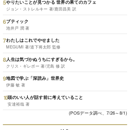
やりたいことが見つかる 世界の果てのカフェ
ジョン・ストレルキー 著/鹿田昌美 訳
ブティック
池井戸 潤 著
わたしはこれでやせました
MEGUMI 著/道下将太郎 監修
人生は気づかぬうちにすぎるから。
クリス・ギレボー 著/児島 修 訳
地図で学ぶ「深読み」世界史
伊藤 敏 著
頭のいい人が話す前に考えていること
安達裕哉 著
(POSデータ調べ、7/26～8/1)