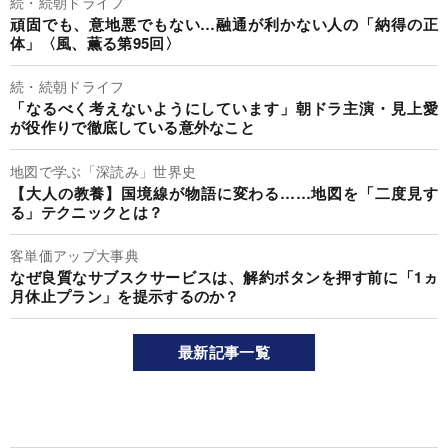
続・続朝ドライフ
頑固でも、意地悪でもない…融通が利かない人の「納得の正
体」〈風、薫る第95回〉
続・続朝ドライフ
「なるべく考えないようにしています」朝ドラ主演・見上愛
が役作りで徹底している意外なこと
地図で学ぶ「深読み」世界史
【大人の教養】国境線が物語に変わる……地図を「二度見す
る」テクニックとは？
客単価アップ大事典
なぜ良質なサブスクサービスは、解約ボタンを押す前に「1ヵ
月休止プラン」を提示するのか？
最新記事一覧