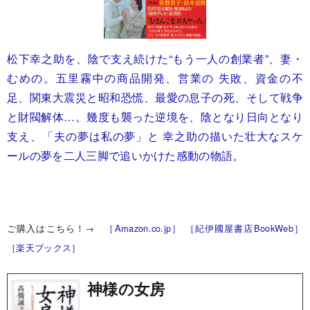
松下幸之助を、陰で支え続けた“もう一人の創業者”、妻・
むめの。五里霧中の商品開発、営業の 失敗、資金の不
足、関東大震災と昭和恐慌、最愛の息子の死、そして戦争
と財閥解体…。幾度も襲った逆境を、陰となり日向となり
支え、「夫の夢は私の夢」と 幸之助の描いた壮大なスケ
ールの夢を二人三脚で追いかけた感動の物語。
ご購入はこちら！→
［Amazon.co.jp］
［紀伊國屋書店BookWeb］
［楽天ブックス］
神様の女房