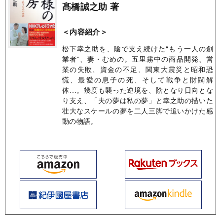
髙橋誠之助 著
＜内容紹介＞
松下幸之助を、陰で支え続けた“もう一人の創
業者”、妻・むめの。五里霧中の商品開発、営
業の失敗、資金の不足、関東大震災と昭和恐
慌、最愛の息子の死、そして戦争と財閥解
体…。幾度も襲った逆境を、陰となり日向とな
り支え、「夫の夢は私の夢」と幸之助の描いた
壮大なスケールの夢を二人三脚で追いかけた感
動の物語。