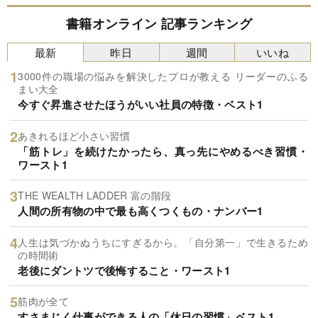
書籍オンライン 記事ランキング
最新
昨日
週間
いいね
3000件の職場の悩みを解決したプロが教える リーダーのふる
まい大全
今すぐ昇進させたほうがいい社員の特徴・ベスト1
あきれるほど小さい習慣
「筋トレ」を続けたかったら、真っ先にやめるべき習慣・
ワースト1
THE WEALTH LADDER 富の階段
人間の所有物の中で最も高くつくもの・ナンバー1
人生は気づかぬうちにすぎるから。「自分第一」で生きるため
の時間術
老後にダントツで後悔すること・ワースト1
筋肉が全て
すさまじく仕事ができる人の「休日の習慣」ベスト1