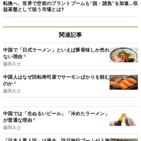
転換へ、世界で空前のプラントブームも“脱・請負”を加速...収
益基盤として狙う市場とは?
関連記事
中国で「日式ラーメン」といえば豚骨味しか売れ
ない理由
藤岡久士
中国人はなぜ回転寿司屋でサーモンばかりを頼む
のか
藤岡久士
中国では「生ぬるいビール」「冷めたラーメン」
が普通な理由
藤岡久士
「日本人悪人説」は過去、訪日旅行ブームが上海