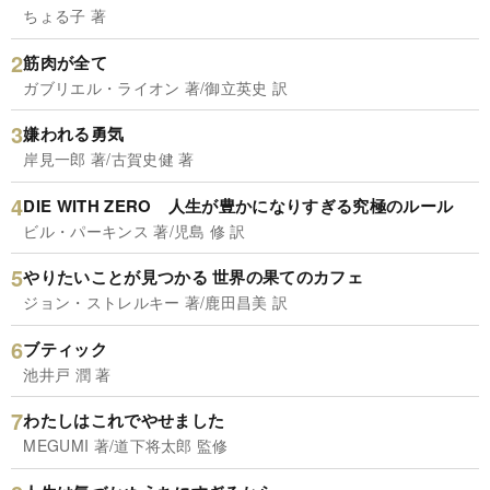
ちょる子 著
筋肉が全て
ガブリエル・ライオン 著/御立英史 訳
嫌われる勇気
岸見一郎 著/古賀史健 著
DIE WITH ZERO 人生が豊かになりすぎる究極のルール
ビル・パーキンス 著/児島 修 訳
やりたいことが見つかる 世界の果てのカフェ
ジョン・ストレルキー 著/鹿田昌美 訳
ブティック
池井戸 潤 著
わたしはこれでやせました
MEGUMI 著/道下将太郎 監修