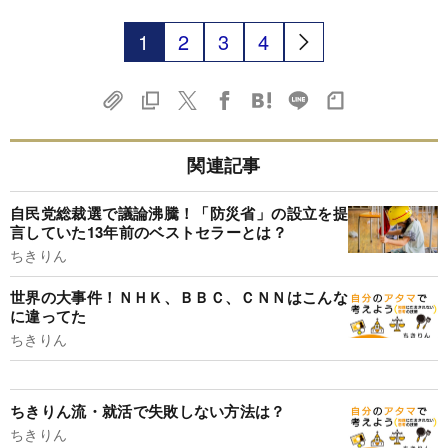
1
2
3
4
関連記事
自民党総裁選で議論沸騰！「防災省」の設立を提
言していた13年前のベストセラーとは？
ちきりん
世界の大事件！ＮＨＫ、ＢＢＣ、ＣＮＮはこんな
に違ってた
ちきりん
ちきりん流・就活で失敗しない方法は？
ちきりん