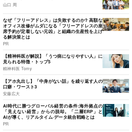
山口 周
なぜ「フリーアドレス」は失敗するのか? 高額な
オフィス改修がムダになる「フリーアドレスの座
席予約が定着しない元凶」と組織の生産性を上げ
る解決策とは
PR
【精神科医が解説】「うつ病になりやすい人」に
見られる特徴・トップ5
精神科医 Tomy
【アホ丸出し】「中身がない話」を繰り返す人の
口癖・ワースト3
安藤広大
AI時代に勝つグローバル経営の条件:海外拠点の
「見えない経営」からの脱却。「二層ERP」と
AIが導く、リアルタイム·データ統合戦略とは
PR