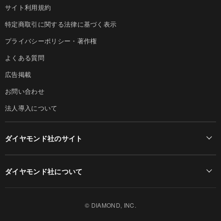
サイト利用規約
特定商取引に関する法律に基づく表示
プライバシーポリシー・著作権
よくある質問
広告掲載
お問い合わせ
法人導入について
ダイヤモンド社のサイト
Diamond Online(English)
ダイヤモンド社について
週刊ダイヤモンド
ダイヤモンド社TOP
DIAMONDハーバード・ビジネス・レビュー
© DIAMOND, INC.
会社概要
ダイヤモンドZAi（デジタル版）