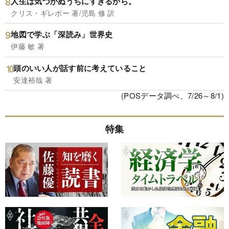
人生は気づかぬうちにすぎるから。
クリス・ギレボー 著/児島 修 訳
地図で学ぶ「深読み」世界史
伊藤 敏 著
頭のいい人が話す前に考えていること
安達裕哉 著
(POSデータ調べ、7/26～8/1)
特集