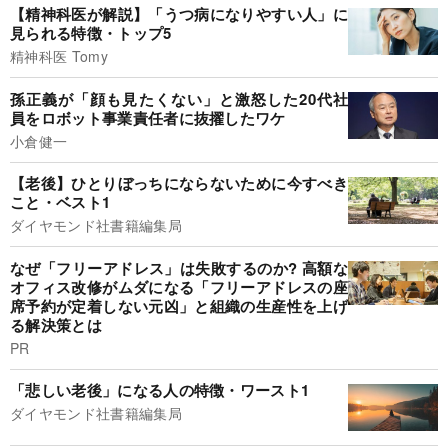
【精神科医が解説】「うつ病になりやすい人」に
見られる特徴・トップ5
精神科医 Tomy
孫正義が「顔も見たくない」と激怒した20代社
員をロボット事業責任者に抜擢したワケ
小倉健一
【老後】ひとりぼっちにならないために今すべき
こと・ベスト1
ダイヤモンド社書籍編集局
なぜ「フリーアドレス」は失敗するのか? 高額な
オフィス改修がムダになる「フリーアドレスの座
席予約が定着しない元凶」と組織の生産性を上げ
る解決策とは
PR
「悲しい老後」になる人の特徴・ワースト1
ダイヤモンド社書籍編集局