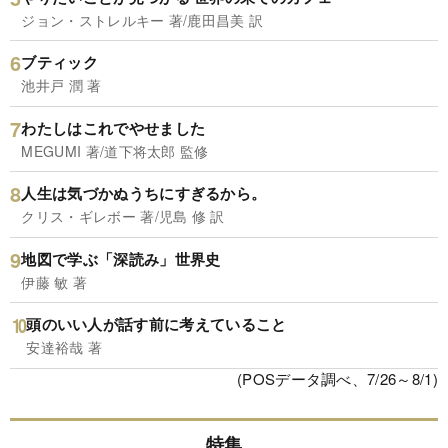
ジョン・ストレルキー 著/鹿田昌美 訳
ブティック
池井戸 潤 著
わたしはこれでやせました
MEGUMI 著/道下将太郎 監修
人生は気づかぬうちにすぎるから。
クリス・ギレボー 著/児島 修 訳
地図で学ぶ「深読み」世界史
伊藤 敏 著
頭のいい人が話す前に考えていること
安達裕哉 著
(POSデータ調べ、7/26～8/1)
特集