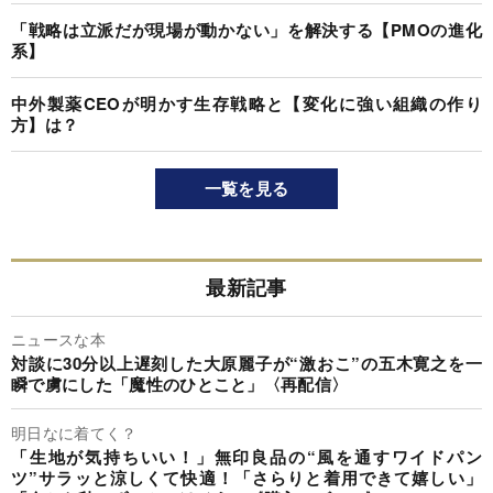
「戦略は立派だが現場が動かない」を解決する【PMOの進化
系】
中外製薬CEOが明かす生存戦略と【変化に強い組織の作り
方】は？
一覧を見る
最新記事
ニュースな本
対談に30分以上遅刻した大原麗子が“激おこ”の五木寛之を一
瞬で虜にした「魔性のひとこと」〈再配信〉
明日なに着てく？
「生地が気持ちいい！」無印良品の“風を通すワイドパン
ツ”サラッと涼しくて快適！「さらりと着用できて嬉しい」