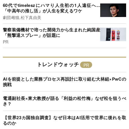
60代でtimeleszにハマり人生初の1人遠征へ...
「中高年の推し活」が人生を変えるワケ
劇団雌猫,松下真由美
警察装備機材で培った開発力から生まれた純国産
「熊撃退スプレー」が話題に
PR
トレンドウォッチ
AIを前提とした業務プロセス再設計に取り組む大林組×PwCの
挑戦
電通副社長×東大教授が語る「利益の松竹梅」なぜ松を狙うべ
き？
【世界23カ国独自調査】なぜ日本はAI活用で世界に後れを取
るのか