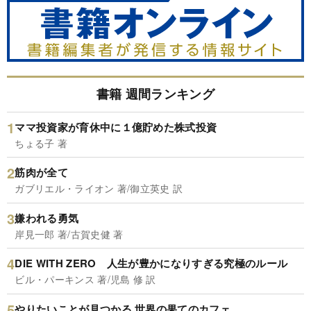
書籍 週間ランキング
ママ投資家が育休中に１億貯めた株式投資
ちょる子 著
筋肉が全て
ガブリエル・ライオン 著/御立英史 訳
嫌われる勇気
岸見一郎 著/古賀史健 著
DIE WITH ZERO 人生が豊かになりすぎる究極のルール
ビル・パーキンス 著/児島 修 訳
やりたいことが見つかる 世界の果てのカフェ