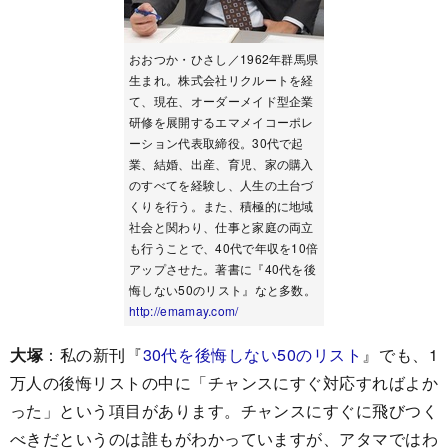
おおつか・ひさし／1962年群馬県
生まれ。株式会社リクルートを経
て、現在、オーダーメイド型企業
研修を展開するエマメイコーポレ
ーション代表取締役。30代で起
業、結婚、出産、育児、家の購入
のすべてを経験し、人生の土台づ
くりを行う。また、積極的に地域
社会と関わり、仕事と家庭の両立
も行うことで、40代で年収を10倍
アップさせた。著書に『40代を後
悔しない50のリスト』なと多数。
http://emamay.com/
大塚
：私の新刊『
30代を後悔しない50のリスト
』でも、1
万人の後悔リストの中に「チャンスにすぐ対応すればよか
った」という項目があります。チャンスにすぐに飛びつく
べきだというのは誰もがわかっていますが、アタマではわ