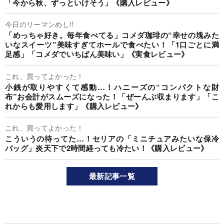
「今から秋、ずっといけそう」《購入レビュー》
今日のリーマンめし!!
「めっちゃ好き。毎年食べてる」コメダ珈琲の“幸せの塊みた
いなスイーツ”美味すぎてホールで食べたい！「1口ごとに満
足感」「コメダでいちばん美味い」《実食レビュー》
これ、買ってよかった！
小銭が取りやすくて感動…！ハニーズの“コンパクトな財
布”お会計がスムーズになった！「ぜーんぶ収まります」「こ
れからも愛用します」《購入レビュー》
これ、買ってよかった！
こういうの待ってた…！セリアの「ミニチュアみたいな保冷
バッグ」炎天下で2時間経っても冷たい！《購入レビュー》
最新記事一覧