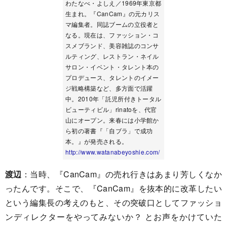
わたなべ・よしえ／1969年東京都
生まれ。『CanCam』の元カリス
マ編集者。同誌ブームの立役者と
なる。現在は、ファッション・コ
スメブランド、美容雑誌のコンサ
ルティング、レストラン・ネイル
サロン・イベント・タレント本の
プロデュース、タレントのイメー
ジ戦略構築など、多方面で活躍
中。2010年「託児所付きトータル
ビューティビル」rinatoを、代官
山にオープン。来春には小学館か
ら初の著書『「自ブラ」で成功
本。』が発売される。
http://www.watanabeyoshie.com/
渡辺
：当時、『CanCam』の売れ行きはあまり芳しくなか
ったんです。そこで、『CanCam』を抜本的に改革したい
という編集長の考えのもと、その突破口としてファッショ
ンディレクターをやってみないか？ とお声をかけていた