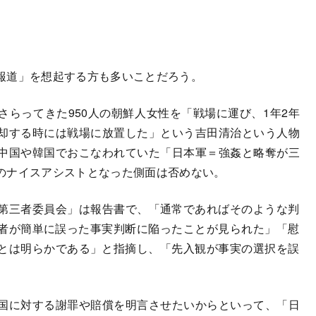
報道」を想起する方も多いことだろう。
らってきた950人の朝鮮人女性を「戦場に運び、1年2年
却する時には戦場に放置した」という吉田清治という人物
中国や韓国でおこなわれていた「日本軍＝強姦と略奪が三
のナイスアシストとなった側面は否めない。
三者委員会」は報告書で、「通常であればそのような判
記者が簡単に誤った事実判断に陥ったことが見られた」「慰
とは明らかである」と指摘し、「先入観が事実の選択を誤
国に対する謝罪や賠償を明言させたいからといって、「日