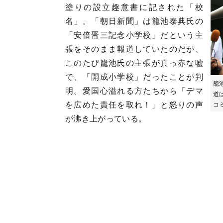
塗りの設立趣意書に記された「校
名」。「朝日新聞」は籠池泰典氏の
「安倍晋三記念小学校」だという主
張をそのまま報道していたのだが、
このたび籠池氏の主張が真っ赤な嘘
で、「開成小学校」だったことが判
籠
明。愛国心溢れる方たちから「デマ
道
を広めた責任を取れ！」と怒りの声
コ
が沸き上がっている。