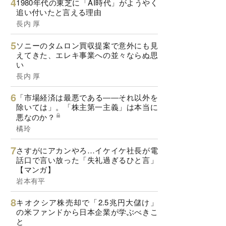
1980年代の東芝に「AI時代」がようやく
追い付いたと言える理由
長内 厚
ソニーのタムロン買収提案で意外にも見
えてきた、エレキ事業への並々ならぬ思
い
長内 厚
「市場経済は最悪である――それ以外を
除いては」。「株主第一主義」は本当に
悪なのか？
橘玲
さすがにアカンやろ…イケイケ社長が電
話口で言い放った「失礼過ぎるひと言」
【マンガ】
岩本有平
キオクシア株売却で「2.5兆円大儲け」
の米ファンドから日本企業が学ぶべきこ
と