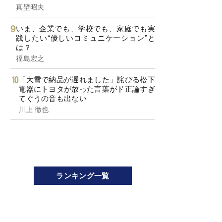
真壁昭夫
いま、企業でも、学校でも、家庭でも実
践したい“優しいコミュニケーション”と
は？
福島宏之
「大雪で納品が遅れました」詫びる松下
電器にトヨタが放った言葉がド正論すぎ
てぐうの音も出ない
川上 徹也
ランキング一覧