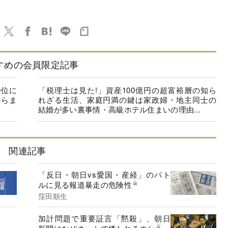
すめの会員限定記事
9位に
「税理士は見た!」資産100億円の超富裕層の知ら
ひらま
れざる生活、家庭円満の鍵は家政婦・地主同士の
結婚が多い裏事情・高級ホテル住まいの理由...
関連記事
「反日・朝日vs愛国・産経」のバト
ルに見る報道暴走の危険性
窪田順生
加計問題で重要証言「黙殺」、朝日