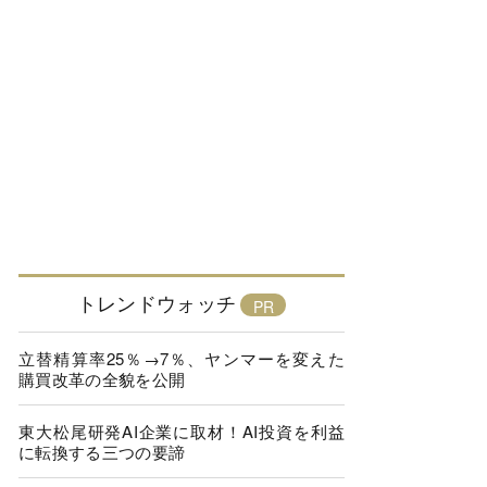
トレンドウォッチ
立替精算率25％→7％、ヤンマーを変えた
購買改革の全貌を公開
東大松尾研発AI企業に取材！AI投資を利益
に転換する三つの要諦