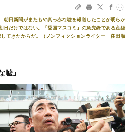
―朝日新聞がまたもや真っ赤な嘘を報道したことが明らか
朝日だけではない。「愛国マスコミ」の急先鋒である産経
犯してきたからだ。（ノンフィクションライター 窪田順
な嘘」