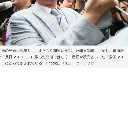
池氏の発言に丸乗りし、またもや間違いを犯した朝日新聞。しかし、偏向報
は「反日マスコミ」に限った問題ではなく、産経や読売といった「愛国マス
ミ」にだってあふれている Photo:日刊スポーツ／アフロ