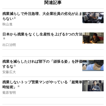
関連記事
残業減らしで外注急増、大企業社員の劣化が止ま
らない
秋山進
日本から残業をなくし生産性を上げる3つの方法
出口治明
残業を減らしたければ部下の「頑張る姿」を評価
するな
安藤広大
残業しないトップ営業マンがやっている「超簡単
時短術」
菊原智明