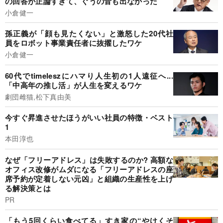
の回答が正論すぎて、ぐうの音も出なかった
小倉健一
孫正義が「顔も見たくない」と激怒した20代社
員をロボット事業責任者に抜擢したワケ
小倉健一
60代でtimeleszにハマり人生初の1人遠征へ...
「中高年の推し活」が人生を変えるワケ
劇団雌猫,松下真由美
今すぐ昇進させたほうがいい社員の特徴・ベスト
1
本田淳也
なぜ「フリーアドレス」は失敗するのか? 高額な
オフィス改修がムダになる「フリーアドレスの座
席予約が定着しない元凶」と組織の生産性を上げ
る解決策とは
PR
「もう5回くらい食べてる」すき家の“やけくそ