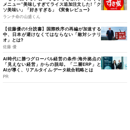
メニュー”美味しすぎてライス追加注文した!「ク
ソ美味い」「好きすぎる」《実食レビュー》
ランチ命の山盛くん
【佐藤優の1分読書】国際秩序の再編が加速する
中、日本が避けなくてはならない「敵対シナリ
オ」とは?
佐藤 優
AI時代に勝つグローバル経営の条件:海外拠点の
「見えない経営」からの脱却。「二層ERP」と
AIが導く、リアルタイム·データ統合戦略とは
PR