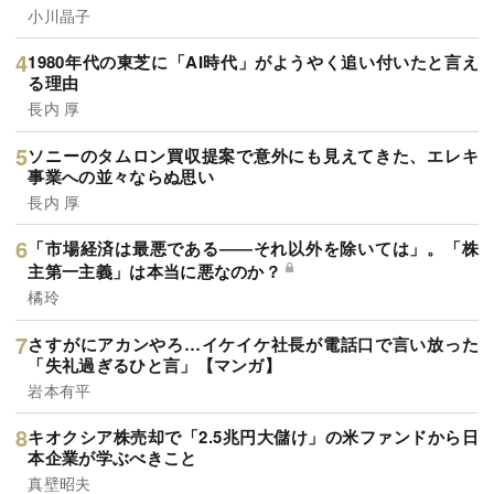
小川晶子
1980年代の東芝に「AI時代」がようやく追い付いたと言え
る理由
長内 厚
ソニーのタムロン買収提案で意外にも見えてきた、エレキ
事業への並々ならぬ思い
長内 厚
「市場経済は最悪である――それ以外を除いては」。「株
主第一主義」は本当に悪なのか？
橘玲
さすがにアカンやろ…イケイケ社長が電話口で言い放った
「失礼過ぎるひと言」【マンガ】
岩本有平
キオクシア株売却で「2.5兆円大儲け」の米ファンドから日
本企業が学ぶべきこと
真壁昭夫