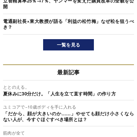
立替精算率25％→7％、ヤンマーを変えた購買改革の全貌を公
開
電通副社長×東大教授が語る「利益の松竹梅」なぜ松を狙うべ
き？
一覧を見る
最新記事
ととのえる。
夏休みに30分だけ。「人生を立て直す時間」の作り方
ユミコアで−10歳ボディを手に入れる
「だから、顔が大きいのか……」やせても顔だけ小さくなら
ない人が、今すぐほぐすべき場所とは？
筋肉が全て