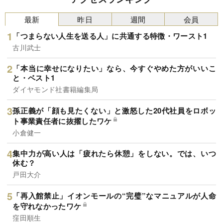
最新
昨日
週間
会員
「つまらない人生を送る人」に共通する特徴・ワースト1
古川武士
「本当に幸せになりたい」なら、今すぐやめた方がいいこ
と・ベスト1
ダイヤモンド社書籍編集局
孫正義が「顔も見たくない」と激怒した20代社員をロボッ
ト事業責任者に抜擢したワケ
小倉健一
集中力が高い人は「疲れたら休憩」をしない。では、いつ
休む？
戸田大介
「再入館禁止」イオンモールの“完璧”なマニュアルが人命
を守れなかったワケ
窪田順生