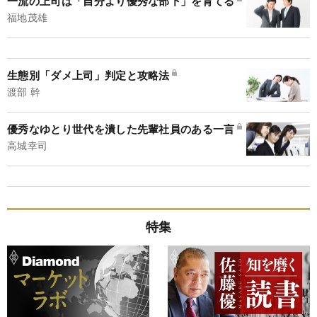
一流の上司は「自分より優秀な部下」を育てる
福地茂雄
生態別「ダメ上司」判定と攻略法
渡部 幹
優秀なゆとり世代を潰した先輩社員のある一言
高城幸司
特集