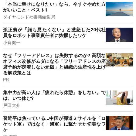
「本当に幸せになりたい」なら、今すぐやめた方
がいいこと・ベスト1
ダイヤモンド社書籍編集局
孫正義が「顔も見たくない」と激怒した20代社
員をロボット事業責任者に抜擢したワケ
小倉健一
なぜ「フリーアドレス」は失敗するのか? 高額な
オフィス改修がムダになる「フリーアドレスの座
席予約が定着しない元凶」と組織の生産性を上げ
る解決策とは
PR
集中力が高い人は「疲れたら休憩」をしない。で
は、いつ休む?
戸田大介
習近平は焦っている...中国が弾道ミサイルを「ロ
ケット軍」ではなく「海軍」に撃たせた切実なワ
ケ