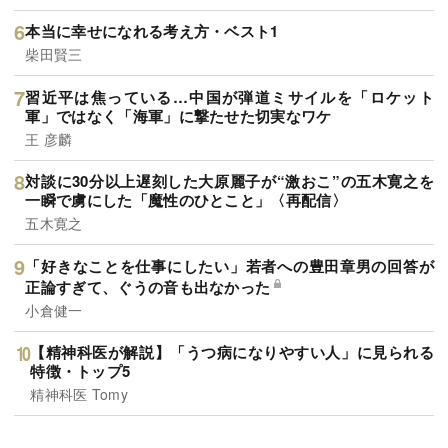
本当に幸せになれる考え方・ベスト1
柴田賢三
習近平は焦っている…中国が弾道ミサイルを「ロケット
軍」ではなく「海軍」に撃たせた切実なワケ
王 彦麟
対談に30分以上遅刻した大原麗子が“激おこ”の五木寛之を
一瞬で虜にした「魔性のひとこと」〈再配信〉
五木寛之
「好きなことを仕事にしたい」若者への豊田章男の回答が
正論すぎて、ぐうの音も出なかった
小倉健一
【精神科医が解説】「うつ病になりやすい人」に見られる
特徴・トップ5
精神科医 Tomy