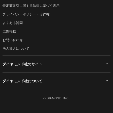
特定商取引に関する法律に基づく表示
プライバシーポリシー・著作権
よくある質問
広告掲載
お問い合わせ
法人導入について
ダイヤモンド社のサイト
Diamond Online(English)
ダイヤモンド社について
週刊ダイヤモンド
ダイヤモンド社TOP
DIAMONDハーバード・ビジネス・レビュー
© DIAMOND, INC.
会社概要
ダイヤモンドZAi（デジタル版）
採用情報
書籍オンライン