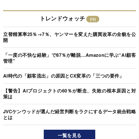
トレンドウォッチ
立替精算率25％→7％、ヤンマーを変えた購買改革の全貌を公
開
「一度の不快な経験」で87％が離脱…Amazonに学ぶ“AI顧客
管理”
AI時代の「顧客流出」の原因とCX変革の「三つの要件」
【警告】AIプロジェクトの60％が断念、失敗の根本原因と対
策は
JVCケンウッドが選んだ経営判断をラクにするデータ統合戦略
とは
一覧を見る