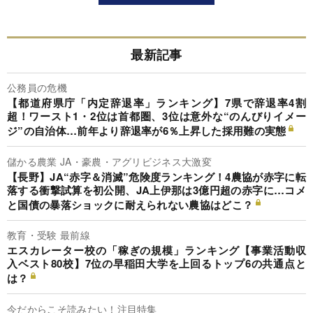
最新記事
公務員の危機
【都道府県庁「内定辞退率」ランキング】7県で辞退率4割
超！ワースト1・2位は首都圏、3位は意外な“のんびりイメー
ジ”の自治体…前年より辞退率が6％上昇した採用難の実態
儲かる農業 JA・豪農・アグリビジネス大激変
【長野】JA“赤字＆消滅”危険度ランキング！4農協が赤字に転
落する衝撃試算を初公開、JA上伊那は3億円超の赤字に…コメ
と国債の暴落ショックに耐えられない農協はどこ？
教育・受験 最前線
エスカレーター校の「稼ぎの規模」ランキング【事業活動収
入ベスト80校】7位の早稲田大学を上回るトップ6の共通点と
は？
今だからこそ読みたい！注目特集