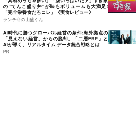
「具材めっちゃ多い」「腹いっぱいだァ」すき家
の“てんこ盛り丼”が味もボリュームも大満足!
「完全栄養食だろコレ」《実食レビュー》
ランチ命の山盛くん
AI時代に勝つグローバル経営の条件:海外拠点の
「見えない経営」からの脱却。「二層ERP」と
AIが導く、リアルタイム·データ統合戦略とは
PR