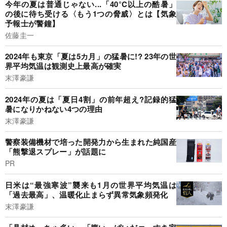
今年の夏は普通じゃない...「40°C以上の酷暑」
の後に待ち受ける〈もう1つの脅威〉とは【気象
予報士が警鐘】
佐藤圭一
2024年も東京「夏は5カ月」の猛暑に!? 23年の世
界平均気温は観測史上最高が確実
末澤豪謙
2024年の夏は「夏日4割」の前年超え?記録的猛
暑になりかねない4つの理由
末澤豪謙
警察装備機材で培った開発力から生まれた純国産
「熊撃退スプレー」が話題に
PR
日米は“最強寒波”襲来も1月の世界平均気温は
「過去最高」、温暖化止まらず異常気象頻発化
末澤豪謙