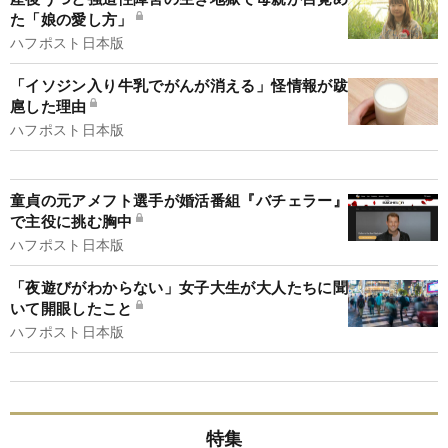
た「娘の愛し方」
ハフポスト日本版
「イソジン入り牛乳でがんが消える」怪情報が跋
扈した理由
ハフポスト日本版
童貞の元アメフト選手が婚活番組『バチェラー』
で主役に挑む胸中
ハフポスト日本版
「夜遊びがわからない」女子大生が大人たちに聞
いて開眼したこと
ハフポスト日本版
特集