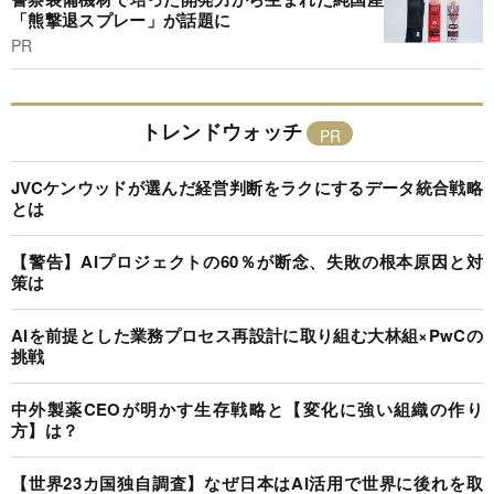
「熊撃退スプレー」が話題に
PR
トレンドウォッチ
JVCケンウッドが選んだ経営判断をラクにするデータ統合戦略
とは
【警告】AIプロジェクトの60％が断念、失敗の根本原因と対
策は
AIを前提とした業務プロセス再設計に取り組む大林組×PwCの
挑戦
中外製薬CEOが明かす生存戦略と【変化に強い組織の作り
方】は？
【世界23カ国独自調査】なぜ日本はAI活用で世界に後れを取