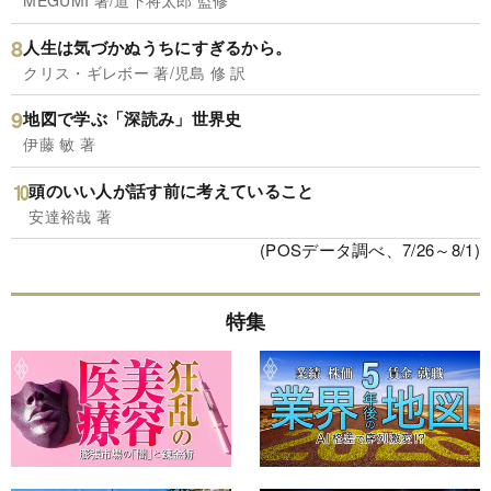
MEGUMI 著/道下将太郎 監修
人生は気づかぬうちにすぎるから。
クリス・ギレボー 著/児島 修 訳
地図で学ぶ「深読み」世界史
伊藤 敏 著
頭のいい人が話す前に考えていること
安達裕哉 著
(POSデータ調べ、7/26～8/1)
特集