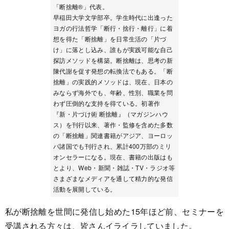
「断捨離®」代表。
早稲田大学文学部卒。学生時代に出逢った
ヨガの行法哲学「断行・捨行・離行」に着
想を得た「断捨離」を日常生活の「片づ
け」に落とし込み、誰もが実践可能な自己
探訪メソッドを構築。断捨離は、思考の新
陳代謝を促す発想の転換法でもある。「断
捨離」の実践的メソッドは、現在、日本の
みならず海外でも、年齢、性別、職業を問
わず圧倒的な支持を得ている。初著作
『新・片づけ術 断捨離』（マガジンハウ
ス）を刊行以来、著作・監修を含めた多数
の「断捨離」関連書籍がアジア、ヨーロッ
パ諸国でも刊行され、累計400万部のミリ
オンセラーになる。現在、書籍の出版はも
とより、Web・新聞・雑誌・TV・ラジオ等
さまざまなメディアを通して精力的な発信
活動を展開している。
私が断捨離を世間に発信し始めた15年ほど前、セミナーを
受講される方々は、皆さんイライラしていました。