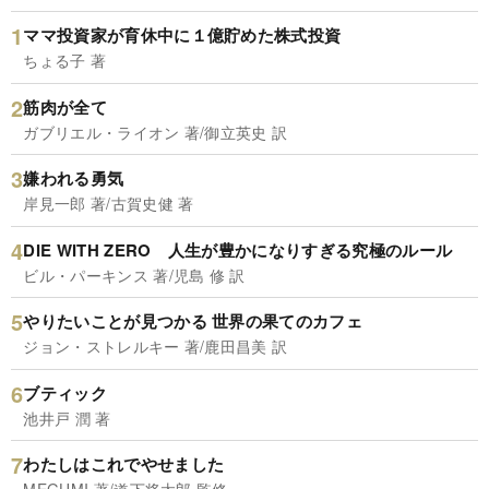
ママ投資家が育休中に１億貯めた株式投資
ちょる子 著
筋肉が全て
ガブリエル・ライオン 著/御立英史 訳
嫌われる勇気
岸見一郎 著/古賀史健 著
DIE WITH ZERO 人生が豊かになりすぎる究極のルール
ビル・パーキンス 著/児島 修 訳
やりたいことが見つかる 世界の果てのカフェ
ジョン・ストレルキー 著/鹿田昌美 訳
ブティック
池井戸 潤 著
わたしはこれでやせました