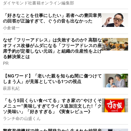
ダイヤモンド社書籍オンライン編集部
「好きなことを仕事にしたい」若者への豊田章男
の回答が正論すぎて、ぐうの音も出なかった
小倉健一
なぜ「フリーアドレス」は失敗するのか? 高額な
オフィス改修がムダになる「フリーアドレスの座
席予約が定着しない元凶」と組織の生産性を上げ
る解決策とは
PR
【NGワード】「老いた親を知らぬ間に傷つけて
しまう人」が見落としている1つの視点
萩原礼紀
「もう5回くらい食べてる」すき家の“やけくそ
メニュー”美味しすぎてライス追加注文した!「ク
ソ美味い」「好きすぎる」《実食レビュー》
ランチ命の山盛くん
警察装備機材で培った開発力から生まれた純国産