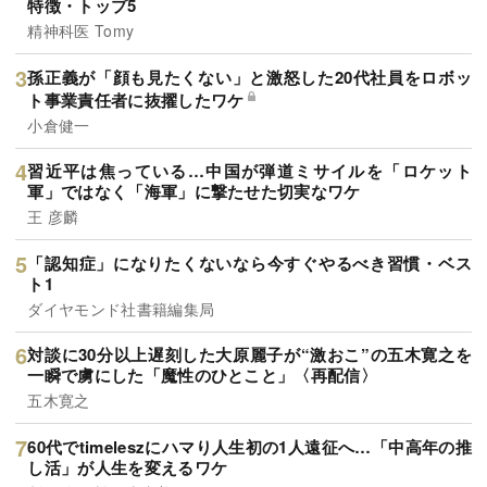
特徴・トップ5
精神科医 Tomy
孫正義が「顔も見たくない」と激怒した20代社員をロボッ
ト事業責任者に抜擢したワケ
小倉健一
習近平は焦っている…中国が弾道ミサイルを「ロケット
軍」ではなく「海軍」に撃たせた切実なワケ
王 彦麟
「認知症」になりたくないなら今すぐやるべき習慣・ベス
ト1
ダイヤモンド社書籍編集局
対談に30分以上遅刻した大原麗子が“激おこ”の五木寛之を
一瞬で虜にした「魔性のひとこと」〈再配信〉
五木寛之
60代でtimeleszにハマり人生初の1人遠征へ…「中高年の推
し活」が人生を変えるワケ