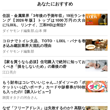
あなたにおすすめ
住設・金属業界「3年後の予測年収」19社ランキ
ング【2026年版】トップは1000万円の大台
に!LIXIL、リンナイ、三和HDは何位?
ダイヤモンド編集部,山本 輝
コロナでトイレ欠品、TOTO・LIXIL・パナを巻
き込み建設業界大混乱の理由
ダイヤモンド編集部
【家を買うなら必須】住宅購入で絶対に知ってお
くべき「損をしないため」の最後の砦
江口亮介
もう財布はコレでいいじゃん...!ダイソーの「ポ
ケットいっぱいポーチ」カードや診察券が50枚
も入ったの!【購入レビュー】
雑貨オタクの河合さん
なぜ「フリーアドレス」は失敗するのか? 高額な