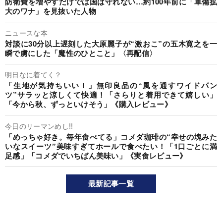
防衛費を増やすだけでは国は守れない…約100年前に「軍備拡
大のワナ」を見抜いた人物
ニュースな本
対談に30分以上遅刻した大原麗子が“激おこ”の五木寛之を一
瞬で虜にした「魔性のひとこと」〈再配信〉
明日なに着てく？
「生地が気持ちいい！」無印良品の“風を通すワイドパン
ツ”サラッと涼しくて快適！「さらりと着用できて嬉しい」
「今から秋、ずっといけそう」《購入レビュー》
今日のリーマンめし!!
「めっちゃ好き。毎年食べてる」コメダ珈琲の“幸せの塊みた
いなスイーツ”美味すぎてホールで食べたい！「1口ごとに満
足感」「コメダでいちばん美味い」《実食レビュー》
最新記事一覧