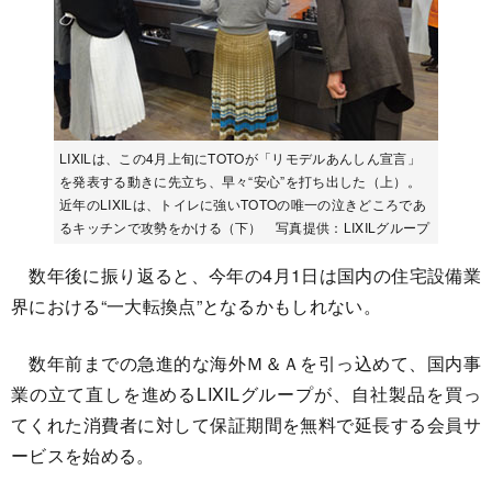
LIXILは、この4月上旬にTOTOが「リモデルあんしん宣言」
を発表する動きに先立ち、早々“安心”を打ち出した（上）。
近年のLIXILは、トイレに強いTOTOの唯一の泣きどころであ
るキッチンで攻勢をかける（下） 写真提供：LIXILグループ
数年後に振り返ると、今年の4月1日は国内の住宅設備業
界における“一大転換点”となるかもしれない。
数年前までの急進的な海外Ｍ＆Ａを引っ込めて、国内事
業の立て直しを進めるLIXILグループが、自社製品を買っ
てくれた消費者に対して保証期間を無料で延長する会員サ
ービスを始める。