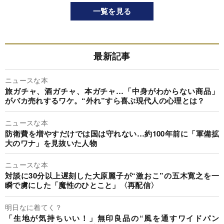
一覧を見る
最新記事
ニュースな本
旅ガチャ、酒ガチャ、本ガチャ…「中身がわからない商品」
がバカ売れするワケ。“外れ”すら喜ぶ現代人の心理とは？
ニュースな本
防衛費を増やすだけでは国は守れない…約100年前に「軍備拡
大のワナ」を見抜いた人物
ニュースな本
対談に30分以上遅刻した大原麗子が“激おこ”の五木寛之を一
瞬で虜にした「魔性のひとこと」〈再配信〉
明日なに着てく？
「生地が気持ちいい！」無印良品の“風を通すワイドパン