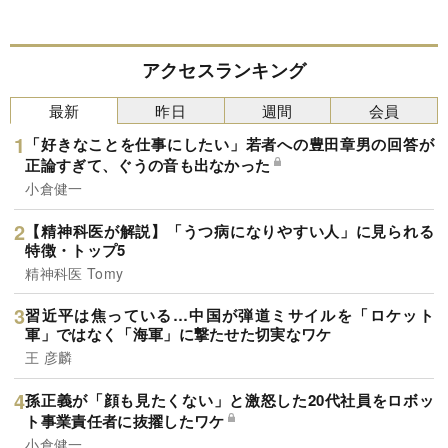
アクセスランキング
最新
昨日
週間
会員
「好きなことを仕事にしたい」若者への豊田章男の回答が
正論すぎて、ぐうの音も出なかった
小倉健一
【精神科医が解説】「うつ病になりやすい人」に見られる
特徴・トップ5
精神科医 Tomy
習近平は焦っている…中国が弾道ミサイルを「ロケット
軍」ではなく「海軍」に撃たせた切実なワケ
王 彦麟
孫正義が「顔も見たくない」と激怒した20代社員をロボッ
ト事業責任者に抜擢したワケ
小倉健一