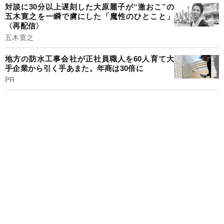
対談に30分以上遅刻した大原麗子が“激おこ”の
五木寛之を一瞬で虜にした「魔性のひとこと」
〈再配信〉
五木寛之
地方の防水工事会社が正社員職人を60人育て大
手企業から引く手あまた。年商は30倍に
PR