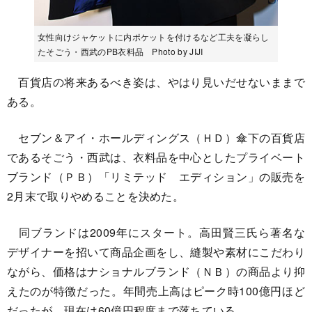
女性向けジャケットに内ポケットを付けるなど工夫を凝らし
たそごう・西武のPB衣料品 Photo by JIJI
百貨店の将来あるべき姿は、やはり見いだせないままで
ある。
セブン＆アイ・ホールディングス（ＨＤ）傘下の百貨店
であるそごう・西武は、衣料品を中心としたプライベート
ブランド（ＰＢ）「リミテッド エディション」の販売を
2月末で取りやめることを決めた。
同ブランドは2009年にスタート。高田賢三氏ら著名な
デザイナーを招いて商品企画をし、縫製や素材にこだわり
ながら、価格はナショナルブランド（ＮＢ）の商品より抑
えたのが特徴だった。年間売上高はピーク時100億円ほど
だったが、現在は60億円程度まで落ちている。