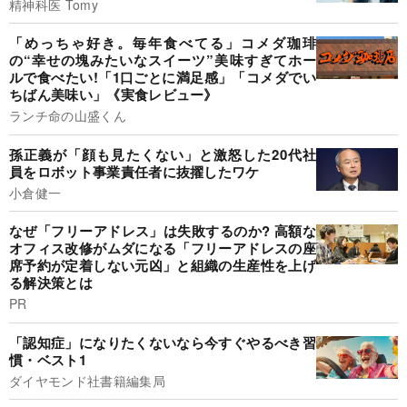
精神科医 Tomy
「めっちゃ好き。毎年食べてる」コメダ珈琲
の“幸せの塊みたいなスイーツ”美味すぎてホー
ルで食べたい!「1口ごとに満足感」「コメダでい
ちばん美味い」《実食レビュー》
ランチ命の山盛くん
孫正義が「顔も見たくない」と激怒した20代社
員をロボット事業責任者に抜擢したワケ
小倉健一
なぜ「フリーアドレス」は失敗するのか? 高額な
オフィス改修がムダになる「フリーアドレスの座
席予約が定着しない元凶」と組織の生産性を上げ
る解決策とは
PR
「認知症」になりたくないなら今すぐやるべき習
慣・ベスト1
ダイヤモンド社書籍編集局