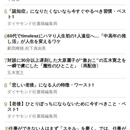
「認知症」になりたくないなら今すぐやるべき習慣・ベス
ト1
ダイヤモンド社書籍編集局
60代でtimeleszにハマり人生初の1人遠征へ…「中高年の推
し活」が人生を変えるワケ
劇団雌猫,松下真由美
対談に30分以上遅刻した大原麗子が“激おこ”の五木寛之を
一瞬で虜にした「魔性のひとこと」〈再配信〉
五木寛之
「悲しい老後」になる人の特徴・ワースト1
ダイヤモンド社書籍編集局
【老後】ひとりぼっちにならないために今すべきこと・ベ
スト1
ダイヤモンド社書籍編集局
仕事ができない人はまず「スキル」を磨く。では、仕事が