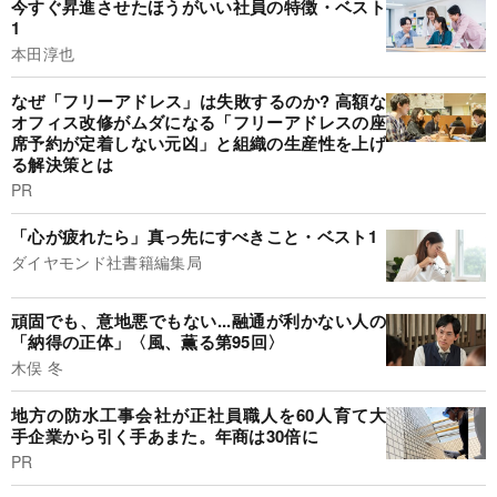
今すぐ昇進させたほうがいい社員の特徴・ベスト
1
本田淳也
なぜ「フリーアドレス」は失敗するのか? 高額な
オフィス改修がムダになる「フリーアドレスの座
席予約が定着しない元凶」と組織の生産性を上げ
る解決策とは
PR
「心が疲れたら」真っ先にすべきこと・ベスト1
ダイヤモンド社書籍編集局
頑固でも、意地悪でもない...融通が利かない人の
「納得の正体」〈風、薫る第95回〉
木俣 冬
地方の防水工事会社が正社員職人を60人育て大
手企業から引く手あまた。年商は30倍に
PR