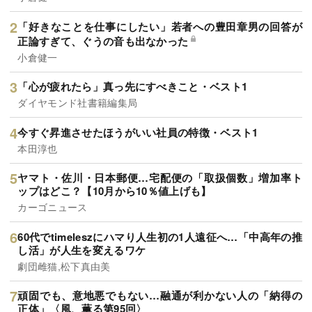
「好きなことを仕事にしたい」若者への豊田章男の回答が
正論すぎて、ぐうの音も出なかった
小倉健一
「心が疲れたら」真っ先にすべきこと・ベスト1
ダイヤモンド社書籍編集局
今すぐ昇進させたほうがいい社員の特徴・ベスト1
本田淳也
ヤマト・佐川・日本郵便…宅配便の「取扱個数」増加率ト
ップはどこ？【10月から10％値上げも】
カーゴニュース
60代でtimeleszにハマり人生初の1人遠征へ…「中高年の推
し活」が人生を変えるワケ
劇団雌猫,松下真由美
頑固でも、意地悪でもない…融通が利かない人の「納得の
正体」〈風、薫る第95回〉