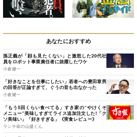
あなたにおすすめ
孫正義が「顔も見たくない」と激怒した20代社
員をロボット事業責任者に抜擢したワケ
小倉健一
「好きなことを仕事にしたい」若者への豊田章男
の回答が正論すぎて、ぐうの音も出なかった
小倉健一
「もう5回くらい食べてる」すき家の“やけくそ
メニュー”美味しすぎてライス追加注文した!「ク
ソ美味い」「好きすぎる」《実食レビュー》
ランチ命の山盛くん