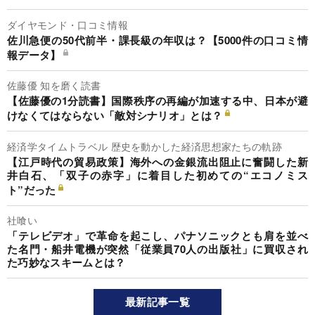
ダイヤモンド・口コミ情報
佐川急便の50代前半・課長級の年収は？【5000件の口コミ情
報データ】
佐藤優 知を磨く読書
【佐藤優の1分読書】国際秩序の再編が加速する中、日本が避
けなくてはならない「敵対シナリオ」とは？
経済学タイムトラベル 歴史を動かした経済思想家たちの軌跡
【江戸時代の貿易政策】海外への金銀流出阻止に奮闘した新
井白石、「双子の赤字」に着目した初めての“エコノミス
ト”だった
社喰い
「テレビデオ」で革命を起こし、パナソニックとも肩を並べ
た名門・船井電機が突然「従業員70人の出版社」に買収され
た巧妙なスキームとは？
最新記事一覧