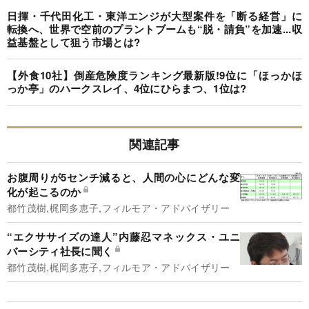
日揮・千代田化工・東洋エンジが大型案件を「断る経営」に
転換へ、世界で空前のプラントブームも“脱・請負”を加速...収
益基盤として狙う市場とは?
【外食10社】倒産危険度ランキング最新版!9位に「ほっかほ
っか亭」のハークスレイ、4位にひらまつ、1位は?
関連記事
お腹周りが5センチ減ると、人間の心にどんな変
化が起こるのか
都竹茂樹,梶岡多恵子,フィルモア・アドバイザリー
“エクササイズの達人”内藤忍マネックス・ユニ
バーシティ社長に聞く
都竹茂樹,梶岡多恵子,フィルモア・アドバイザリー