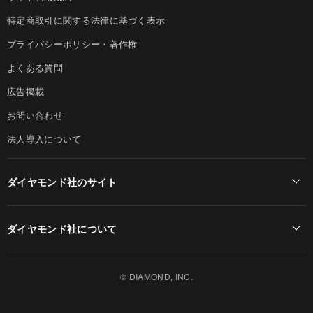
特定商取引に関する法律に基づく表示
プライバシーポリシー・著作権
よくある質問
広告掲載
お問い合わせ
法人導入について
ダイヤモンド社のサイト
Diamond Online(English)
ダイヤモンド社について
週刊ダイヤモンド
ダイヤモンド社TOP
DIAMONDハーバード・ビジネス・レビュー
© DIAMOND, INC.
会社概要
ダイヤモンドZAi（デジタル版）
採用情報
書籍オンライン