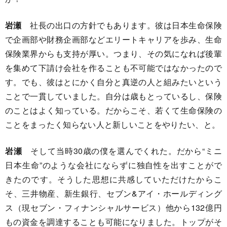
岩瀬
社長の出口の方針でもあります。彼は日本生命保険
で企画部や財務企画部などエリートキャリアを歩み、生命
保険業界からも支持が厚い。つまり、その気になれば後輩
を集めて下請け会社を作ることも不可能ではなかったので
す。でも、彼はとにかく自分と真逆の人と組みたいという
ことで一貫していました。自分は歳もとっているし、保険
のことはよく知っている。だからこそ、若くて生命保険の
ことをまったく知らない人と新しいことをやりたい、と。
岩瀬
そして当時30歳の僕を選んでくれた。だから“ミニ
日本生命”のような会社にならずに独自性を出すことがで
きたのです。そうした思想に共感していただけたからこ
そ、三井物産、新生銀行、セブン&アイ・ホールディング
ス（現セブン・フィナンシャルサービス）他から132億円
もの資金を調達することも可能になりました。トップがそ