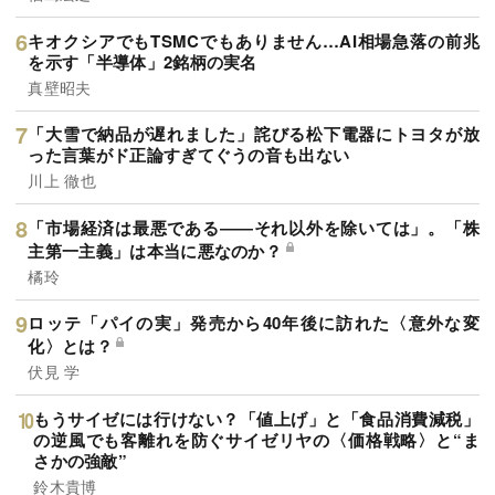
キオクシアでもTSMCでもありません…AI相場急落の前兆
を示す「半導体」2銘柄の実名
真壁昭夫
「大雪で納品が遅れました」詫びる松下電器にトヨタが放
った言葉がド正論すぎてぐうの音も出ない
川上 徹也
「市場経済は最悪である――それ以外を除いては」。「株
主第一主義」は本当に悪なのか？
橘玲
ロッテ「パイの実」発売から40年後に訪れた〈意外な変
化〉とは？
伏見 学
もうサイゼには行けない？「値上げ」と「食品消費減税」
の逆風でも客離れを防ぐサイゼリヤの〈価格戦略〉と“ま
さかの強敵”
鈴木貴博