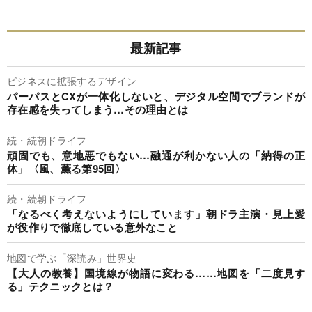
最新記事
ビジネスに拡張するデザイン
パーパスとCXが一体化しないと、デジタル空間でブランドが
存在感を失ってしまう…その理由とは
続・続朝ドライフ
頑固でも、意地悪でもない…融通が利かない人の「納得の正
体」〈風、薫る第95回〉
続・続朝ドライフ
「なるべく考えないようにしています」朝ドラ主演・見上愛
が役作りで徹底している意外なこと
地図で学ぶ「深読み」世界史
【大人の教養】国境線が物語に変わる……地図を「二度見す
る」テクニックとは？