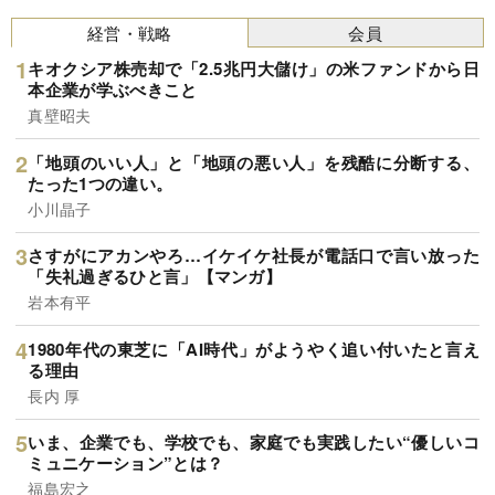
経営・戦略
会員
キオクシア株売却で「2.5兆円大儲け」の米ファンドから日
本企業が学ぶべきこと
真壁昭夫
「地頭のいい人」と「地頭の悪い人」を残酷に分断する、
たった1つの違い。
小川晶子
さすがにアカンやろ…イケイケ社長が電話口で言い放った
「失礼過ぎるひと言」【マンガ】
岩本有平
1980年代の東芝に「AI時代」がようやく追い付いたと言え
る理由
長内 厚
いま、企業でも、学校でも、家庭でも実践したい“優しいコ
ミュニケーション”とは？
福島宏之