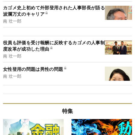
カゴメ史上初めて外部登用された人事部長が語る
波瀾万丈のキャリア
南 壮一郎
役員も評価を受け報酬に反映するカゴメの人事制
度改革が成功した理由
南 壮一郎
女性登用の問題は男性の問題
南 壮一郎
特集