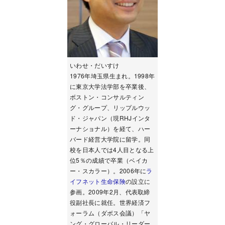
いわせ・だいすけ
1976年埼玉県生まれ。1998年
に東京大学法学部を卒業後、
ボストン・コンサルティン
グ・グループ、リップルウッ
ド・ジャパン（現RHJインタ
ーナショナル）を経て、ハー
バード経営大学院に留学。同
校を日本人では4人目となる上
位5％の成績で卒業（ベイカ
ー・スカラー）。2006年に
ラ
イフネット生命保険
の設立に
参画。2009年2月、代表取締
役副社長に就任。世界経済フ
ォーラム（ダボス会議）「ヤ
ング・グローバル・リーダー