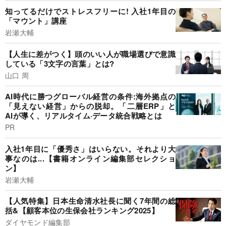
知ってるだけでストレスフリーに! 入社1年目の
「マウント」講座
岩瀬大輔
【人生に差がつく】頭のいい人が職場選びで意識
している「3文字の言葉」とは?
山口 周
AI時代に勝つグローバル経営の条件:海外拠点の
「見えない経営」からの脱却。「二層ERP」と
AIが導く、リアルタイム·データ統合戦略とは
PR
入社1年目に「優秀さ」はいらない。それより大
事なのは...【書籍オンライン編集部セレクショ
ン】
岩瀬大輔
【人気特集】日本生命清水社長に聞く7年間の総
括&【顧客本位の生保会社ランキング2025】
ダイヤモンド編集部