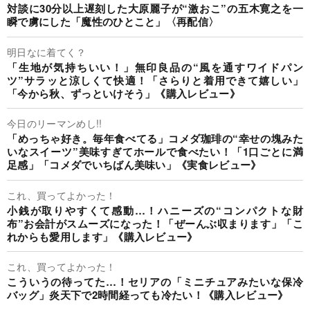
対談に30分以上遅刻した大原麗子が“激おこ”の五木寛之を一
瞬で虜にした「魔性のひとこと」〈再配信〉
明日なに着てく？
「生地が気持ちいい！」無印良品の“風を通すワイドパン
ツ”サラッと涼しくて快適！「さらりと着用できて嬉しい」
「今から秋、ずっといけそう」《購入レビュー》
今日のリーマンめし!!
「めっちゃ好き。毎年食べてる」コメダ珈琲の“幸せの塊みた
いなスイーツ”美味すぎてホールで食べたい！「1口ごとに満
足感」「コメダでいちばん美味い」《実食レビュー》
これ、買ってよかった！
小銭が取りやすくて感動…！ハニーズの“コンパクトな財
布”お会計がスムーズになった！「ぜーんぶ収まります」「こ
れからも愛用します」《購入レビュー》
これ、買ってよかった！
こういうの待ってた…！セリアの「ミニチュアみたいな保冷
バッグ」炎天下で2時間経っても冷たい！《購入レビュー》