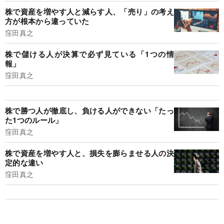
株で資産を増やす人と減らす人、「売り」の考え
方が根本から違っていた
窪田真之
株で儲ける人が決算で必ず見ている「1つの情
報」
窪田真之
株で勝つ人が徹底し、負ける人ができない「たっ
た1つのルール」
窪田真之
株で資産を増やす人と、損失を膨らませる人の決
定的な違い
窪田真之