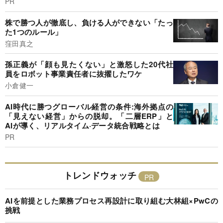
PR
株で勝つ人が徹底し、負ける人ができない「たっ
た1つのルール」
窪田真之
孫正義が「顔も見たくない」と激怒した20代社
員をロボット事業責任者に抜擢したワケ
小倉健一
AI時代に勝つグローバル経営の条件:海外拠点の
「見えない経営」からの脱却。「二層ERP」と
AIが導く、リアルタイム·データ統合戦略とは
PR
トレンドウォッチ
AIを前提とした業務プロセス再設計に取り組む大林組×PwCの
挑戦