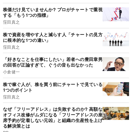
株価だけ見ていませんか? プロがチャートで重視
する「もう1つの指標」
窪田真之
株で資産を増やす人と減らす人「チャートの見方
に根本的な1つの違い」
窪田真之
「好きなことを仕事にしたい」若者への豊田章男
の回答が正論すぎて、ぐうの音も出なかった
小倉健一
株で稼ぐ人が、株を買う前にチャートで見ている
1つのポイント
窪田真之
なぜ「フリーアドレス」は失敗するのか? 高額な
オフィス改修がムダになる「フリーアドレスの座
席予約が定着しない元凶」と組織の生産性を上げ
る解決策とは