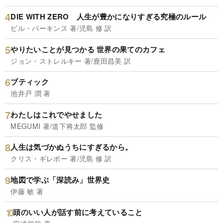
DIE WITH ZERO 人生が豊かになりすぎる究極のルール
ビル・パーキンス 著/児島 修 訳
やりたいことが見つかる 世界の果てのカフェ
ジョン・ストレルキー 著/鹿田昌美 訳
ブティック
池井戸 潤 著
わたしはこれでやせました
MEGUMI 著/道下将太郎 監修
人生は気づかぬうちにすぎるから。
クリス・ギレボー 著/児島 修 訳
地図で学ぶ「深読み」世界史
伊藤 敏 著
頭のいい人が話す前に考えていること