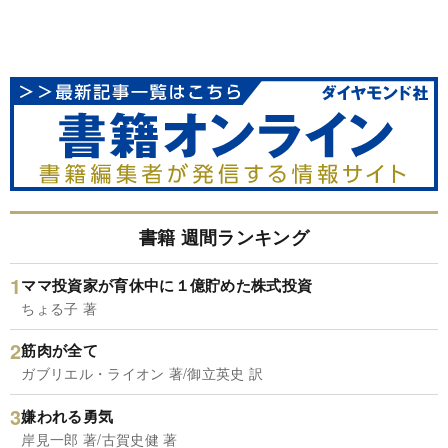
書籍 週間ランキング
ママ投資家が育休中に１億貯めた株式投資
ちょる子 著
筋肉が全て
ガブリエル・ライオン 著/御立英史 訳
嫌われる勇気
岸見一郎 著/古賀史健 著