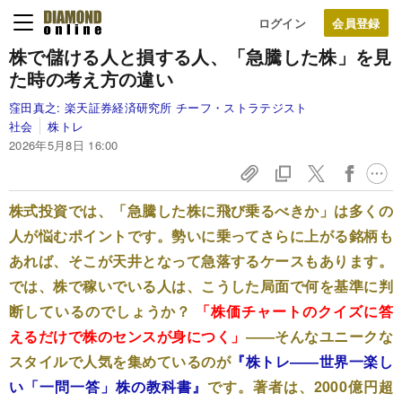
ログイン
株で儲ける人と損する人、「急騰した株」を見
た時の考え方の違い
窪田真之:
楽天証券経済研究所 チーフ・ストラテジスト
社会
株トレ
2026年5月8日 16:00
株式投資では、「急騰した株に飛び乗るべきか」は多くの
人が悩むポイントです。勢いに乗ってさらに上がる銘柄も
あれば、そこが天井となって急落するケースもあります。
では、株で稼いでいる人は、こうした局面で何を基準に判
断しているのでしょうか？
「株価チャートのクイズに答
えるだけで株のセンスが身につく」
――そんなユニークな
スタイルで人気を集めているのが
『株トレ――世界一楽し
い「一問一答」株の教科書』
です。著者は、2000億円超