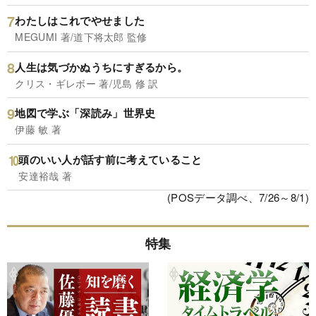
わたしはこれでやせました
MEGUMI 著/道下将太郎 監修
人生は気づかぬうちにすぎるから。
クリス・ギレボー 著/児島 修 訳
地図で学ぶ「深読み」世界史
伊藤 敏 著
頭のいい人が話す前に考えていること
安達裕哉 著
(POSデータ調べ、7/26～8/1)
特集