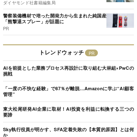
ダイヤモンド社書籍編集局
警察装備機材で培った開発力から生まれた純国産
「熊撃退スプレー」が話題に
PR
トレンドウォッチ
AIを前提とした業務プロセス再設計に取り組む大林組×PwCの
挑戦
「一度の不快な経験」で87％が離脱…Amazonに学ぶ“AI顧客
管理”
東大松尾研発AI企業に取材！AI投資を利益に転換する三つの
要諦
Sky執行役員が明かす、SFA定着失敗の【本質的原因】とは何
か