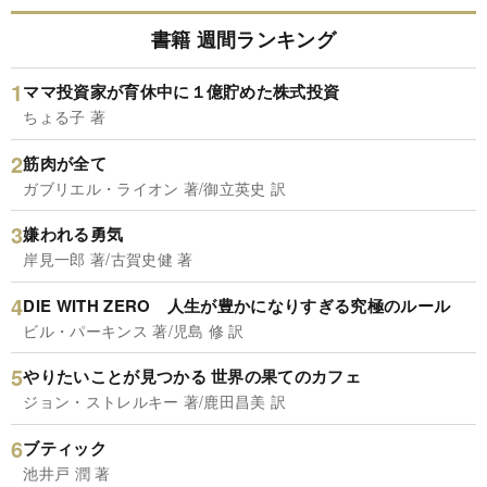
書籍 週間ランキング
ママ投資家が育休中に１億貯めた株式投資
ちょる子 著
筋肉が全て
ガブリエル・ライオン 著/御立英史 訳
嫌われる勇気
岸見一郎 著/古賀史健 著
DIE WITH ZERO 人生が豊かになりすぎる究極のルール
ビル・パーキンス 著/児島 修 訳
やりたいことが見つかる 世界の果てのカフェ
ジョン・ストレルキー 著/鹿田昌美 訳
ブティック
池井戸 潤 著