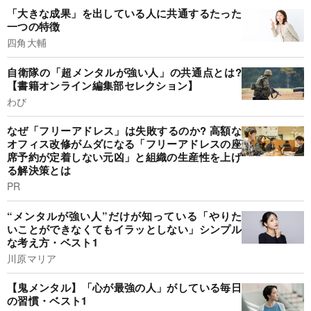
「大きな成果」を出している人に共通するたった
一つの特徴
四角大輔
自衛隊の「超メンタルが強い人」の共通点とは?
【書籍オンライン編集部セレクション】
わび
なぜ「フリーアドレス」は失敗するのか? 高額な
オフィス改修がムダになる「フリーアドレスの座
席予約が定着しない元凶」と組織の生産性を上げ
る解決策とは
PR
“メンタルが強い人”だけが知っている「やりた
いことができなくてもイラッとしない」シンプル
な考え方・ベスト1
川原マリア
【鬼メンタル】「心が最強の人」がしている毎日
の習慣・ベスト1