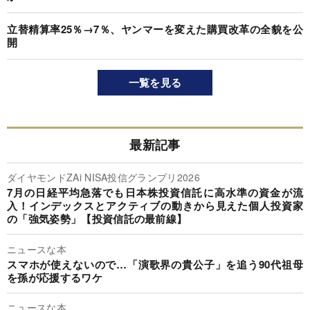
立替精算率25％→7％、ヤンマーを変えた購買改革の全貌を公
開
一覧を見る
最新記事
ダイヤモンドZAi NISA投信グランプリ2026
7月の日経平均急落でも日本株投資信託に高水準の資金が流
入！インデックスとアクティブの動きから見えた個人投資家
の「強気姿勢」【投資信託の最前線】
ニュースな本
スマホが使えないので…「演歌界の貴公子」を追う90代祖母
を孫が応援するワケ
ニュースな本