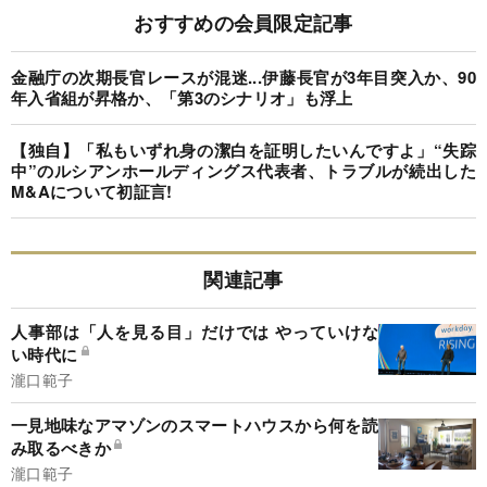
おすすめの会員限定記事
金融庁の次期長官レースが混迷...伊藤長官が3年目突入か、90
年入省組が昇格か、「第3のシナリオ」も浮上
【独自】「私もいずれ身の潔白を証明したいんですよ」“失踪
中”のルシアンホールディングス代表者、トラブルが続出した
M&Aについて初証言!
関連記事
人事部は「人を見る目」だけでは やっていけな
い時代に
瀧口範子
一見地味なアマゾンのスマートハウスから何を読
み取るべきか
瀧口範子