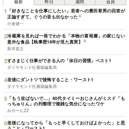
最新
昨日
週間
会員
「好きなことを仕事にしたい」若者への豊田章男の回答が
正論すぎて、ぐうの音も出なかった
小倉健一
冷蔵庫を見れば一発でわかる「本物の富裕層」の家にない
意外な食品【執事歴18年が見た真実】
新井直之
すさまじく仕事ができる人の「休日の習慣」ベスト1
ダイヤモンド社書籍編集局
老後にダントツで後悔すること・ワースト1
ダイヤモンド社書籍編集局
「もう並ばないで…」40代タイミーおじさんがミスド「も
っちゅりん」の列整理で複雑な気分になったワケ
みやーんZZ
老後になってから「もっと早くしておけばよかった」と思
うこと・ワースト1