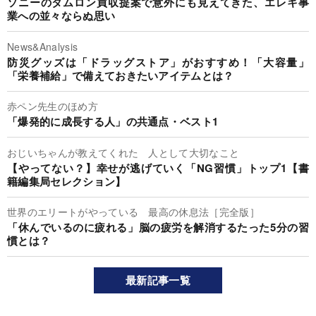
ソニーのタムロン買収提案で意外にも見えてきた、エレキ事
業への並々ならぬ思い
News&Analysis
防災グッズは「ドラッグストア」がおすすめ！「大容量」
「栄養補給」で備えておきたいアイテムとは？
赤ペン先生のほめ方
「爆発的に成長する人」の共通点・ベスト1
おじいちゃんが教えてくれた 人として大切なこと
【やってない？】幸せが逃げていく「NG習慣」トップ1【書
籍編集局セレクション】
世界のエリートがやっている 最高の休息法［完全版］
「休んでいるのに疲れる」脳の疲労を解消するたった5分の習
慣とは？
最新記事一覧