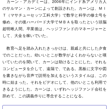
カーン・アカデミーは、2006年にインド系アメリカ人
のサルマン・カーンによって創設された。カーンは、ＭＩ
Ｔ（マサチューセッツ工科大学）で数学と科学の修士号を
修め、その後ハーバード大学でＭＢＡを取ったという頭脳
超明晰人間。卒業後は、ヘッジファンドのマネージャーと
して、大金を稼いでいた。
教育へ足を踏み入れたきっかけは、親戚と共にした夕食
でのことだった。幼いいとこが数学がよくわからないと嘆
いていたのを聞いて、カーンは助けることにした。それも
コンピュータを介して、遠隔で、である。黒板に文字や図
を書きながら音声で説明を加えるというスタイルは、この
時に始まった。それをビデオにして、他のいとこも利用で
きるようにした。カーンは、いずれヘッジファンド会社を
辞めて、この講義作りに専念することになる。