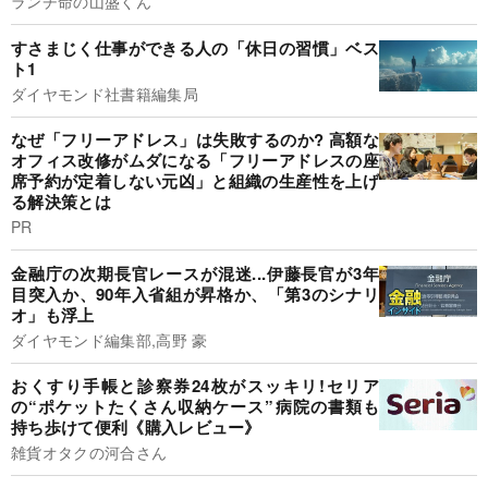
ランチ命の山盛くん
すさまじく仕事ができる人の「休日の習慣」ベス
ト1
ダイヤモンド社書籍編集局
なぜ「フリーアドレス」は失敗するのか? 高額な
オフィス改修がムダになる「フリーアドレスの座
席予約が定着しない元凶」と組織の生産性を上げ
る解決策とは
PR
金融庁の次期長官レースが混迷...伊藤長官が3年
目突入か、90年入省組が昇格か、「第3のシナリ
オ」も浮上
ダイヤモンド編集部,高野 豪
おくすり手帳と診察券24枚がスッキリ!セリア
の“ポケットたくさん収納ケース”病院の書類も
持ち歩けて便利《購入レビュー》
雑貨オタクの河合さん