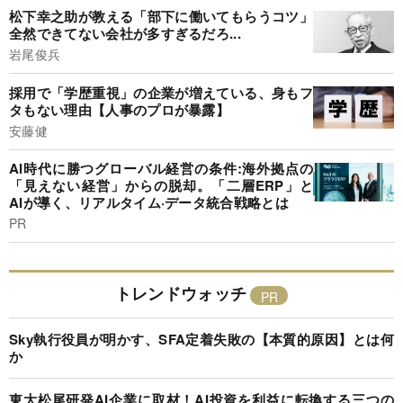
松下幸之助が教える「部下に働いてもらうコツ」
全然できてない会社が多すぎるだろ...
岩尾俊兵
採用で「学歴重視」の企業が増えている、身もフ
タもない理由【人事のプロが暴露】
安藤健
AI時代に勝つグローバル経営の条件:海外拠点の
「見えない経営」からの脱却。「二層ERP」と
AIが導く、リアルタイム·データ統合戦略とは
PR
トレンドウォッチ
Sky執行役員が明かす、SFA定着失敗の【本質的原因】とは何
か
東大松尾研発AI企業に取材！AI投資を利益に転換する三つの