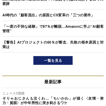
要諦
AI時代の「顧客流出」の原因とCX変革の「三つの要件」
「一度の不快な経験」で87％が離脱…Amazonに学ぶ“AI顧客
管理”
【警告】AIプロジェクトの60％が断念、失敗の根本原因と対
策は
一覧を見る
最新記事
ニュース3面鏡
そりゃおじさんも泣くわ…「ちいかわ」が描く〈友情・努
力・貧困〉が中年男性に突き刺さるワケ