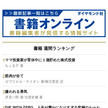
書籍 週間ランキング
ママ投資家が育休中に１億貯めた株式投資
ちょる子 著
筋肉が全て
ガブリエル・ライオン 著/御立英史 訳
嫌われる勇気
岸見一郎 著/古賀史健 著
DIE WITH ZERO 人生が豊かになりすぎる究極のルール