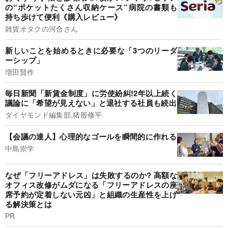
の“ポケットたくさん収納ケース”病院の書類も
持ち歩けて便利《購入レビュー》
雑貨オタクの河合さん
新しいことを始めるときに必要な「3つのリーダ
ーシップ」
増田賢作
毎日新聞「新賃金制度」に労使紛糾!2年以上続く
議論に「希望が見えない」と退社する社員も続出
ダイヤモンド編集部,猪股修平
【会議の達人】心理的なゴールを瞬間的に作れる
中島崇学
なぜ「フリーアドレス」は失敗するのか? 高額な
オフィス改修がムダになる「フリーアドレスの座
席予約が定着しない元凶」と組織の生産性を上げ
る解決策とは
PR