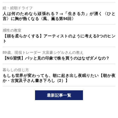
続・続朝ドライフ
人は何のためなら頑張れる？→「生きる力」が湧く〈ひと
言〉に胸が熱くなる〈風、薫る第94回〉
感性の教室
【頭を柔らかくする】アーティストのように考える3つのヒン
ト
89歳、現役トレーダー 大富豪シゲルさんの教え
【NG習慣】パッと見の印象で株を買うのはなぜダメなの？
暮らしの信じ方
もしも世界が変わっても、朝に起き出し夜眠りたい【朝か夜
か・古賀及子さん書き下ろし（2）】
最新記事一覧