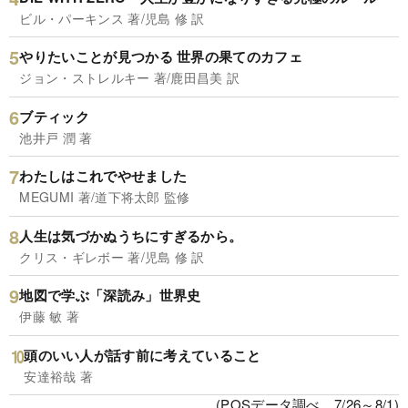
ビル・パーキンス 著/児島 修 訳
やりたいことが見つかる 世界の果てのカフェ
ジョン・ストレルキー 著/鹿田昌美 訳
ブティック
池井戸 潤 著
わたしはこれでやせました
MEGUMI 著/道下将太郎 監修
人生は気づかぬうちにすぎるから。
クリス・ギレボー 著/児島 修 訳
地図で学ぶ「深読み」世界史
伊藤 敏 著
頭のいい人が話す前に考えていること
安達裕哉 著
(POSデータ調べ、7/26～8/1)