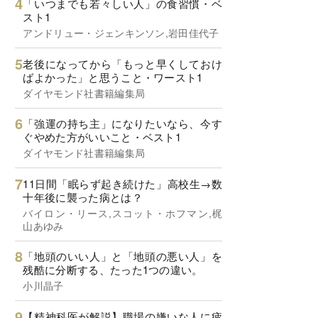
「いつまでも若々しい人」の食習慣・ベ
スト1
アンドリュー・ジェンキンソン,岩田佳代子
老後になってから「もっと早くしておけ
ばよかった」と思うこと・ワースト1
ダイヤモンド社書籍編集局
「強運の持ち主」になりたいなら、今す
ぐやめた方がいいこと・ベスト1
ダイヤモンド社書籍編集局
11日間「眠らず起き続けた」高校生→数
十年後に襲った病とは？
バイロン・リース,スコット・ホフマン,梶
山あゆみ
「地頭のいい人」と「地頭の悪い人」を
残酷に分断する、たった1つの違い。
小川晶子
【精神科医が解説】職場の嫌いな人に疲