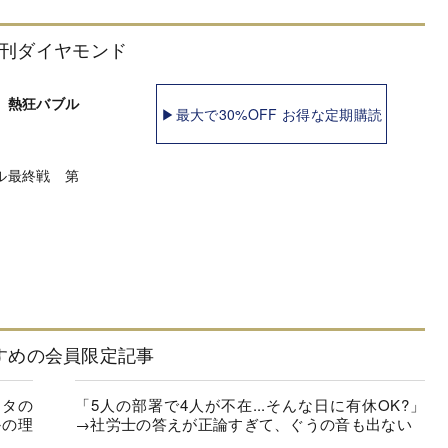
刊ダイヤモンド
 熱狂バブル
▶最大で30%OFF お得な定期購読
ル最終戦 第
すめの会員限定記事
ヨタの
「5人の部署で4人が不在...そんな日に有休OK?」
かの理
→社労士の答えが正論すぎて、ぐうの音も出ない