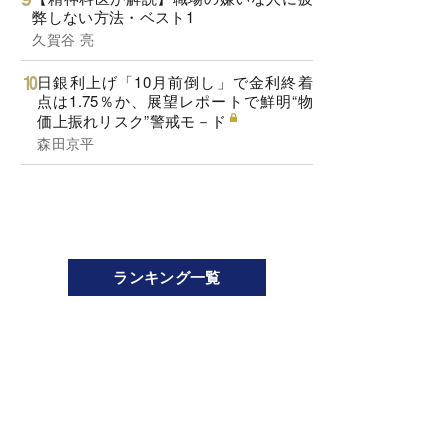
弊しない方法・ベスト1
久賀谷 亮
日銀利上げ「10月前倒し」で金利終着
点は1.75％か、展望レポートで鮮明“物
価上振れリスク”警戒モ－ド
森田京平
ランキング一覧