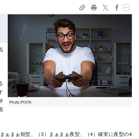
高
、
る
す
齢
Photo:PIXTA
眠
まぁまぁ朝型、（3）まぁまぁ夜型、（4）確実に夜型の4