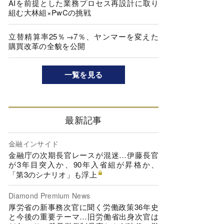
AIを前提とした業務プロセス再設計に取り
組む大林組×PwCの挑戦
立替精算率25％→7％、ヤンマーを変えた
購買改革の全貌を公開
一覧を見る
最新記事
金融インサイド
金融庁の次期長官レースが混迷…伊藤長官
が3年目突入か、90年入省組が昇格か、
「第3のシナリオ」も浮上
Diamond Premium News
厚労省の新事務次官に聞く労働政策36年史
と今後の重要テーマ…旧労働省出身次官は