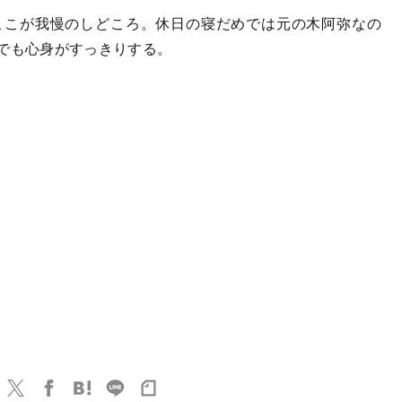
ここが我慢のしどころ。休日の寝だめでは元の木阿弥なの
けでも心身がすっきりする。
）