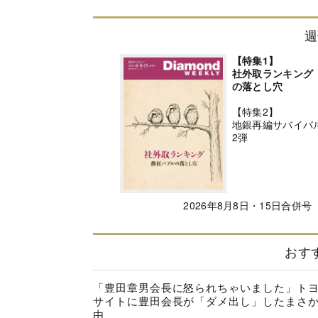
週
【特集1】
社外取ランキング
の落とし穴
【特集2】
地銀再編サバイバ
2弾
2026年8月8日・15日合併号
おす
「豊田章男会長に怒られちゃいました」ト
サイトに豊田会長が「ダメ出し」したまさ
由