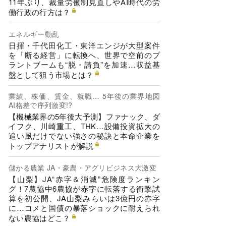
11年ぶり、裁量労働制見直しやAI時代の労
働行政の行方は？
エネルギー動乱
日揮・千代田化工・東洋エンジが大型案件
を「断る経営」に転換へ、世界で空前のプ
ラントブームも“脱・請負”を加速…収益基
盤として狙う市場とは？
業績、株価、賃金、就職… 5年後の業界地図
AI格差で序列激変!?
【機械業界の5年後大予測】ファナック、ダ
イフク、川崎重工、THK…設備投資拡大の
追い風だけでない強さの秘訣と本命企業を
トップアナリストが解説
儲かる農業 JA・豪農・アグリビジネス大激変
【山梨】JA“赤字＆消滅”危険度ランキン
グ！7農協中6農協が赤字に転落する衝撃試
算を初公開、JA山梨みらいは3億円の赤字
に…コメと国債の暴落ショックに耐えられ
ない農協はどこ？