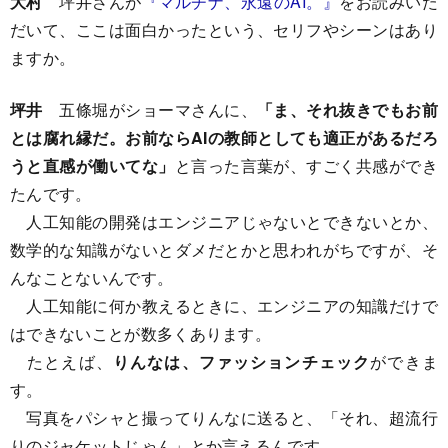
大村
坪井さんが
『マルチナ、永遠のAI。』
をお読みいた
だいて、ここは面白かったという、セリフやシーンはあり
ますか。
坪井
五條堀がショーマさんに、
「ま、それ抜きでもお前
とは腐れ縁だ。お前ならAIの教師としても適正があるだろ
うと直感が働いてな」
と言った言葉が、すごく共感ができ
たんです。
人工知能の開発はエンジニアじゃないとできないとか、
数学的な知識がないとダメだとかと思われがちですが、そ
んなことないんです。
人工知能に何か教えるときに、エンジニアの知識だけで
はできないことが数多くあります。
たとえば、
りんなは、ファッションチェック
ができま
す。
写真をパシャと撮ってりんなに送ると、「それ、超流行
りのジャケットじゃん」とか言えるんです。