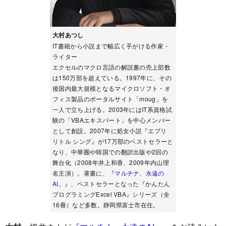
大村あつし
IT書籍から小説まで幅広く手がける作家・
ライター
エクセルのマクロ言語の解説書の売上部数
は150万部を超えている。1997年に、その
後国内最大規模となるマイクロソフト・オ
フィス製品のポータルサイト「moug」を
一人で立ち上げる。2003年にはIT系資格試
験の「VBAエキスパート」を中心メンバー
として創設。2007年に処女小説『エブリ
リトル シング』が17万部のベストセラーと
なり、中華圏や韓国での翻訳出版や2回の
舞台化（2008年井上和香、2009年内山理
名主演）。著書に、
『マルチナ、永遠の
AI。』
、ベストセラーとなった『かんたん
プログラミングExcel VBA』シリーズ（全
16冊）など多数。静岡県富士市在住。