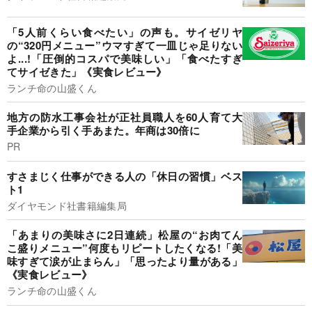
「5人前くらい食べたい」の声も。サイゼリヤ
の“320円メニュー”ウマすぎて一皿じゃ足りない
よ...!「圧倒的コスパで美味しい」「食べたすぎ
てサイゼきた」《実食レビュー》
ランチ命の山盛くん
地方の防水工事会社が正社員職人を60人育て大
手企業から引く手あまた。年商は30倍に
PR
すさまじく仕事ができる人の「休日の習慣」ベス
ト1
ダイヤモンド社書籍編集局
「あまりの美味さに2日連続」松屋の“お肉てん
こ盛りメニュー”何度もリピートしたくなる!「美
味すぎて涙が止まらん」「思ったより量がある」
《実食レビュー》
ランチ命の山盛くん