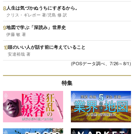
人生は気づかぬうちにすぎるから。
クリス・ギレボー 著/児島 修 訳
地図で学ぶ「深読み」世界史
伊藤 敏 著
頭のいい人が話す前に考えていること
安達裕哉 著
(POSデータ調べ、7/26～8/1)
特集