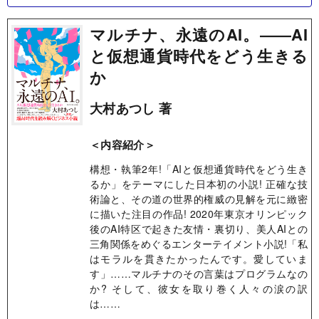
マルチナ、永遠のAI。――AI
と仮想通貨時代をどう生きる
か
大村あつし 著
＜内容紹介＞
構想・執筆2年!「AIと仮想通貨時代をどう生き
るか」をテーマにした日本初の小説! 正確な技
術論と、その道の世界的権威の見解を元に緻密
に描いた注目の作品! 2020年東京オリンピック
後のAI特区で起きた友情・裏切り、美人AIとの
三角関係をめぐるエンターテイメント小説!「私
はモラルを貫きたかったんです。愛していま
す」……マルチナのその言葉はプログラムなの
か? そして、彼女を取り巻く人々の涙の訳
は……