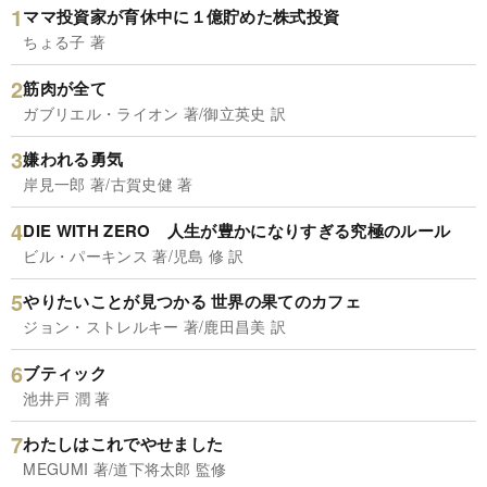
ママ投資家が育休中に１億貯めた株式投資
ちょる子 著
筋肉が全て
ガブリエル・ライオン 著/御立英史 訳
嫌われる勇気
岸見一郎 著/古賀史健 著
DIE WITH ZERO 人生が豊かになりすぎる究極のルール
ビル・パーキンス 著/児島 修 訳
やりたいことが見つかる 世界の果てのカフェ
ジョン・ストレルキー 著/鹿田昌美 訳
ブティック
池井戸 潤 著
わたしはこれでやせました
MEGUMI 著/道下将太郎 監修