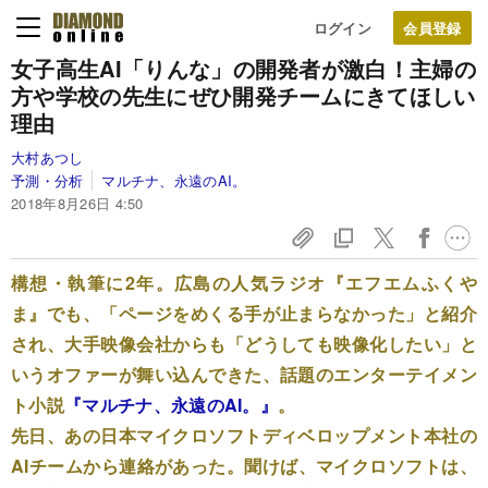
ログイン
女子高生AI「りんな」の開発者が激白！
主婦の
方や学校の先生に
ぜひ開発チームにきてほしい
理由
大村あつし
予測・分析
マルチナ、永遠のAI。
2018年8月26日 4:50
構想・執筆に2年。広島の人気ラジオ『エフエムふくや
ま』でも、「ページをめくる手が止まらなかった」と紹介
され、大手映像会社からも「どうしても映像化したい」と
いうオファーが舞い込んできた、話題のエンターテイメン
ト小説
『マルチナ、永遠のAI。』
。
先日、あの日本マイクロソフトディベロップメント本社の
AIチームから連絡があった。聞けば、マイクロソフトは、