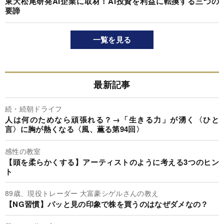
東大松尾研発AI企業に取材！AI投資を利益に転換する三つの
要諦
一覧を見る
最新記事
続・続朝ドライフ
人は何のためなら頑張れる？→「生きる力」が湧く〈ひと
言〉に胸が熱くなる〈風、薫る第94回〉
感性の教室
【頭を柔らかくする】アーティストのように考える3つのヒン
ト
89歳、現役トレーダー 大富豪シゲルさんの教え
【NG習慣】パッと見の印象で株を買うのはなぜダメなの？