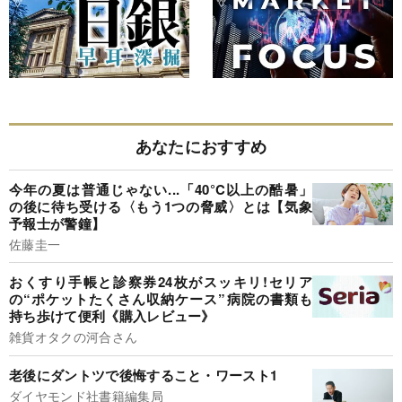
あなたにおすすめ
今年の夏は普通じゃない...「40°C以上の酷暑」
の後に待ち受ける〈もう1つの脅威〉とは【気象
予報士が警鐘】
佐藤圭一
おくすり手帳と診察券24枚がスッキリ!セリア
の“ポケットたくさん収納ケース”病院の書類も
持ち歩けて便利《購入レビュー》
雑貨オタクの河合さん
老後にダントツで後悔すること・ワースト1
ダイヤモンド社書籍編集局