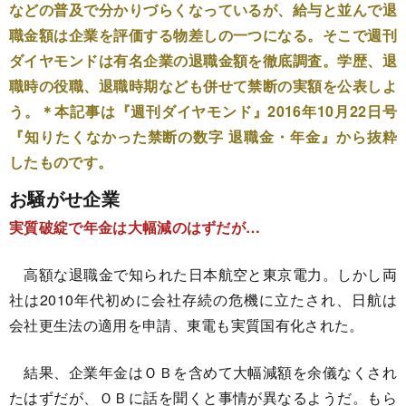
などの普及で分かりづらくなっているが、給与と並んで退
職金額は企業を評価する物差しの一つになる。そこで週刊
ダイヤモンドは有名企業の退職金額を徹底調査。学歴、退
職時の役職、退職時期なども併せて禁断の実額を公表しよ
う。＊本記事は『週刊ダイヤモンド』2016年10月22日号
『知りたくなかった禁断の数字 退職金・年金』から抜粋
したものです。
お騒がせ企業
実質破綻で年金は大幅減のはずだが…
高額な退職金で知られた日本航空と東京電力。しかし両
社は2010年代初めに会社存続の危機に立たされ、日航は
会社更生法の適用を申請、東電も実質国有化された。
結果、企業年金はＯＢを含めて大幅減額を余儀なくされ
たはずだが、ＯＢに話を聞くと事情が異なるようだ。もら