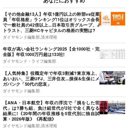
あなたにおすすめ
【その他金融13人】年収1億円以上の幹部vs従業
員「年収格差」ランキング!1位はオリックス会長
で一般社員の42倍以上...日本取引所グループ、J
トラスト、三菱HCキャピタルの格差の実態は?
ダイヤモンド編集部,清水理裕
年収が高い会社ランキング2025【全1000社・完
全版】年収1000万円超は133社!
ダイヤモンド・ライフ編集部
【人気特集】役職定年で年収3割減?東京海上、
あいおい、三菱UFJ、三井住友...損保&生保にメ
ガバンク「50代の悲哀」
ダイヤモンド編集部
【ANA・日本航空】年収の浮沈で「損をした世
代」は?勝ち組、負け組世代が2社で全く異なる
結果に!《20年間の年収推移を5世代別に独自試
算・2026年版》《再配信》
ダイヤモンド編集部,清水理裕