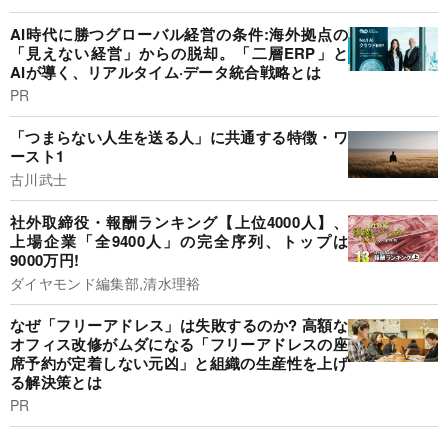
AI時代に勝つグローバル経営の条件:海外拠点の
「見えない経営」からの脱却。「二層ERP」と
AIが導く、リアルタイム·データ統合戦略とは
PR
「つまらない人生を送る人」に共通する特徴・ワ
ースト1
古川武士
社外取締役・報酬ランキング【上位4000人】、
上場企業「全9400人」の完全序列、トップは
9000万円!
ダイヤモンド編集部,清水理裕
なぜ「フリーアドレス」は失敗するのか? 高額な
オフィス改修がムダになる「フリーアドレスの座
席予約が定着しない元凶」と組織の生産性を上げ
る解決策とは
PR