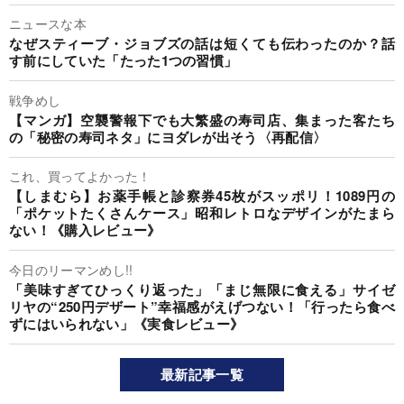
ニュースな本
なぜスティーブ・ジョブズの話は短くても伝わったのか？話
す前にしていた「たった1つの習慣」
戦争めし
【マンガ】空襲警報下でも大繁盛の寿司店、集まった客たち
の「秘密の寿司ネタ」にヨダレが出そう〈再配信〉
これ、買ってよかった！
【しまむら】お薬手帳と診察券45枚がスッポリ！1089円の
「ポケットたくさんケース」昭和レトロなデザインがたまら
ない！《購入レビュー》
今日のリーマンめし!!
「美味すぎてひっくり返った」「まじ無限に食える」サイゼ
リヤの“250円デザート”幸福感がえげつない！「行ったら食べ
ずにはいられない」《実食レビュー》
最新記事一覧