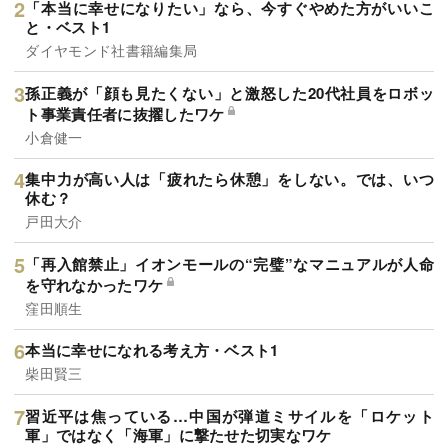
「本当に幸せになりたい」なら、今すぐやめた方がいいこ
と・ベスト1
ダイヤモンド社書籍編集局
孫正義が「顔も見たくない」と激怒した20代社員をロボッ
ト事業責任者に抜擢したワケ
小倉健一
集中力が高い人は「疲れたら休憩」をしない。では、いつ
休む？
戸田大介
「再入館禁止」イオンモールの“完璧”なマニュアルが人命
を守れなかったワケ
窪田順生
本当に幸せになれる考え方・ベスト1
柴田賢三
習近平は焦っている…中国が弾道ミサイルを「ロケット
軍」ではなく「海軍」に撃たせた切実なワケ