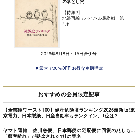
の落とし穴
【特集2】
地銀再編サバイバル最終戦 第
2弾
2026年8月8日・15日合併号
▶最大で30%OFF お得な定期購読
おすすめの会員限定記事
【全業種ワースト100】倒産危険度ランキング2026最新版!東
京電力、日本製紙、日産自動車もランクイン、1位は?
ヤマト運輸、佐川急便、日本郵便の宅配便に回復の兆しも...
「顧客離れ」が懸念される1社の実名