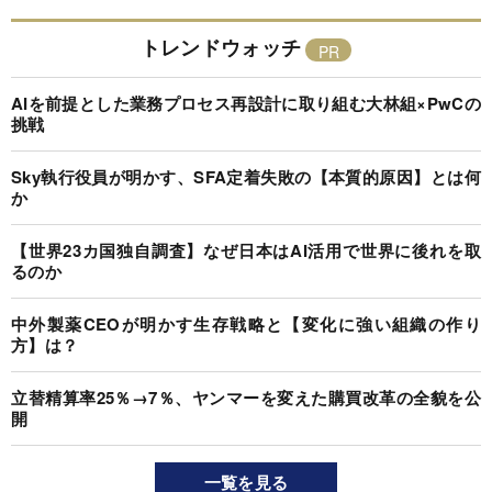
トレンドウォッチ
AIを前提とした業務プロセス再設計に取り組む大林組×PwCの
挑戦
Sky執行役員が明かす、SFA定着失敗の【本質的原因】とは何
か
【世界23カ国独自調査】なぜ日本はAI活用で世界に後れを取
るのか
中外製薬CEOが明かす生存戦略と【変化に強い組織の作り
方】は？
立替精算率25％→7％、ヤンマーを変えた購買改革の全貌を公
開
一覧を見る