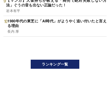
【マンガ】大金持ちが教える「商売で絶対失敗しない方
法」ぐうの音も出ない正論だった！
岩本有平
1980年代の東芝に「AI時代」がようやく追い付いたと言え
る理由
長内 厚
ランキング一覧