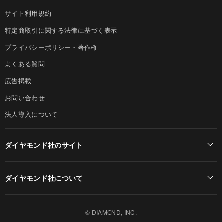
サイト利用規約
特定商取引に関する法律に基づく表示
プライバシーポリシー・著作権
よくある質問
広告掲載
お問い合わせ
法人導入について
ダイヤモンド社のサイト
Diamond Online(English)
ダイヤモンド社について
週刊ダイヤモンド
ダイヤモンド社TOP
DIAMONDハーバード・ビジネス・レビュー
© DIAMOND, INC.
会社概要
ダイヤモンドZAi（デジタル版）