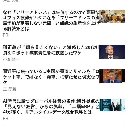
なぜ「フリーアドレス」は失敗するのか? 高額な
オフィス改修がムダになる「フリーアドレスの座
席予約が定着しない元凶」と組織の生産性を上げ
る解決策とは
PR
孫正義が「顔も見たくない」と激怒した20代社
員をロボット事業責任者に抜擢したワケ
小倉健一
習近平は焦っている...中国が弾道ミサイルを「ロ
ケット軍」ではなく「海軍」に撃たせた切実なワ
ケ
王 彦麟
AI時代に勝つグローバル経営の条件:海外拠点の
「見えない経営」からの脱却。「二層ERP」と
AIが導く、リアルタイム·データ統合戦略とは
PR