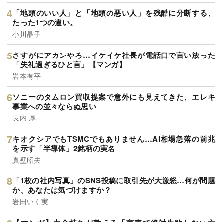
「地頭のいい人」と「地頭の悪い人」を残酷に分断する、
たった1つの違い。
小川晶子
さすがにアカンやろ…イケイケ社長が電話口で言い放った
「失礼過ぎるひと言」【マンガ】
岩本有平
ソニーのタムロン買収提案で意外にも見えてきた、エレキ
事業への並々ならぬ思い
長内 厚
キオクシアでもTSMCでもありません…AI相場急落の前兆
を示す「半導体」2銘柄の実名
真壁昭夫
「1枚の社内写真」のSNS投稿に取引先が大激怒…何が問題
か、あなたは気づけますか？
岩田いく実