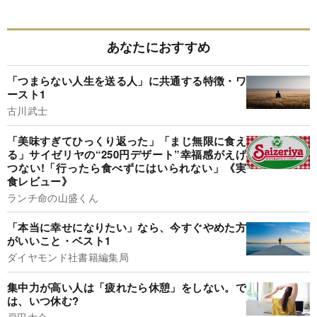
あなたにおすすめ
「つまらない人生を送る人」に共通する特徴・ワ
ースト1
古川武士
「美味すぎてひっくり返った」「まじ無限に食え
る」サイゼリヤの“250円デザート”幸福感がえげ
つない!「行ったら食べずにはいられない」《実
食レビュー》
ランチ命の山盛くん
「本当に幸せになりたい」なら、今すぐやめた方
がいいこと・ベスト1
ダイヤモンド社書籍編集局
集中力が高い人は「疲れたら休憩」をしない。で
は、いつ休む?
戸田大介