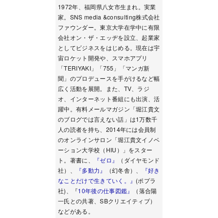
1972年、福岡県八女市生まれ。実業
家。SNS media &consulting株式会社
ファウンダー。東京大学在学中に有限
会社オン・ザ・エッヂを設立、起業家
としてビジネスをはじめる。現在は宇
宙ロケット開発や、スマホアプリ
「TERIYAKI」「755」「マンガ新
聞」のプロデュースを手がけるなど幅
広く活動を展開。また、TV、ラジ
オ、インターネット番組にも出演、活
躍中。有料メールマガジン「堀江貴文
のブログでは言えない話」は1万数千
人の読者を持ち、2014年には会員制
のオンラインサロン「堀江貴文イノベ
ーション大学校（HIU）」をスター
ト。著書に、
『ゼロ』
（ダイヤモンド
社）、
『多動力』
（幻冬舎）、
『好き
なことだけで生きていく。』
(ポプラ
社)、『
10年後の仕事図鑑』
（落合陽
一氏との共著、SBクリエイティブ）
などがある。