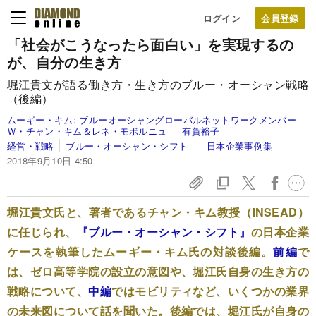
ログイン
「社会がこうなったら面白い」を実現するの
が、自分の生き方
堀江貴文が語る働き方・生き方のブルー・オーシャン戦略
（後編）
ムーギー・キム:
ブルーオーシャングローバルネットワークメンバー
Ｗ・チャン・キム＆レネ・モボルニュ
有賀裕子
経営・戦略
ブルー・オーシャン・シフト――日本企業事例集
2018年9月10日 4:50
堀江貴文氏と、著者であるチャン・キム教授（INSEAD）
に任じられ、
『ブルー・オーシャン・シフト』
の日本企業
ケースを執筆したムーギー・キム氏の対談後編。
前編
で
は、ゼロ高等学院の設立の意図や、堀江氏自身の生き方の
戦略について、
中編
ではモビリティなど、いくつかの業界
の未来図について話を聞いた。後編では、堀江氏が自身の