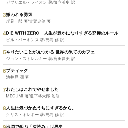
ガブリエル・ライオン 著/御立英史 訳
嫌われる勇気
岸見一郎 著/古賀史健 著
DIE WITH ZERO 人生が豊かになりすぎる究極のルール
ビル・パーキンス 著/児島 修 訳
やりたいことが見つかる 世界の果てのカフェ
ジョン・ストレルキー 著/鹿田昌美 訳
ブティック
池井戸 潤 著
わたしはこれでやせました
MEGUMI 著/道下将太郎 監修
人生は気づかぬうちにすぎるから。
クリス・ギレボー 著/児島 修 訳
地図で学ぶ「深読み」世界史