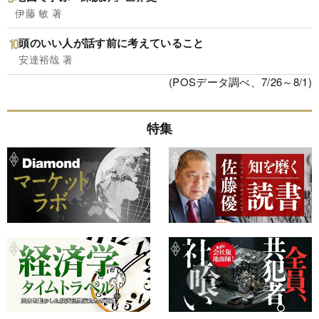
伊藤 敏 著
頭のいい人が話す前に考えていること
安達裕哉 著
(POSデータ調べ、7/26～8/1)
特集