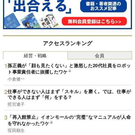
アクセスランキング
経営・戦略
会員
孫正義が「顔も見たくない」と激怒した20代社員をロボッ
ト事業責任者に抜擢したワケ
小倉健一
仕事ができない人はまず「スキル」を磨く。では、仕事が
できる人はまず「何」をする？
照宮遼子
「再入館禁止」イオンモールの“完璧”なマニュアルが人命
を守れなかったワケ
窪田順生