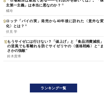
「市場経済は最悪である――それ以外を除いては」。「株
主第一主義」は本当に悪なのか？
橘玲
ロッテ「パイの実」発売から40年後に訪れた〈意外な変
化〉とは？
伏見 学
もうサイゼには行けない？「値上げ」と「食品消費減税」
の逆風でも客離れを防ぐサイゼリヤの〈価格戦略〉と“ま
さかの強敵”
鈴木貴博
ランキング一覧