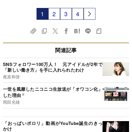
1
2
3
4
関連記事
SNSフォロワー100万人！ 元アイドルが2年で
「新しい働き方」を手に入れられたわけ
尾原和啓
一世を風靡したニコニコ生放送が「オワコン化」
した理由
岡田光雄
「おっぱいポロリ」動画がYouTube誕生のきっ
かけ