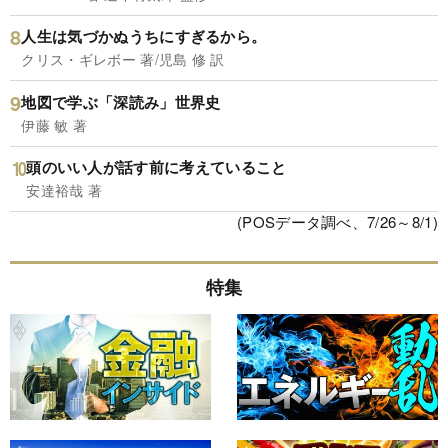
人生は気づかぬうちにすぎるから。
クリス・ギレボー 著/児島 修 訳
地図で学ぶ「深読み」世界史
伊藤 敏 著
頭のいい人が話す前に考えていること
安達裕哉 著
(POSデータ調べ、7/26～8/1)
特集