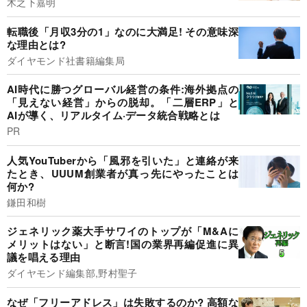
木之下嘉明
転職後「月収3分の1」なのに大満足! その意味深
な理由とは?
ダイヤモンド社書籍編集局
AI時代に勝つグローバル経営の条件:海外拠点の
「見えない経営」からの脱却。「二層ERP」と
AIが導く、リアルタイム·データ統合戦略とは
PR
人気YouTuberから「風邪を引いた」と連絡が来
たとき、UUUM創業者が真っ先にやったことは
何か?
鎌田和樹
ジェネリック薬大手サワイのトップが「M&Aに
メリットはない」と断言!国の業界再編促進に異
議を唱える理由
ダイヤモンド編集部,野村聖子
なぜ「フリーアドレス」は失敗するのか? 高額な