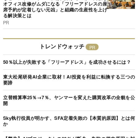
オフィス改修がムダになる「フリーアドレスの座
席予約が定着しない元凶」と組織の生産性を上げ
る解決策とは
PR
トレンドウォッチ
50％以上が失敗する「フリーアドレス」を成功させるには？
東大松尾研発AI企業に取材！AI投資を利益に転換する三つの
要諦
立替精算率25％→7％、ヤンマーを変えた購買改革の全貌を公
開
Sky執行役員が明かす、SFA定着失敗の【本質的原因】とは何
か