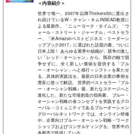
＜内容紹介＞
世界で唯一、2007年以降Thinkers50に選出さ
れ続けているW・チャン・キムINSEAD教授に
よる最新作。「ニューヨーク・タイムズ」「ウ
ォール・ストリート・ジャーナル」ベストセラ
ー、「米Amazonベストビジネス・リーダーシ
ップブック2017」に選ばれた話題の書、ついに
日本上陸！ あらゆる業界や組織が、競争の激し
い「レッド・オーシャン」から、既存の軸で競
争せずに、全く新しい価値を提供する「ブル
ー・オーシャン」へと移行＜シフト＞を果たせ
る、具体的実践法を、最新の日本企業の事例を
豊富に使って解説。 世界的ベストセラー『ブル
ー・オーシャン戦略』後、新たなステージへと
進化した、新たな市場創造の指南書。 ブルー・
オーシャン戦略の各コンセプトを実践するグロ
ーバル・コミュニティであるブルーオーシャン
グローバルネットワーク では、オンライン研修
や、企業向けブルー・オーシャン戦略・ワーク
ショップおよびコンサルティングを、世界中の
各都市で提供している。