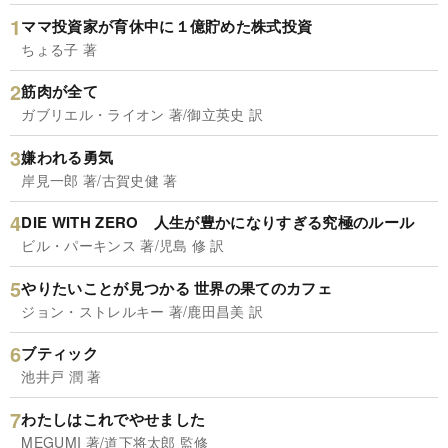
ママ投資家が育休中に１億貯めた株式投資
ちょる子 著
筋肉が全て
ガブリエル・ライオン 著/御立英史 訳
嫌われる勇気
岸見一郎 著/古賀史健 著
DIE WITH ZERO 人生が豊かになりすぎる究極のルール
ビル・パーキンス 著/児島 修 訳
やりたいことが見つかる 世界の果てのカフェ
ジョン・ストレルキー 著/鹿田昌美 訳
ブティック
池井戸 潤 著
わたしはこれでやせました
MEGUMI 著/道下将太郎 監修