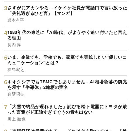
さすがにアカンやろ…イケイケ社長が電話口で言い放った
「失礼過ぎるひと言」【マンガ】
岩本有平
1980年代の東芝に「AI時代」がようやく追い付いたと言え
る理由
長内 厚
いま、企業でも、学校でも、家庭でも実践したい“優しいコ
ミュニケーション”とは？
福島宏之
キオクシアでもTSMCでもありません…AI相場急落の前兆
を示す「半導体」2銘柄の実名
真壁昭夫
「大雪で納品が遅れました」詫びる松下電器にトヨタが放
った言葉がド正論すぎてぐうの音も出ない
川上 徹也