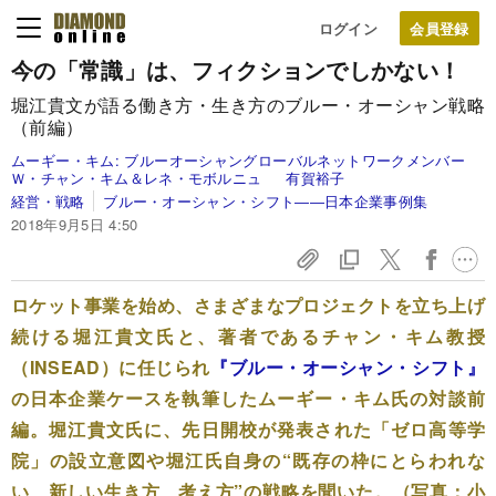
ログイン
今の「常識」は、フィクションでしかない！
堀江貴文が語る働き方・生き方のブルー・オーシャン戦略
（前編）
ムーギー・キム:
ブルーオーシャングローバルネットワークメンバー
Ｗ・チャン・キム＆レネ・モボルニュ
有賀裕子
経営・戦略
ブルー・オーシャン・シフト――日本企業事例集
2018年9月5日 4:50
ロケット事業を始め、さまざまなプロジェクトを立ち上げ
続ける堀江貴文氏と、著者であるチャン・キム教授
（INSEAD）に任じられ
『ブルー・オーシャン・シフト』
の日本企業ケースを執筆したムーギー・キム氏の対談前
編。堀江貴文氏に、先日開校が発表された「ゼロ高等学
院」の設立意図や堀江氏自身の“既存の枠にとらわれな
い、新しい生き方、考え方”の戦略を聞いた。（写真：小