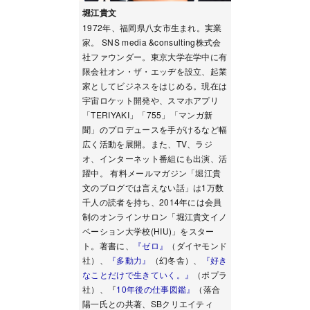
堀江貴文
1972年、福岡県八女市生まれ。実業
家。 SNS media &consulting株式会
社ファウンダー。東京大学在学中に有
限会社オン・ザ・エッヂを設立、起業
家としてビジネスをはじめる。現在は
宇宙ロケット開発や、スマホアプリ
「TERIYAKI」「755」「マンガ新
聞」のプロデュースを手がけるなど幅
広く活動を展開。また、TV、ラジ
オ、インターネット番組にも出演、活
躍中。 有料メールマガジン「堀江貴
文のブログでは言えない話」は1万数
千人の読者を持ち、2014年には会員
制のオンラインサロン「堀江貴文イノ
ベーション大学校(HIU)」をスター
ト。著書に、
『ゼロ』
（ダイヤモンド
社）、
『多動力』
（幻冬舎）、
『好き
なことだけで生きていく。』
（ポプラ
社）、『
10年後の仕事図鑑』
（落合
陽一氏との共著、SBクリエイティ