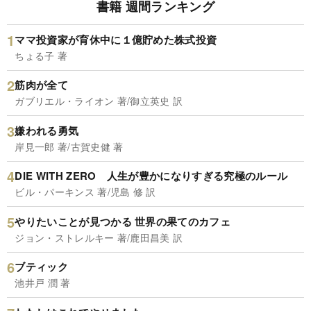
書籍 週間ランキング
ママ投資家が育休中に１億貯めた株式投資
ちょる子 著
筋肉が全て
ガブリエル・ライオン 著/御立英史 訳
嫌われる勇気
岸見一郎 著/古賀史健 著
DIE WITH ZERO 人生が豊かになりすぎる究極のルール
ビル・パーキンス 著/児島 修 訳
やりたいことが見つかる 世界の果てのカフェ
ジョン・ストレルキー 著/鹿田昌美 訳
ブティック
池井戸 潤 著