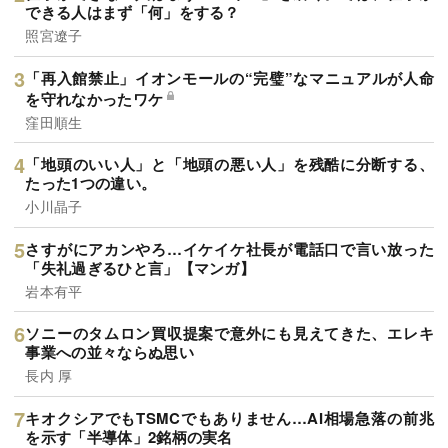
できる人はまず「何」をする？
照宮遼子
「再入館禁止」イオンモールの“完璧”なマニュアルが人命
を守れなかったワケ
窪田順生
「地頭のいい人」と「地頭の悪い人」を残酷に分断する、
たった1つの違い。
小川晶子
さすがにアカンやろ…イケイケ社長が電話口で言い放った
「失礼過ぎるひと言」【マンガ】
岩本有平
ソニーのタムロン買収提案で意外にも見えてきた、エレキ
事業への並々ならぬ思い
長内 厚
キオクシアでもTSMCでもありません…AI相場急落の前兆
を示す「半導体」2銘柄の実名