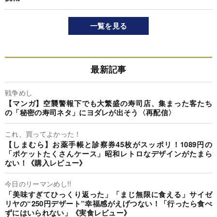
一覧を見る
最新記事
戦争めし
【マンガ】空襲警報下でも大繁盛の寿司店、集まった客たち
の「秘密の寿司ネタ」にヨダレが出そう〈再配信〉
これ、買ってよかった！
【しまむら】お薬手帳と診察券45枚がスッポリ！1089円の
「ポケットたくさんケース」昭和レトロなデザインがたまら
ない！《購入レビュー》
今日のリーマンめし!!
「美味すぎてひっくり返った」「まじ無限に食える」サイゼ
リヤの“250円デザート”幸福感がえげつない！「行ったら食べ
ずにはいられない」《実食レビュー》