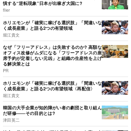
惧する“逆転現象”日本が出稼ぎ大国に?
flier
ホリエモンが「確実に稼げる選択肢」「間違いな
く成長産業」と語る2つの有望領域
堀江貴文
なぜ「フリーアドレス」は失敗するのか? 高額な
オフィス改修がムダになる「フリーアドレスの座
席予約が定着しない元凶」と組織の生産性を上げ
る解決策とは
PR
ホリエモンが「確実に稼げる選択肢」「間違いな
く成長産業」と語る2つの有望領域〈再配信〉
堀江貴文
韓国の大手企業が知的障がい者の劇団と取り組ん
だ研修――その目的とは?
津田英二