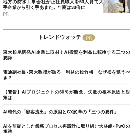
地方の防水工事会社が正社員職人を60人育て大
手企業から引く手あまた。年商は30倍に
PR
トレンドウォッチ
東大松尾研発AI企業に取材！AI投資を利益に転換する三つの
要諦
電通副社長×東大教授が語る「利益の松竹梅」なぜ松を狙うべ
き？
【警告】AIプロジェクトの60％が断念、失敗の根本原因と対
策は
AI時代の「顧客流出」の原因とCX変革の「三つの要件」
AIを前提とした業務プロセス再設計に取り組む大林組×PwCの
挑戦