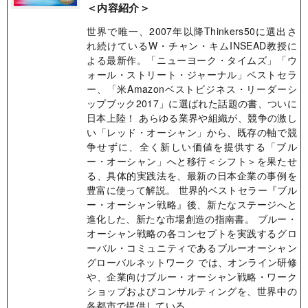
＜内容紹介＞
世界で唯一、2007年以降Thinkers50に選出さ
れ続けているW・チャン・キムINSEAD教授に
よる最新作。「ニューヨーク・タイムズ」「ウ
ォール・ストリート・ジャーナル」ベストセラ
ー、「米Amazonベストビジネス・リーダーシ
ップブック2017」に選ばれた話題の書、ついに
日本上陸！ あらゆる業界や組織が、競争の激し
い「レッド・オーシャン」から、既存の軸で競
争せずに、全く新しい価値を提供する「ブル
ー・オーシャン」へと移行＜シフト＞を果たせ
る、具体的実践法を、最新の日本企業の事例を
豊富に使って解説。 世界的ベストセラー『ブル
ー・オーシャン戦略』後、新たなステージへと
進化した、新たな市場創造の指南書。 ブルー・
オーシャン戦略の各コンセプトを実践するグロ
ーバル・コミュニティであるブルーオーシャン
グローバルネットワーク では、オンライン研修
や、企業向けブルー・オーシャン戦略・ワーク
ショップおよびコンサルティングを、世界中の
各都市で提供している。