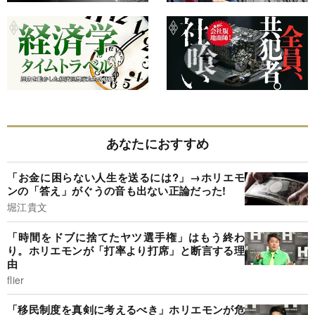
あなたにおすすめ
「お金に困らない人生を送るには?」→ホリエモ
ンの「答え」がぐうの音も出ない正論だった!
堀江貴文
「時間をドブに捨てたヤツ選手権」はもう終わ
り。ホリエモンが「打率より打席」と断言する理
由
flier
「移民制度を真剣に考えるべき」ホリエモンが危