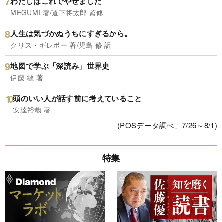
わたしはこれでやせました
MEGUMI 著/道下将太郎 監修
人生は気づかぬうちにすぎるから。
クリス・ギレボー 著/児島 修 訳
地図で学ぶ「深読み」世界史
伊藤 敏 著
頭のいい人が話す前に考えていること
安達裕哉 著
(POSデータ調べ、7/26～8/1)
特集