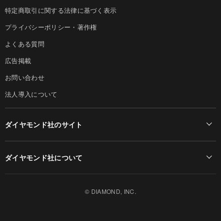
特定商取引に関する法律に基づく表示
プライバシーポリシー・著作権
よくある質問
広告掲載
お問い合わせ
法人導入について
ダイヤモンド社のサイト
Diamond Online(English)
ダイヤモンド社について
週刊ダイヤモンド
ダイヤモンド社TOP
DIAMONDハーバード・ビジネス・レビュー
© DIAMOND, INC.
会社概要
ダイヤモンドZAi（デジタル版）
採用情報
書籍オンライン