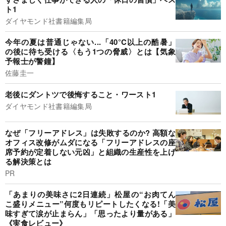
ト1
ダイヤモンド社書籍編集局
今年の夏は普通じゃない...「40°C以上の酷暑」
の後に待ち受ける〈もう1つの脅威〉とは【気象
予報士が警鐘】
佐藤圭一
老後にダントツで後悔すること・ワースト1
ダイヤモンド社書籍編集局
なぜ「フリーアドレス」は失敗するのか? 高額な
オフィス改修がムダになる「フリーアドレスの座
席予約が定着しない元凶」と組織の生産性を上げ
る解決策とは
PR
「あまりの美味さに2日連続」松屋の“お肉てん
こ盛りメニュー”何度もリピートしたくなる!「美
味すぎて涙が止まらん」「思ったより量がある」
《実食レビュー》