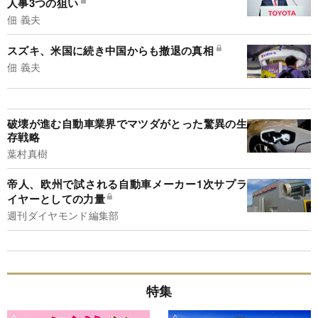
人事3つの狙い
佃 義夫
スズキ、米国に続き中国からも撤退の真相
佃 義夫
破壊が進む自動車業界でマツダがとった驚異の生
存戦略
葉村真樹
帝人、欧州で試される自動車メーカー1次サプラ
イヤーとしての力量
週刊ダイヤモンド編集部
特集