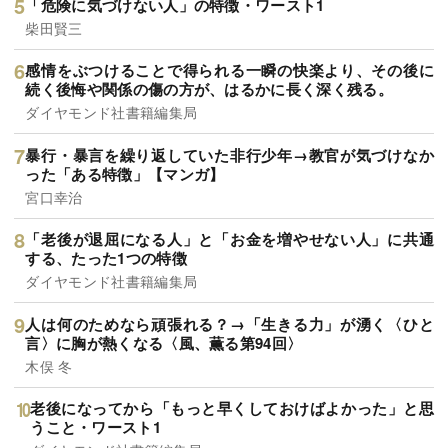
「危険に気づけない人」の特徴・ワースト1
柴田賢三
感情をぶつけることで得られる一瞬の快楽より、その後に
続く後悔や関係の傷の方が、はるかに長く深く残る。
ダイヤモンド社書籍編集局
暴行・暴言を繰り返していた非行少年→教官が気づけなか
った「ある特徴」【マンガ】
宮口幸治
「老後が退屈になる人」と「お金を増やせない人」に共通
する、たった1つの特徴
ダイヤモンド社書籍編集局
人は何のためなら頑張れる？→「生きる力」が湧く〈ひと
言〉に胸が熱くなる〈風、薫る第94回〉
木俣 冬
老後になってから「もっと早くしておけばよかった」と思
うこと・ワースト1