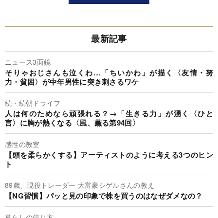
最新記事
ニュース3面鏡
そりゃおじさんも泣くわ…「ちいかわ」が描く〈友情・努
力・貧困〉が中年男性に突き刺さるワケ
続・続朝ドライフ
人は何のためなら頑張れる？→「生きる力」が湧く〈ひと
言〉に胸が熱くなる〈風、薫る第94回〉
感性の教室
【頭を柔らかくする】アーティストのように考える3つのヒン
ト
89歳、現役トレーダー 大富豪シゲルさんの教え
【NG習慣】パッと見の印象で株を買うのはなぜダメなの？
暮らしの信じ方