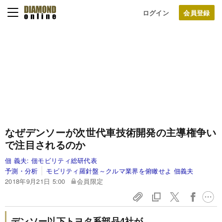
ログイン
なぜデンソーが次世代車技術開発の主導権争い
で注目されるのか
佃 義夫:
佃モビリティ総研代表
予測・分析
モビリティ羅針盤～クルマ業界を俯瞰せよ 佃義夫
2018年9月21日 5:00
会員限定
デンソー以下トヨタ系部品4社が