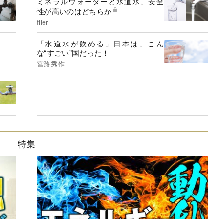
ミネラルウォーターと水道水、安全
性が高いのはどちらか
flier
「水道水が飲める」日本は、こん
な“すごい”国だった！
宮路秀作
特集