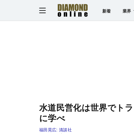
新着
業界
水道民営化は世界でトラ
に学べ
福田晃広:
清談社