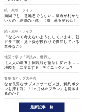
続・続朝ドライフ
頑固でも、意地悪でもない…融通が利かな
い人の「納得の正体」〈風、薫る第95回〉
続・続朝ドライフ
「なるべく考えないようにしています」朝
ドラ主演・見上愛が役作りで徹底している
意外なこと
地図で学ぶ「深読み」世界史
【大人の教養】国境線が物語に変わる……
地図を「二度見する」テクニックとは？
客単価アップ大事典
なぜ良質なサブスクサービスは、解約ボタ
ンを押す前に「1ヵ月休止プラン」を提示す
るのか？
最新記事一覧