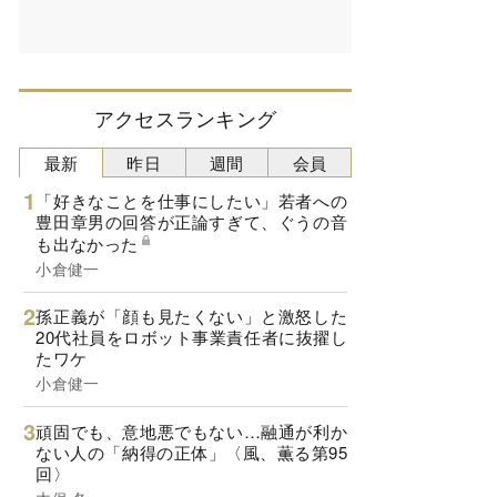
アクセスランキング
最新
昨日
週間
会員
「好きなことを仕事にしたい」若者への
豊田章男の回答が正論すぎて、ぐうの音
も出なかった
小倉健一
孫正義が「顔も見たくない」と激怒した
20代社員をロボット事業責任者に抜擢し
たワケ
小倉健一
頑固でも、意地悪でもない…融通が利か
ない人の「納得の正体」〈風、薫る第95
回〉