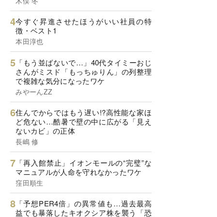
木俣 冬
今すぐ昇進させたほうがいい社員の特
徴・ベスト1
本田淳也
「もう並ばないで…」40代タイミーおじ
さんがミスド「もっちゅりん」の列整理
で複雑な気分になったワケ
みやーんZZ
住んでからではもう遅い!?高性能な家ほ
ど危ない…酷暑で壁の中に広がる「見え
ないカビ」の正体
長嶋 修
「再入館禁止」イオンモールの“完璧”な
マニュアルが人命を守れなかったワケ
窪田順生
「予想PER4倍」の異常値も…過去最高
益でも暴落したキオクシア株を襲う「恐