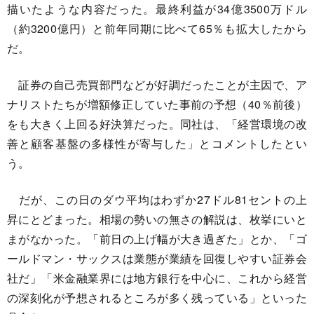
描いたような内容だった。最終利益が34億3500万ドル
（約3200億円）と前年同期に比べて65％も拡大したから
だ。
証券の自己売買部門などが好調だったことが主因で、ア
ナリストたちが増額修正していた事前の予想（40％前後）
をも大きく上回る好決算だった。同社は、「経営環境の改
善と顧客基盤の多様性が寄与した」とコメントしたとい
う。
だが、この日のダウ平均はわずか27ドル81セントの上
昇にとどまった。相場の勢いの無さの解説は、枚挙にいと
まがなかった。「前日の上げ幅が大き過ぎた」とか、「ゴ
ールドマン・サックスは業態が業績を回復しやすい証券会
社だ」「米金融業界には地方銀行を中心に、これから経営
の深刻化が予想されるところが多く残っている」といった