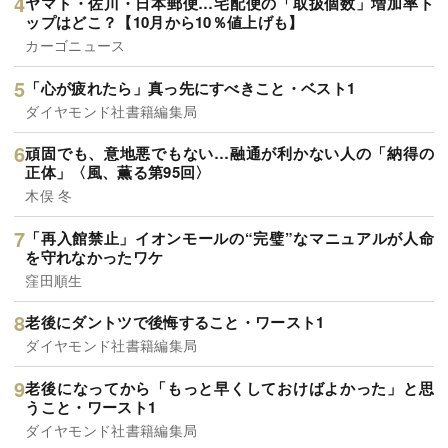
ヤマト・佐川・日本郵便…宅配便の「取扱個数」増加率ト
ップはどこ？【10月から10％値上げも】
カーゴニュース
「心が疲れたら」真っ先にすべきこと・ベスト1
ダイヤモンド社書籍編集局
頑固でも、意地悪でもない…融通が利かない人の「納得の
正体」〈風、薫る第95回〉
木俣 冬
「再入館禁止」イオンモールの“完璧”なマニュアルが人命
を守れなかったワケ
窪田順生
老後にダントツで後悔すること・ワースト1
ダイヤモンド社書籍編集局
老後になってから「もっと早くしておけばよかった」と思
うこと・ワースト1
ダイヤモンド社書籍編集局