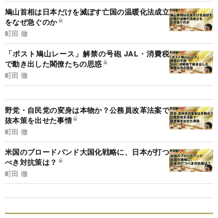
鳩山首相は日本だけを滅ぼす亡国の温暖化法成立
をなぜ急ぐのか
町田 徹
「ポスト鳩山レース」解禁の号砲 JAL・消費税
で動き出した閣僚たちの思惑
町田 徹
野党・自民党の変身は本物か？公務員改革法案で
抜本策を出せた事情
町田 徹
米国のブロードバンド大国化戦略に、日本が打つ
べき対抗策は？
町田 徹