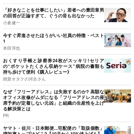
「好きなことを仕事にしたい」若者への豊田章男
の回答が正論すぎて、ぐうの音も出なかった
小倉健一
今すぐ昇進させたほうがいい社員の特徴・ベスト
1
本田淳也
おくすり手帳と診察券24枚がスッキリ!セリア
の“ポケットたくさん収納ケース”病院の書類も
持ち歩けて便利《購入レビュー》
雑貨オタクの河合さん
なぜ「フリーアドレス」は失敗するのか? 高額な
オフィス改修がムダになる「フリーアドレスの座
席予約が定着しない元凶」と組織の生産性を上げ
る解決策とは
PR
ヤマト・佐川・日本郵便...宅配便の「取扱個数」
増加率トップはどこ?【10月から10%値上げも】