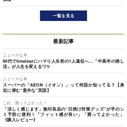
一覧を見る
最新記事
ニュースな本
60代でtimeleszにハマり人生初の1人遠征へ…「中高年の推し
活」が人生を変えるワケ
ニュースな本
スーパーの「AEON（イオン）」って何語か知ってる？【身
近に潜む“意外な”言語】
これ、買ってよかった！
「涼しく感じます」無印良品の“日焼け対策グッズ”が手のシ
ミ予防に便利！「フィット感が良い」「買ってよかった」
《購入レビュー》